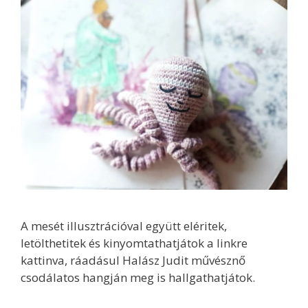
A mesét illusztrációval együtt eléritek,
letölthetitek és kinyomtathatjátok a linkre
kattinva, ráadásul Halász Judit művésznő
csodálatos hangján meg is hallgathatjátok.