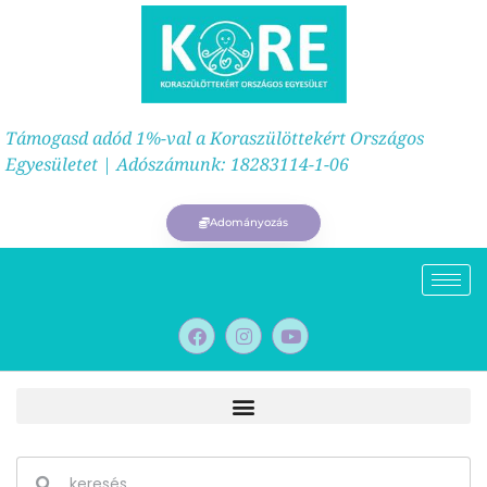
Támogasd adód 1%-val a Koraszülöttekért Országos
Egyesületet | Adószámunk: 18283114-1-06
Adományozás