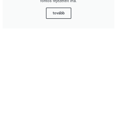
fontos fejezeteit írta.
tovább