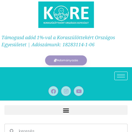
Támogasd adód 1%-val a Koraszülöttekért Országos
Egyesületet | Adószámunk: 18283114-1-06
Adományozás