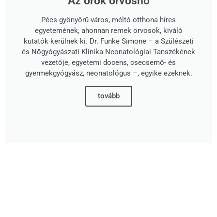
Az örök orvosnő
Pécs gyönyörű város, méltó otthona híres
egyetemének, ahonnan remek orvosok, kiváló
kutatók kerülnek ki. Dr. Funke Simone – a Szülészeti
és Nőgyógyászati Klinika Neonatológiai Tanszékének
vezetője, egyetemi docens, csecsemő- és
gyermekgyógyász, neonatológus –, egyike ezeknek.
tovább