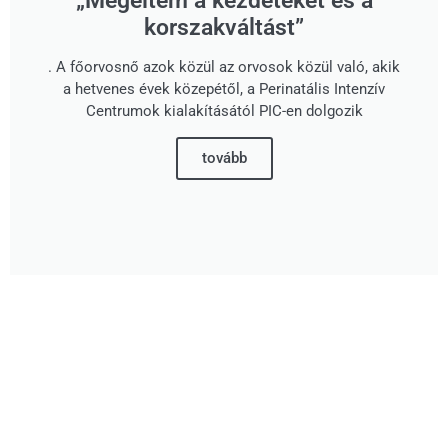
„Megéltem a kezdeteket és a
korszakváltást”
. A főorvosnő azok közül az orvosok közül való, akik
a hetvenes évek közepétől, a Perinatális Intenzív
Centrumok kialakításától PIC-en dolgozik
tovább