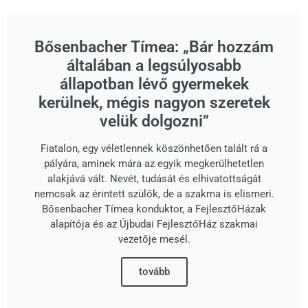
Bősenbacher Tímea: „Bár hozzám
általában a legsúlyosabb
állapotban lévő gyermekek
kerülnek, mégis nagyon szeretek
velük dolgozni”
Fiatalon, egy véletlennek köszönhetően talált rá a
pályára, aminek mára az egyik megkerülhetetlen
alakjává vált. Nevét, tudását és elhivatottságát
nemcsak az érintett szülők, de a szakma is elismeri.
Bősenbacher Tímea konduktor, a FejlesztőHázak
alapítója és az Újbudai FejlesztőHáz szakmai
vezetője mesél.
tovább