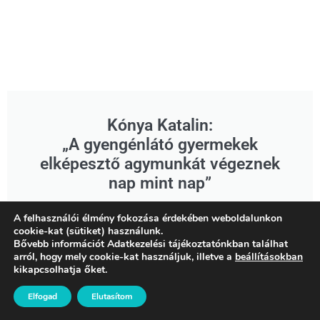
Kónya Katalin:
„A gyengénlátó gyermekek
elképesztő agymunkát végeznek
nap mint nap”
Már fiatalon tudta, pedagógus lesz. Egy tanára
A felhasználói élmény fokozása érdekében weboldalunkon
biztatására a gyógypedagógia felé vette az irányt,
cookie-kat (sütiket) használunk.
azon belül is a látássérültek gyógypedagógiájába
Bővebb információt Adatkezelési tájékoztatónkban találhat
arról, hogy mely cookie-kat használjuk, illetve a
beállításokban
szeretett bele. Lassan harminc éve van a pályán, a
kikapcsolhatja őket.
Gyengénlátók Általános Iskolája, Egységes
Gyógypedagógiai Módszertani Intézménye és
Elfogad
Elutasítom
Kollégiuma többcélú gyógypedagógiai intézmény