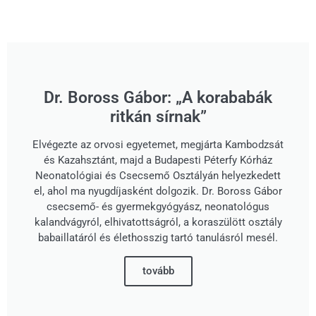
Dr. Boross Gábor: „A korababák
ritkán sírnak”
Elvégezte az orvosi egyetemet, megjárta Kambodzsát
és Kazahsztánt, majd a Budapesti Péterfy Kórház
Neonatológiai és Csecsemő Osztályán helyezkedett
el, ahol ma nyugdíjasként dolgozik. Dr. Boross Gábor
csecsemő- és gyermekgyógyász, neonatológus
kalandvágyról, elhivatottságról, a koraszülött osztály
babaillatáról és élethosszig tartó tanulásról mesél.
tovább