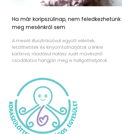
Ha már koripszülinap, nem feledkezhetünk
meg mesénkről sem
A mesét illusztrációval együtt eléritek,
letölthetitek és kinyomtathatjátok a linkre
kattinva, ráadásul Halász Judit művésznő
csodálatos hangján meg is hallgathatjátok.