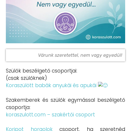
Várunk szeretettel, nem vagy egyedül!
Szülők beszélgető csoportjai:
(csak szülőknek)
Koraszülött babák anyukái és apukái
Szakemberek és szülők egymással beszélgető
csoportja:
koraszulott.com – szakértői csoport
Koripot horgolok
csoport, ha szeretnéd