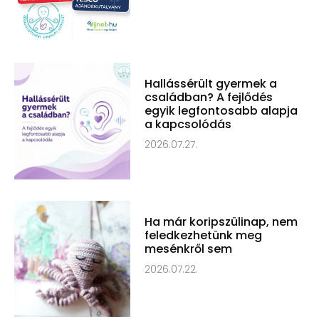
Hallássérült gyermek a
családban? A fejlődés
egyik legfontosabb alapja
a kapcsolódás
2026.07.27.
Ha már koripszülinap, nem
feledkezhetünk meg
mesénkről sem
2026.07.22.