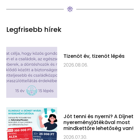
Legfrisebb hírek
Tizenöt év, tizenöt lépés
2026.08.06.
Jót tenni és nyerni? A Díjnet
nyereményjátékával most
mindkettőre lehetőség van!
2026.07.30.