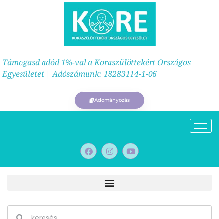
Támogasd adód 1%-val a Koraszülöttekért Országos
Egyesületet | Adószámunk: 18283114-1-06
Adományozás