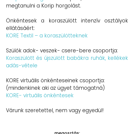
megtanulni a Korip horgolást.
Önkéntesek a koraszülött intenzív osztályok
ellátásáért:
KORE Textil – a koraszülötteknek
Szülők adok- veszek- csere-bere csoportja:
Koraszülött és újszülött babákra ruhák, kellékek
adás-vétele
KORE virtuális önkénteseinek csoportja:
(mindenkinek aki az ügyet támogatná)
KORE- virtuális önkéntesek
Várunk szeretettel, nem vagy egyedül!
megosztás: