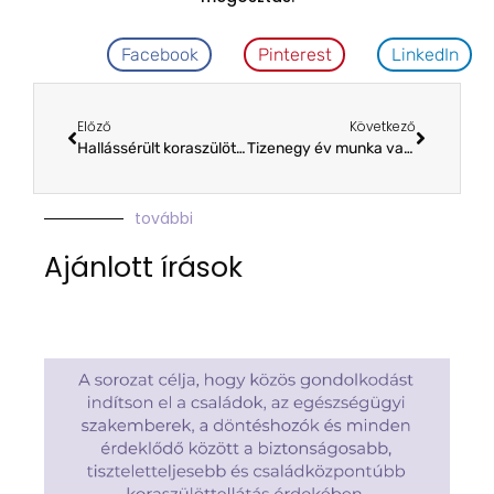
Facebook
Pinterest
LinkedIn
Előző
Következő
Hallássérült koraszülött gyermek a családban? Miért nem csak a hallás számít?
Tizenegy év munka van a Korip mögött
további
Ajánlott írások