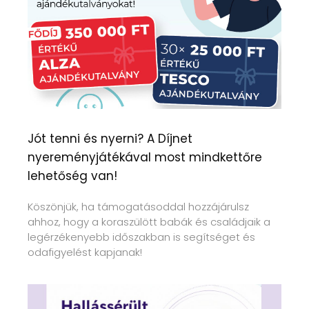
Jót tenni és nyerni? A Díjnet
nyereményjátékával most mindkettőre
lehetőség van!
Köszönjük, ha támogatásoddal hozzájárulsz
ahhoz, hogy a koraszülött babák és családjaik a
legérzékenyebb időszakban is segítséget és
odafigyelést kapjanak!