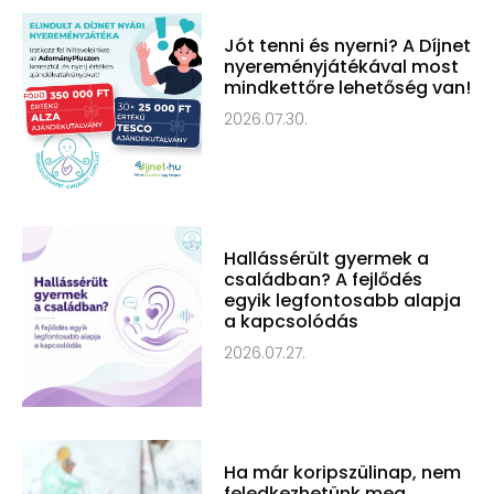
Jót tenni és nyerni? A Díjnet
nyereményjátékával most
mindkettőre lehetőség van!
2026.07.30.
Hallássérült gyermek a
családban? A fejlődés
egyik legfontosabb alapja
a kapcsolódás
2026.07.27.
Ha már koripszülinap, nem
feledkezhetünk meg