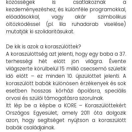
közösségek is csatlakoznak a
kezdeményezéshez, és különféle programokkal,
előadásokkal, vagy akár szimbolikus
öltözködéssel (pl. lila ruhadarab viselése)
mutatják ki szolidaritásukat.
De kik is azok a koraszülöttek?
A koraszülöttség azt jelenti, hogy egy baba a 37.
terhességi hét előtt jön világra. Évente
világszerte körülbelül 15 millió csecsemő születik
idő előtt – ez minden 10. újszülöttet jelenti. A
koraszülött babák különösen érzékenyek és sok
esetben hosszas kórházi ápolásra, speciális
orvosi és szülői támogatásra szorulnak.
Itt lép be a képbe a KORE – Koraszülöttekért
Országos Egyesület, amely 2011 óta dolgozik
azon, hogy segítséget nyújtson a koraszülött
babák családjainak.