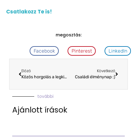
Csatlakozz Te is!
megosztás:
Facebook
Pinterest
LinkedIn
Előző
Következő
Közös horgolás a legkisebbeknek Szegeden
Családi élménynap :)
további
Ajánlott írások