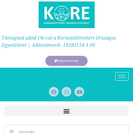
Támogasd adód 1%-val a Koraszülöttekért Országos
Egyesületet | Adószámunk: 18283114-1-06
Adományozás