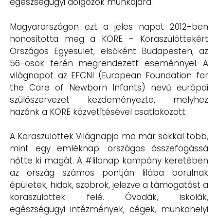
egészségügyi dolgozók munkájára.
Magyarországon ezt a jeles napot 2012-ben
honosította meg a KORE – Koraszülöttekért
Országos Egyesület, elsőként Budapesten, az
56-osok terén megrendezett eseménnyel. A
világnapot az EFCNI (European Foundation for
the Care of Newborn Infants) nevű európai
szülőszervezet kezdeményezte, melyhez
hazánk a KORE közvetítésével csatlakozott.
A Koraszülöttek Világnapja ma már sokkal több,
mint egy emléknap: országos összefogássá
nőtte ki magát. A #lilanap kampány keretében
az ország számos pontján lilába borulnak
épületek, hidak, szobrok, jelezve a támogatást a
koraszülöttek felé. Óvodák, iskolák,
egészségügyi intézmények, cégek, munkahelyi