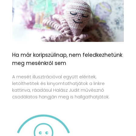
Ha már koripszülinap, nem feledkezhetünk
meg mesénkről sem
A mesét illusztrációval együtt eléritek,
letölthetitek és kinyomtathatjátok a linkre
kattinva, ráadásul Halász Judit művésznő
csodálatos hangján meg is hallgathatjátok.