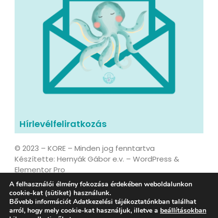
Hírlevélfeliratkozás
© 2023 – KORE – Minden jog fenntartva
Készítette: Hernyák Gábor e.v. – WordPress &
Elementor Pro
A felhasználói élmény fokozása érdekében weboldalunkon
cookie-kat (sütiket) használunk.
Bővebb információt Adatkezelési tájékoztatónkban találhat
Adatvédelmi tájékoztató
arról, hogy mely cookie-kat használjuk, illetve a
beállításokban