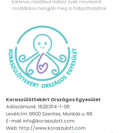
kattinva, ráadásul Halász Judit művésznő
csodálatos hangján meg is hallgathatjátok.
Koraszülöttekért Országos Egyesület
Adószámunk: 18283114-1-06
Levélcím: 6600 Szentes, Munkás u. 88.
E-mail: info@koraszulott.com
Web: http://www.koraszulott.com