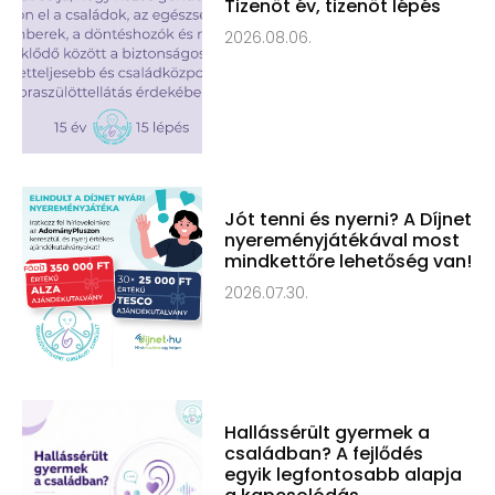
Tizenöt év, tizenöt lépés
2026.08.06.
Jót tenni és nyerni? A Díjnet
nyereményjátékával most
mindkettőre lehetőség van!
2026.07.30.
Hallássérült gyermek a
családban? A fejlődés
egyik legfontosabb alapja