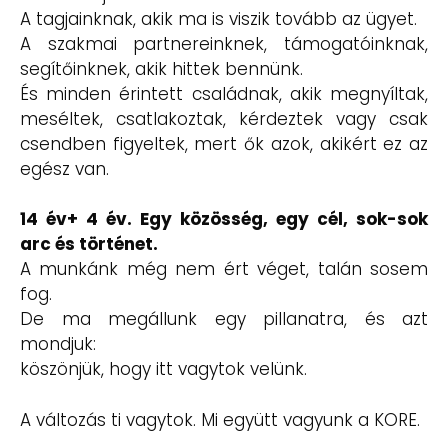
A tagjainknak, akik ma is viszik tovább az ügyet.
A szakmai partnereinknek, támogatóinknak,
segítőinknek, akik hittek bennünk.
És minden érintett családnak, akik megnyíltak,
meséltek, csatlakoztak, kérdeztek vagy csak
csendben figyeltek, mert ők azok, akikért ez az
egész van.
14 év+ 4 év. Egy közösség, egy cél, sok-sok
arc és történet.
A munkánk még nem ért véget, talán sosem
fog.
De ma megállunk egy pillanatra, és azt
mondjuk:
köszönjük, hogy itt vagytok velünk.
A változás ti vagytok. Mi együtt vagyunk a KORE.