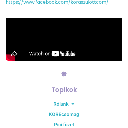
https://www.facebook.com/koraszulottcom/
Topikok
Rólunk
KOREcsomag
Pici füzet