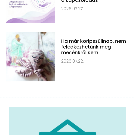
a kapcsolódás
2026.07.27.
Ha már koripszülinap, nem
feledkezhetünk meg
mesénkről sem
2026.07.22.