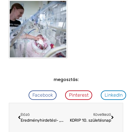
megosztás:
Facebook
Pinterest
LinkedIn
Előző
Következő
Eredményhirdetés!- „A PADON – apa születik” – Mórahalom
KORIP 10. születésnap