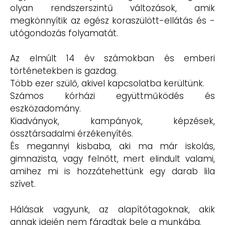
olyan rendszerszintű változások, amik
megkönnyítik az egész koraszülött-ellátás és -
utógondozás folyamatát.
Az elmúlt 14 év számokban és emberi
történetekben is gazdag.
Több ezer szülő, akivel kapcsolatba kerültünk.
Számos kórházi együttműködés és
eszközadomány.
Kiadványok, kampányok, képzések,
össztársadalmi érzékenyítés.
És megannyi kisbaba, aki ma már iskolás,
gimnazista, vagy felnőtt, mert elindult valami,
amihez mi is hozzátehettünk egy darab lila
szívet.
Hálásak vagyunk, az alapítótagoknak, akik
annak idején nem fáradtak bele a munkába.