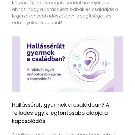
Köszönjük, ha támogatásoddal hozzájárulsz
ahhoz, hogy a koraszülött babák és családjaik a
legérzékenyebb időszakban is segítséget és
odafigyelést kapjanak!
Hallássérült gyermek a családban? A
fejlődés egyik legfontosabb alapja a
kapcsolódás
A hallássérülés egyik sajátossága, hogy sokszor