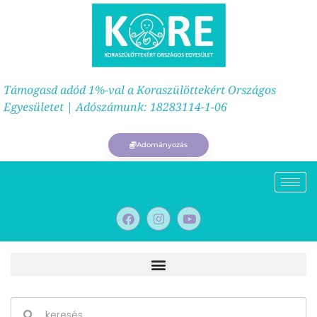
Támogasd adód 1%-val a Koraszülöttekért Országos
Egyesületet | Adószámunk: 18283114-1-06
Adományozás