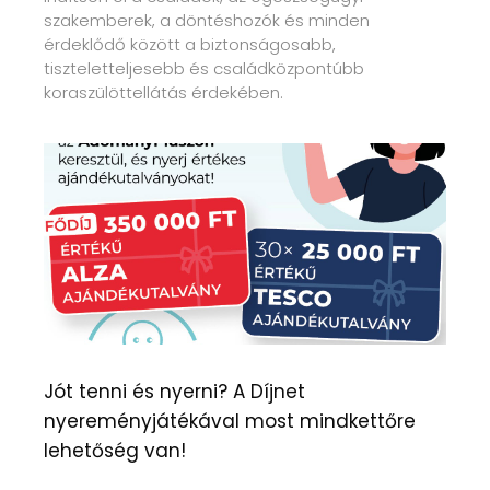
szakemberek, a döntéshozók és minden
érdeklődő között a biztonságosabb,
tiszteletteljesebb és családközpontúbb
koraszülöttellátás érdekében.
Jót tenni és nyerni? A Díjnet
nyereményjátékával most mindkettőre
lehetőség van!