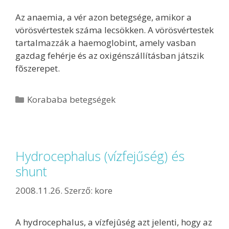
Az anaemia, a vér azon betegsége, amikor a
vörösvértestek száma lecsökken. A vörösvértestek
tartalmazzák a haemoglobint, amely vasban
gazdag fehérje és az oxigénszállításban játszik
fõszerepet.
Korababa betegségek
Hydrocephalus (vízfejűség) és
shunt
2008.11.26.
Szerző:
kore
A hydrocephalus, a vízfejûség azt jelenti, hogy az