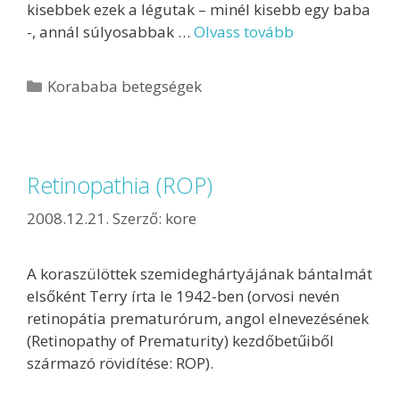
kisebbek ezek a légutak – minél kisebb egy baba
-, annál súlyosabbak …
Olvass tovább
Korababa betegségek
Retinopathia (ROP)
2008.12.21.
Szerző:
kore
A koraszülöttek szemideghártyájának bántalmát
elsőként Terry írta le 1942-ben (orvosi nevén
retinopátia prematurórum, angol elnevezésének
(Retinopathy of Prematurity) kezdőbetűiből
származó rövidítése: ROP).