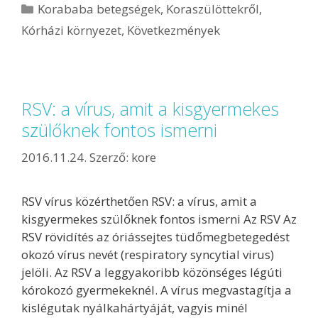
Korababa betegségek
,
Koraszülöttekről
,
Kórházi környezet
,
Következmények
RSV: a vírus, amit a kisgyermekes
szülőknek fontos ismerni
2016.11.24.
Szerző:
kore
RSV vírus közérthetően RSV: a vírus, amit a
kisgyermekes szülőknek fontos ismerni Az RSV Az
RSV rövidítés az óriássejtes tüdőmeg­betegedést
okozó vírus nevét (respiratory syncytial virus)
jelöli. Az RSV a leggyakoribb közönséges légúti
kórokozó gyermekeknél. A vírus megvastagítja a
kislégutak nyálka­hártyáját, vagyis minél