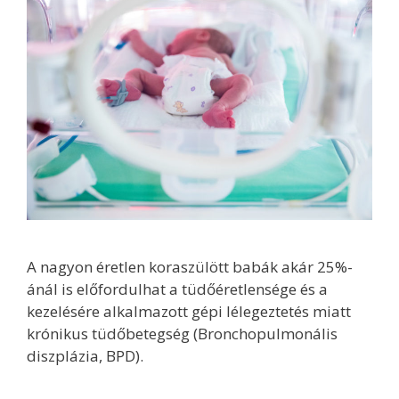
A nagyon éretlen koraszülött babák akár 25%-
ánál is előfordulhat a tüdőéretlensége és a
kezelésére alkalmazott gépi lélegeztetés miatt
krónikus tüdőbetegség (Bronchopulmonális
diszplázia, BPD).