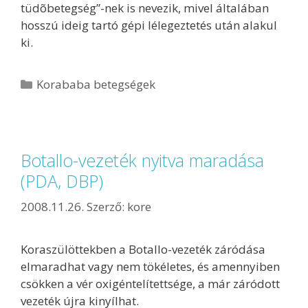
tüdõbetegség”-nek is nevezik, mivel általában
hosszú ideig tartó gépi lélegeztetés után alakul
ki.
Korababa betegségek
Botallo-vezeték nyitva maradása
(PDA, DBP)
2008.11.26.
Szerző:
kore
Koraszülöttekben a Botallo-vezeték záródása
elmaradhat vagy nem tökéletes, és amennyiben
csökken a vér oxigéntelítettsége, a már záródott
vezeték újra kinyílhat.