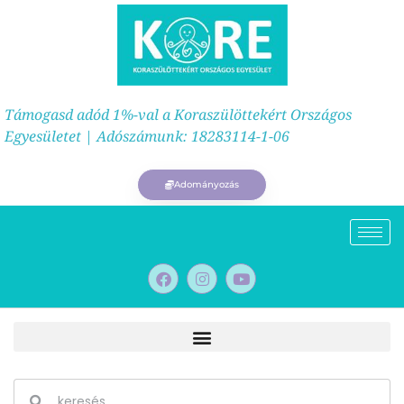
Támogasd adód 1%-val a Koraszülöttekért Országos
Egyesületet | Adószámunk: 18283114-1-06
Adományozás