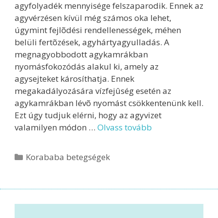
agyfolyadék mennyisége felszaparodik. Ennek az
agyvérzésen kívül még számos oka lehet,
úgymint fejlõdési rendellenességek, méhen
belüli fertõzések, agyhártyagyulladás. A
megnagyobbodott agykamrákban
nyomásfokozódás alakul ki, amely az
agysejteket károsíthatja. Ennek
megakadályozására vízfejûség esetén az
agykamrákban lévõ nyomást csökkentenünk kell.
Ezt úgy tudjuk elérni, hogy az agyvizet
valamilyen módon …
Olvass tovább
Korababa betegségek