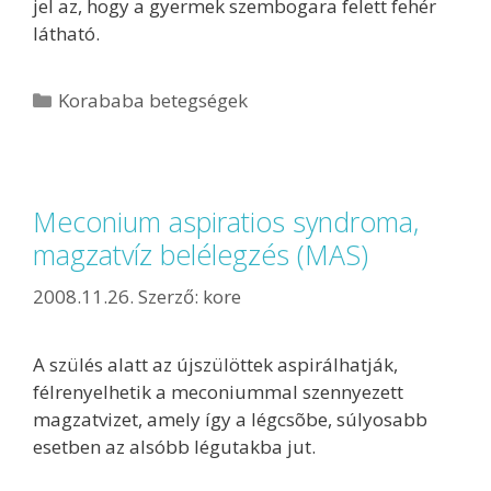
jel az, hogy a gyermek szembogara felett fehér
látható.
Korababa betegségek
Meconium aspiratios syndroma,
magzatvíz belélegzés (MAS)
2008.11.26.
Szerző:
kore
A szülés alatt az újszülöttek aspirálhatják,
félrenyelhetik a meconiummal szennyezett
magzatvizet, amely így a légcsõbe, súlyosabb
esetben az alsóbb légutakba jut.