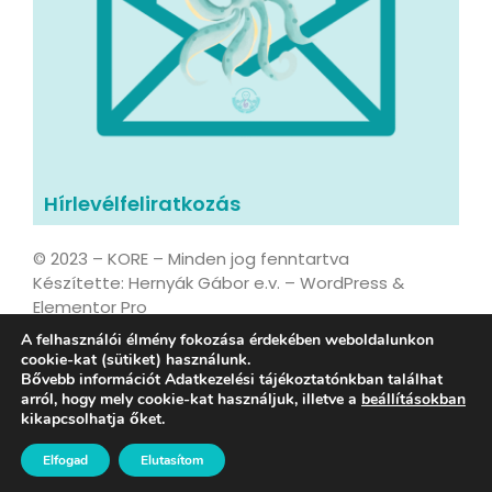
Hírlevélfeliratkozás
© 2023 – KORE – Minden jog fenntartva
Készítette: Hernyák Gábor e.v. – WordPress &
Elementor Pro
A felhasználói élmény fokozása érdekében weboldalunkon
cookie-kat (sütiket) használunk.
Bővebb információt Adatkezelési tájékoztatónkban találhat
Adatvédelmi tájékoztató
arról, hogy mely cookie-kat használjuk, illetve a
beállításokban
kikapcsolhatja őket.
ESG és Társadalmi Hatásstratégia 2026-2028
Elfogad
Elutasítom