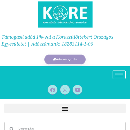
Támogasd adód 1%-val a Koraszülöttekért Országos
Egyesületet | Adószámunk: 18283114-1-06
Adományozás