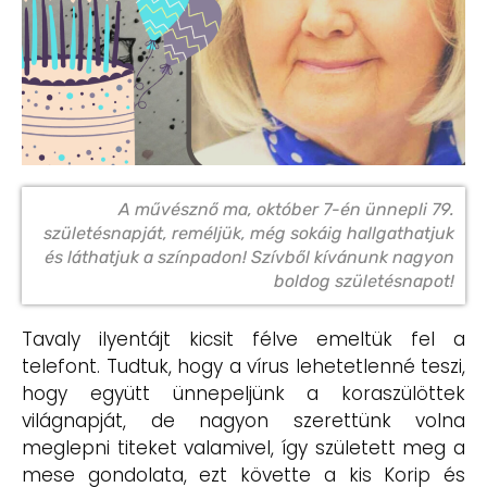
A művésznő ma, október 7-én ünnepli 79.
születésnapját, reméljük, még sokáig hallgathatjuk
és láthatjuk a színpadon! Szívből kívánunk nagyon
boldog születésnapot!
Tavaly ilyentájt kicsit félve emeltük fel a
telefont. Tudtuk, hogy a vírus lehetetlenné teszi,
hogy együtt ünnepeljünk a koraszülöttek
világnapját, de nagyon szerettünk volna
meglepni titeket valamivel, így született meg a
mese gondolata, ezt követte a kis Korip és