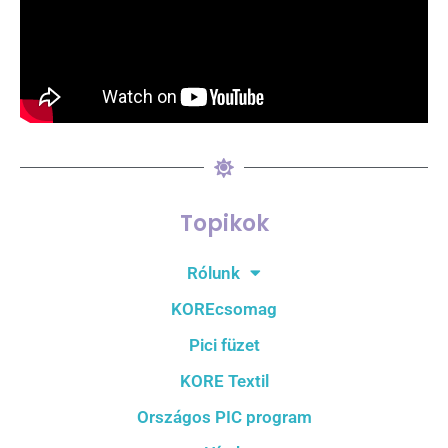
Topikok
Rólunk
KOREcsomag
Pici füzet
KORE Textil
Országos PIC program