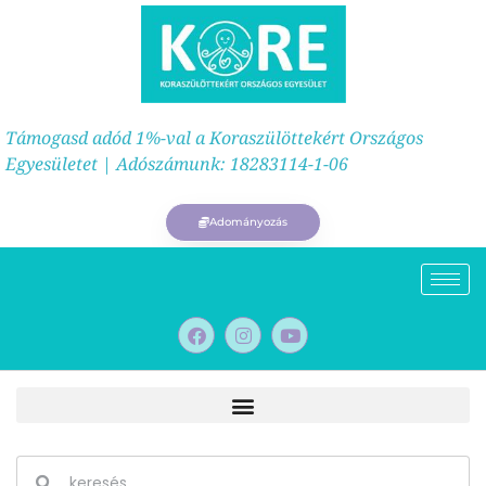
Támogasd adód 1%-val a Koraszülöttekért Országos
Egyesületet | Adószámunk: 18283114-1-06
Adományozás