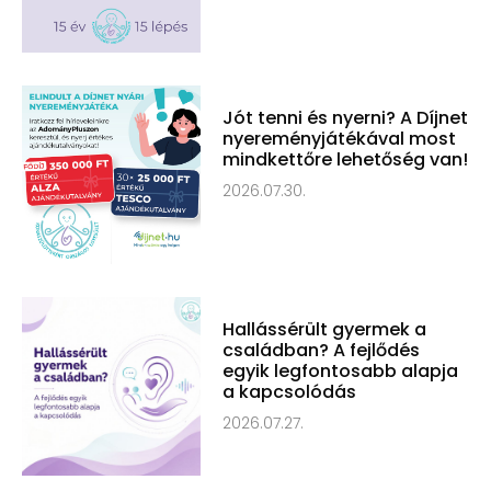
Jót tenni és nyerni? A Díjnet
nyereményjátékával most
mindkettőre lehetőség van!
2026.07.30.
Hallássérült gyermek a
családban? A fejlődés
egyik legfontosabb alapja
a kapcsolódás
2026.07.27.