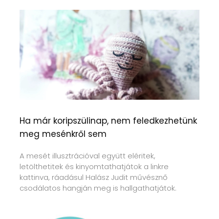
Ha már koripszülinap, nem feledkezhetünk
meg mesénkről sem
A mesét illusztrációval együtt eléritek,
letölthetitek és kinyomtathatjátok a linkre
kattinva, ráadásul Halász Judit művésznő
csodálatos hangján meg is hallgathatjátok.