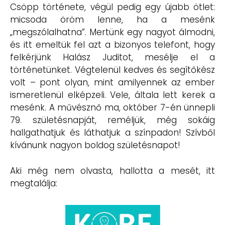
Csöpp története, végül pedig egy újabb ötlet:
micsoda öröm lenne, ha a mesénk
„megszólalhatna”. Mertünk egy nagyot álmodni,
és itt emeltük fel azt a bizonyos telefont, hogy
felkérjünk Halász Juditot, mesélje el a
történetünket. Végtelenül kedves és segítőkész
volt – pont olyan, mint amilyennek az ember
ismeretlenül elképzeli. Vele, általa lett kerek a
mesénk. A művésznő ma, október 7-én ünnepli
79. születésnapját, reméljük, még sokáig
hallgathatjuk és láthatjuk a színpadon! Szívből
kívánunk nagyon boldog születésnapot!
Aki még nem olvasta, hallotta a mesét, itt
megtalálja: