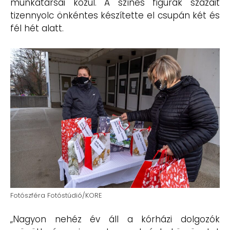
munkatársai közül. A színes figurák százait
tizennyolc önkéntes készítette el csupán két és
fél hét alatt.
Fotószféra Fotóstúdió/KORE
„Nagyon nehéz év áll a kórházi dolgozók