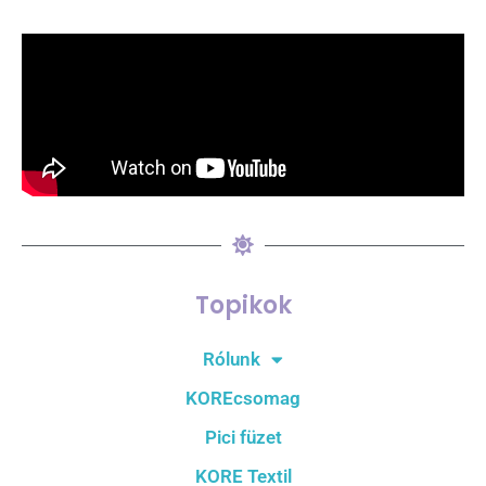
Topikok
Rólunk
KOREcsomag
Pici füzet
KORE Textil