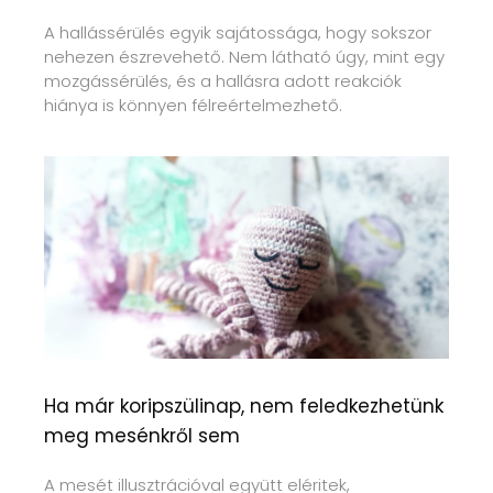
A hallássérülés egyik sajátossága, hogy sokszor
nehezen észrevehető. Nem látható úgy, mint egy
mozgássérülés, és a hallásra adott reakciók
hiánya is könnyen félreértelmezhető.
Ha már koripszülinap, nem feledkezhetünk
meg mesénkről sem
A mesét illusztrációval együtt eléritek,