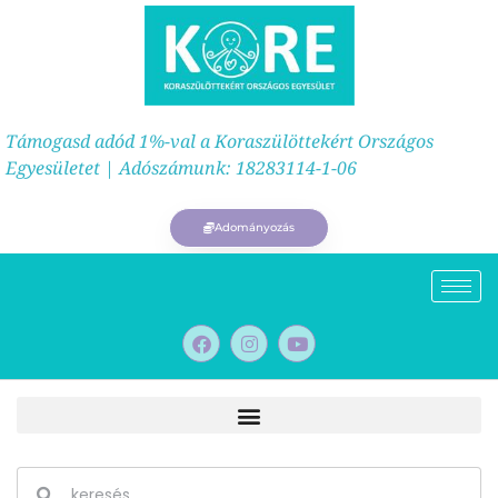
Támogasd adód 1%-val a Koraszülöttekért Országos
Egyesületet | Adószámunk: 18283114-1-06
Adományozás