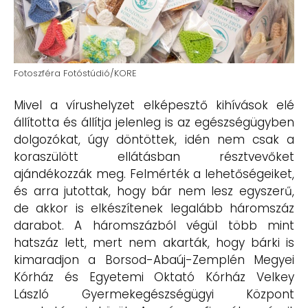
Fotoszféra Fotóstúdió/KORE
Mivel a vírushelyzet elképesztő kihívások elé
állította és állítja jelenleg is az egészségügyben
dolgozókat, úgy döntöttek, idén nem csak a
koraszülött ellátásban résztvevőket
ajándékozzák meg. Felmérték a lehetőségeiket,
és arra jutottak, hogy bár nem lesz egyszerű,
de akkor is elkészítenek legalább háromszáz
darabot. A háromszázból végül több mint
hatszáz lett, mert nem akarták, hogy bárki is
kimaradjon a Borsod-Abaúj-Zemplén Megyei
Kórház és Egyetemi Oktató Kórház Velkey
László Gyermekegészségügyi Központ