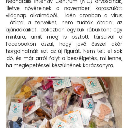
Neonatális Intenzív Centrum (NIC) orvosainak,
illetve nővéreinek a novemberi koraszülött
világnap alkalmából. Idén azonban a vírus
átírta a terveiket, nem tudták átadni az
ajándékaikat. Időközben egyikük rábukkant egy
mintára, amit meg is osztott társaival a
Facebookon azzal, hogy jövő ősszel akár
horgolhatnák ezt az új figurát. Nem telt el sok
idő, és már arról folyt a beszélgetés, mi lenne,
ha meglepetéssel készülnének karácsonyra.