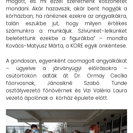
mögött, és mi ezzel szeretnénk köszönetet
mondani. Akár hazaviszik, akár bent hagyják a
kórházban, ha ránéznek ezekre az angyalkákra,
talán eszükbe jut, hogy milyen értékes
számunkra a munkájuk. Szívünket-lelkünket
beletettünk ezekbe a figurákba” – mondta
Kovács-Matyusz Márta, a KORE egyik önkéntese.
A gondosan, egyenként csomagolt angyalkákat
– ügyelve a járványügyi előírásokra –
csütörtökön adták át Dr. Ormay Cecília
főorvosnak, Jánosikné Szabó Tünde
osztályvezető főnővérnek és Vizi Valéria Laura
vezető ápolónak a kórház épülete előtt.