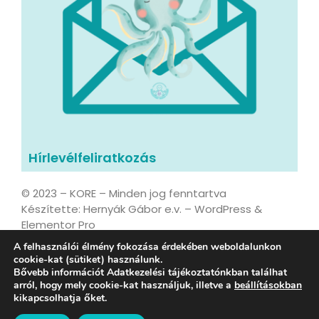
Hírlevélfeliratkozás
© 2023 – KORE – Minden jog fenntartva
Készítette: Hernyák Gábor e.v. – WordPress &
Elementor Pro
A felhasználói élmény fokozása érdekében weboldalunkon
cookie-kat (sütiket) használunk.
Bővebb információt Adatkezelési tájékoztatónkban találhat
Adatvédelmi tájékoztató
arról, hogy mely cookie-kat használjuk, illetve a
beállításokban
kikapcsolhatja őket.
ESG és Társadalmi Hatásstratégia 2026-2028