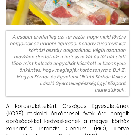
A csapat eredetileg azt tervezte, hogy majd jövőre
horgolnak az ünnepi figurából néhány tucatnyit két
kórházi osztály dolgozóinak. Végül azonban
másképp döntöttek: mindössze két és fél hét alatt
több mint hatszáz angyalkát készített el tizennyolc
önkéntes, hogy meglepjék karácsonyra a B.A.Z.
Megyei Kórház és Egyetemi Oktató Kórház Velkey
László Gyermekegészségügyi Központ
munkatársait.
A Koraszülöttekért Országos Egyesületének
(KORE) miskolci önkéntesei évek óta horgolt
apróságokkal kedveskednek a megyei kórház
Perinatális Intenzív Centum (PIC), illetve