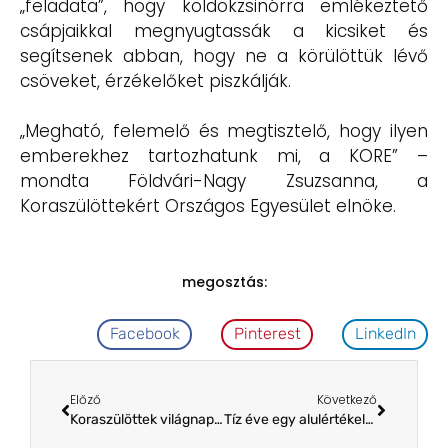
„feladata”, hogy köldökzsinórra emlékeztető
csápjaikkal megnyugtassák a kicsiket és
segítsenek abban, hogy ne a körülöttük lévő
csöveket, érzékelőket piszkálják.
„Megható, felemelő és megtisztelő, hogy ilyen
emberekhez tartozhatunk mi, a KORE” –
mondta Földvári-Nagy Zsuzsanna, a
Koraszülöttekért Országos Egyesület elnöke.
megosztás:
Facebook
Pinterest
LinkedIn
Előző
Következő
Koraszülöttek világnapja – Minden tizedik család átéli a koraszülés traumáját
Tíz éve egy alulértékelt trauma szolgálatában