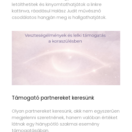
letölthetitek és kinyomtathatjátok a linkre
kattinva, ráadásul Halász Judit művésznő
csodálatos hangján meg is hallgathatjátok.
Támogató partnereket keresünk
Olyan partnereket keresünk, akik nem egyszerűen
megjelenni szeretnének, hanem valóban értéket
látnak egy hiánypótló szakmai esemény
támogatásában.