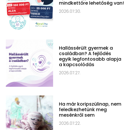
mindkettőre lehetőség van!
2026.07.30.
Hallássérült gyermek a
családban? A fejlődés
egyik legfontosabb alapja
a kapcsolódás
2026.07.27.
Ha már koripszülinap, nem
feledkezhetünk meg
mesénkről sem
2026.07.22.