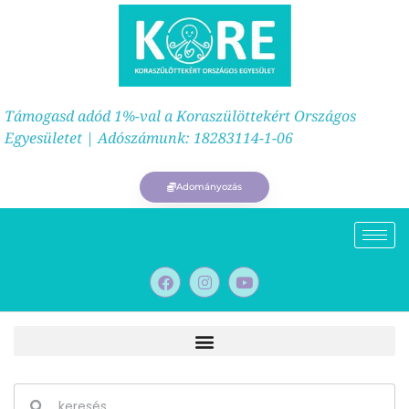
Támogasd adód 1%-val a Koraszülöttekért Országos
Egyesületet | Adószámunk: 18283114-1-06
Adományozás