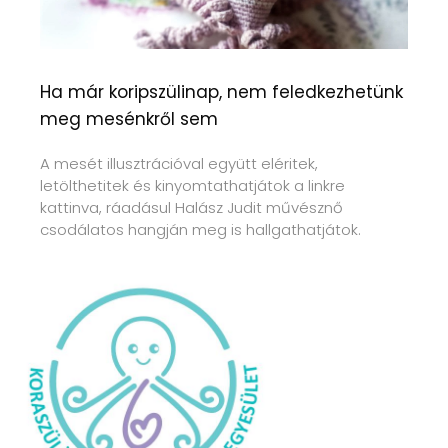
Ha már koripszülinap, nem feledkezhetünk
meg mesénkről sem
A mesét illusztrációval együtt eléritek,
letölthetitek és kinyomtathatjátok a linkre
kattinva, ráadásul Halász Judit művésznő
csodálatos hangján meg is hallgathatjátok.