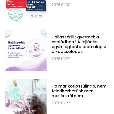
2026.07.30.
Hallássérült gyermek a
családban? A fejlődés
egyik legfontosabb alapja
a kapcsolódás
2026.07.27.
Ha már koripszülinap, nem
feledkezhetünk meg
mesénkről sem
2026.07.22.