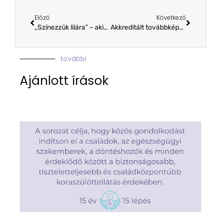
Előző
Következő
„Színezzük lilára” – akik már csatlakoztak…
Akkreditált továbbképzés Békéscsabán
további
Ajánlott írások