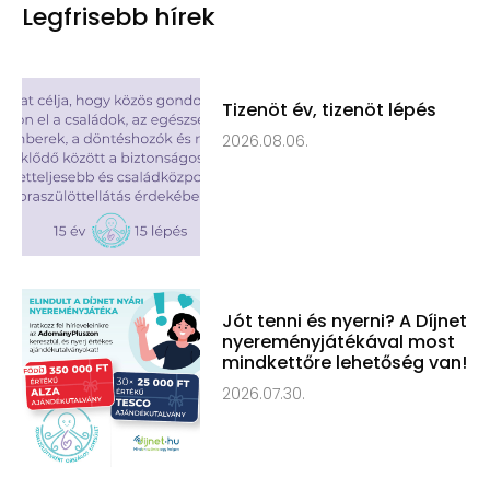
Legfrisebb hírek
Tizenöt év, tizenöt lépés
2026.08.06.
Jót tenni és nyerni? A Díjnet
nyereményjátékával most
mindkettőre lehetőség van!
2026.07.30.