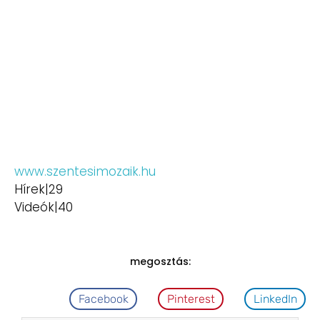
www.szentesimozaik.hu
Hírek|29
Videók|40
megosztás:
Facebook
Pinterest
LinkedIn