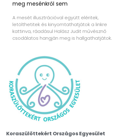
meg mesénkről sem
A mesét illusztrációval együtt eléritek,
letölthetitek és kinyomtathatjátok a linkre
kattinva, ráadásul Halász Judit művésznő
csodálatos hangján meg is hallgathatjátok.
Koraszülöttekért Országos Egyesület