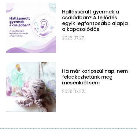
Hallássérült gyermek a
családban? A fejlődés
egyik legfontosabb alapja
a kapcsolódás
2026.07.27.
Ha már koripszülinap, nem
feledkezhetünk meg
mesénkről sem
2026.07.22.