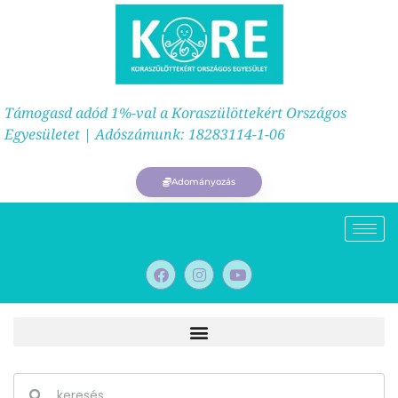
Támogasd adód 1%-val a Koraszülöttekért Országos
Egyesületet | Adószámunk: 18283114-1-06
Adományozás