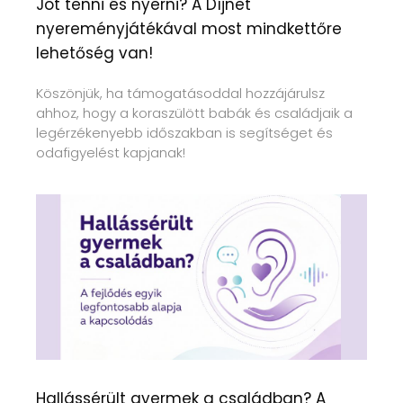
Jót tenni és nyerni? A Díjnet
nyereményjátékával most mindkettőre
lehetőség van!
Köszönjük, ha támogatásoddal hozzájárulsz
ahhoz, hogy a koraszülött babák és családjaik a
legérzékenyebb időszakban is segítséget és
odafigyelést kapjanak!
Hallássérült gyermek a családban? A