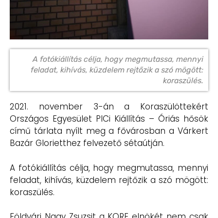
A fotókiállítás célja, hogy megmutassa, mennyi
feladat, kihívás, küzdelem rejtőzik a szó mögött:
koraszülés.
2021. november 3-án a Koraszülöttekért
Országos Egyesület PICi Kiállítás – Óriás hősök
című tárlata nyílt meg a fővárosban a Várkert
Bazár Glorietthez felvezető sétaútján.
A fotókiállítás célja, hogy megmutassa, mennyi
feladat, kihívás, küzdelem rejtőzik a szó mögött:
koraszülés.
Földvári Nagy Zsuzsit a KORE elnökét nem csak