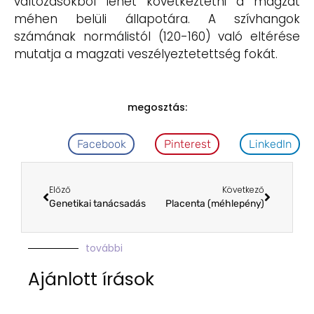
változásokból lehet következtetni a magzat
méhen belüli állapotára. A szívhangok
számának normálistól (120-160) való eltérése
mutatja a magzati veszélyeztetettség fokát.
megosztás:
Facebook
Pinterest
LinkedIn
Előző
Következő
Genetikai tanácsadás
Placenta (méhlepény)
további
Ajánlott írások