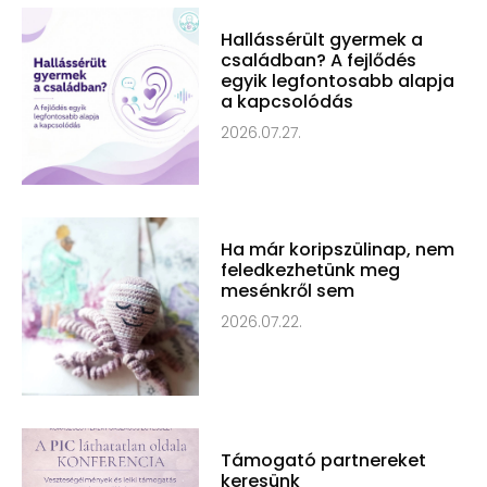
Hallássérült gyermek a
családban? A fejlődés
egyik legfontosabb alapja
a kapcsolódás
2026.07.27.
Ha már koripszülinap, nem
feledkezhetünk meg
mesénkről sem
2026.07.22.
Támogató partnereket
keresünk