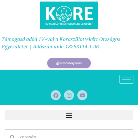
Támogasd adód 1%-val a Koraszülöttekért Országos
Egyesületet | Adószámunk: 18283114-1-06
Adományozás