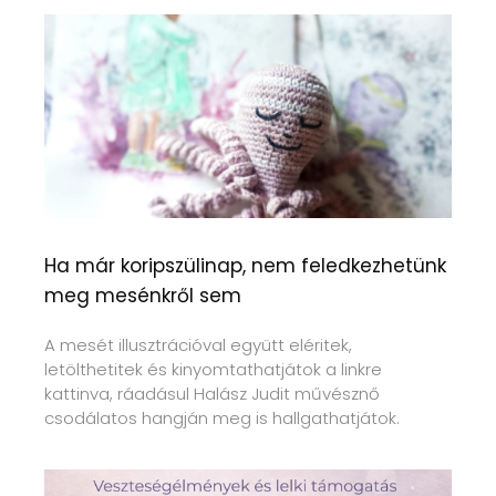
Ha már koripszülinap, nem feledkezhetünk
meg mesénkről sem
A mesét illusztrációval együtt eléritek,
letölthetitek és kinyomtathatjátok a linkre
kattinva, ráadásul Halász Judit művésznő
csodálatos hangján meg is hallgathatjátok.