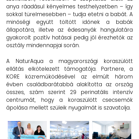
anya ráadásul kényelmes testhelyzetben – így
sokkal türelmesebben – tudja etetni a babát. A
minőségi együtt töltött időnek a babák
állapotára, illetve az édesanyák hangulatára
gyakorolt pozitív hatásai pedig jól érezhetők az
osztály mindennapjai során.
A NaturAqua a magyarországi koraszülött
ellátás elkötelezett támogatója. Partnere, a
KORE közreműködésével az elmúlt három
évben családbarátabbá alakította az ország
összes, szám szerint 29 perinatális intenzív
centrumát, hogy a koraszülött csecsemők
ápolása mellett szüleik nyugalmát is szavatolja.