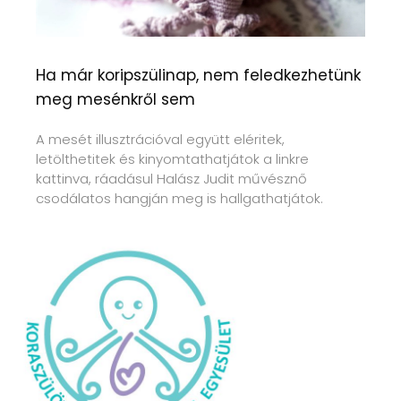
Ha már koripszülinap, nem feledkezhetünk
meg mesénkről sem
A mesét illusztrációval együtt eléritek,
letölthetitek és kinyomtathatjátok a linkre
kattinva, ráadásul Halász Judit művésznő
csodálatos hangján meg is hallgathatjátok.