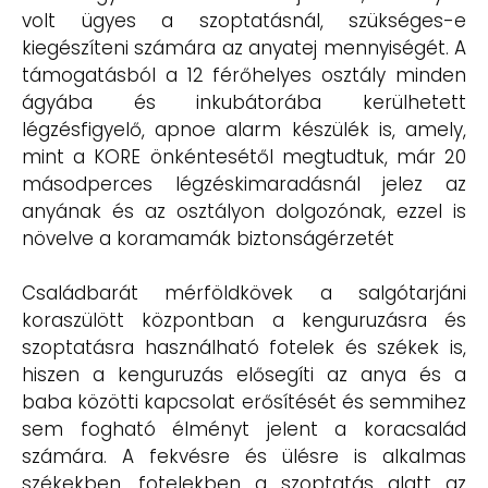
volt ügyes a szoptatásnál, szükséges-e
kiegészíteni számára az anyatej mennyiségét. A
támogatásból a 12 férőhelyes osztály minden
ágyába és inkubátorába kerülhetett
légzésfigyelő, apnoe alarm készülék is, amely,
mint a KORE önkéntesétől megtudtuk, már 20
másodperces légzéskimaradásnál jelez az
anyának és az osztályon dolgozónak, ezzel is
növelve a koramamák biztonságérzetét
Családbarát mérföldkövek a salgótarjáni
koraszülött központban a kenguruzásra és
szoptatásra használható fotelek és székek is,
hiszen a kenguruzás elősegíti az anya és a
baba közötti kapcsolat erősítését és semmihez
sem fogható élményt jelent a koracsalád
számára. A fekvésre és ülésre is alkalmas
székekben, fotelekben a szoptatás alatt az