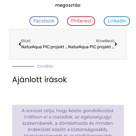
megosztás:
Facebook
Pinterest
LinkedIn
Előző
Következő
NaturAqua PIC projekt – Kiskunhalas
NaturAqua PIC projekt – Sopron
további
Ajánlott írások