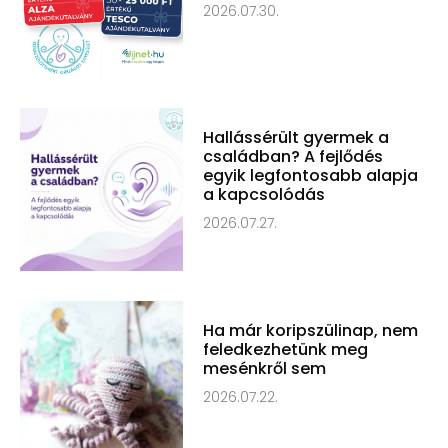
2026.07.30.
Hallássérült gyermek a
családban? A fejlődés
egyik legfontosabb alapja
a kapcsolódás
2026.07.27.
Ha már koripszülinap, nem
feledkezhetünk meg
mesénkről sem
2026.07.22.