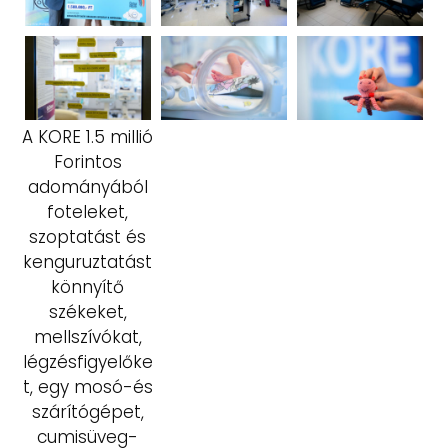
A KORE 1.5 millió
Forintos
adományából
foteleket,
szoptatást és
kenguruztatást
könnyítő
székeket,
mellszívókat,
légzésfigyelőke
t, egy mosó-és
szárítógépet,
cumisüveg-