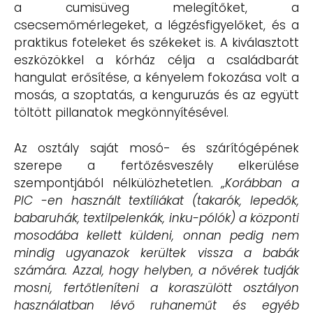
a cumisüveg melegítőket, a
csecsemőmérlegeket, a légzésfigyelőket, és a
praktikus foteleket és székeket is. A kiválasztott
eszközökkel a kórház célja a családbarát
hangulat erősítése, a kényelem fokozása volt a
mosás, a szoptatás, a kenguruzás és az együtt
töltött pillanatok megkönnyítésével.
Az osztály saját mosó- és szárítógépének
szerepe a fertőzésveszély elkerülése
szempontjából nélkülözhetetlen.
„Korábban a
PIC -en használt textíliákat (takarók, lepedők,
babaruhák, textilpelenkák, inku-pólók) a központi
mosodába kellett küldeni, onnan pedig nem
mindig ugyanazok kerültek vissza a babák
számára. Azzal, hogy helyben, a nővérek tudják
mosni, fertőtleníteni a koraszülött osztályon
használatban lévő ruhaneműt és egyéb