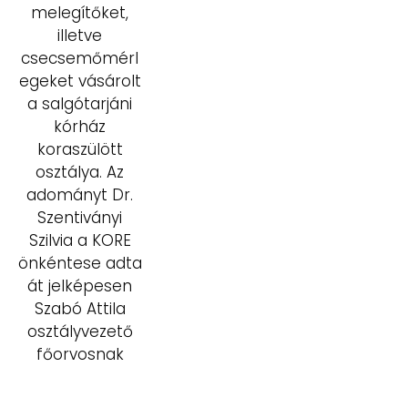
melegítőket,
illetve
csecsemőmérl
egeket vásárolt
a salgótarjáni
kórház
koraszülött
osztálya. Az
adományt Dr.
Szentiványi
Szilvia a KORE
önkéntese adta
át jelképesen
Szabó Attila
osztályvezető
főorvosnak