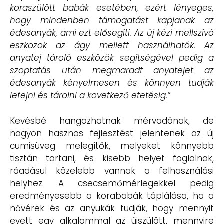
koraszülött babák esetében, ezért lényeges,
hogy mindenben támogatást kapjanak az
édesanyák, ami ezt elősegíti. Az új kézi mellszívó
eszközök az ágy mellett használhatók. Az
anyatej tároló eszközök segítségével pedig a
szoptatás után megmaradt anyatejet az
édesanyák kényelmesen és könnyen tudják
lefejni és tárolni a következő etetésig.”
Kevésbé hangozhatnak mérvadónak, de
nagyon hasznos fejlesztést jelentenek az új
cumisüveg melegítők, melyeket könnyebb
tisztán tartani, és kisebb helyet foglalnak,
ráadásul közelebb vannak a felhasználási
helyhez. A csecsemőmérlegekkel pedig
eredményesebb a korababák táplálása, ha a
nővérek és az anyukák tudják, hogy mennyit
evett egy alkalommal az újszülött, mennyire