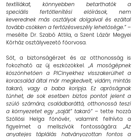
textíliákat, könnyebben betarthatók a
speciális fertőtlenítési előírások, nem
keverednek más osztályok dolgaival és ezáltal
tovább csökken a fertőzésveszély lehetősége.”
–
mesélte Dr. Szabó Attila, a Szent Lázár Megyei
Kórház osztályvezető főorvosa.
Sőt, a biztonságérzet és az otthonosság is
fokozható az új eszközökkel.
„A mosógépnek
köszönhetően a PICinyekhez visszakerülhet a
koracsalád által már megkedvelt, vidám, mintás
takaró, vagy a baba koripja. Ez apróságnak
tűnhet, de sok esetben biztos pontot jelent a
szülő számára, családbaráttá, otthonossá teszi
a környezetet egy „saját” takaró”
– tette hozzá
Szőllősi Helga főnővér, valamint felhívta a
figyelmet a mellszívók fontosságára:
„Az
anyatejes táplálás hatványozottan fontos a