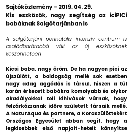
Sajtóközlemény – 2019. 04. 29.
Kis eszközök, nagy segítség az iciPICi
babáknak Salgótarjánban is
A salgótarjáni perinatális intenzív centrum is
családbarátabbá vált az új eszközöknek
köszönhetően
Kicsi baba, nagy öröm. De ha nagyon pici az
újszülött, a boldogság mellé sok esetben
nagy adag aggódás is társul, hiszen a túl
korán érkezett babákra komolyabb és olykor
akadályokkal teli kihívások várnak, hogy
felzárkózzanak időre született társaik mellé.
A NaturAqua és partnere, a Koraszülöttekért
Országos Egyesület abban segít, hogy a
legkisebbek első napjait-heteit könnyítse