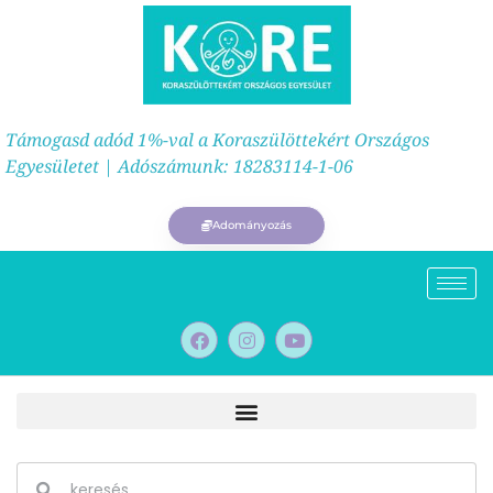
Támogasd adód 1%-val a Koraszülöttekért Országos
Egyesületet | Adószámunk: 18283114-1-06
Adományozás