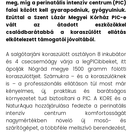
meg, míg a perinatális intenzív centrum (PIC)
falai között kell gyarapodniuk, gyógyulniuk.
Ezúttal a Szent Lázár Megyei Kórház PIC-e
vált az átadott eszközökkel
családbarátabbá a koraszülött ellátás
elkötelezett támogatói jóvoltából.
A salgótarjáni koraszülött osztályon 8 inkubátor
és 4 csecsemőágy várja a legPICibbeket, itt
ápolják Nógrád megye 1500 gramm fölötti
koraszülöttjeit. Számukra – és a koraszülőknek
is – a professzionális ellátáson túl most már
kényelmes, új, praktikus és barátságos
környezetet tud biztosítani a PIC. A KORE és a
NaturAqua hozzájárulása fedezte a perinatális
intenzív centrum komfortosságát
nagymértékben növelő új mosó- és
szárítógépet, a többféle mellszívó berendezést,