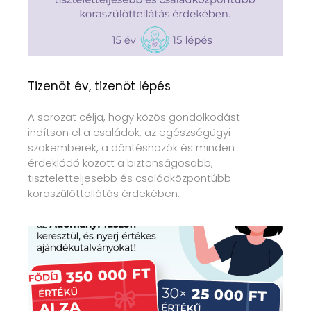
Tizenöt év, tizenöt lépés
A sorozat célja, hogy közös gondolkodást
indítson el a családok, az egészségügyi
szakemberek, a döntéshozók és minden
érdeklődő között a biztonságosabb,
tiszteletteljesebb és családközpontúbb
koraszülöttellátás érdekében.