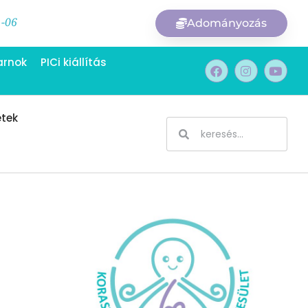
1-06
Adományozás
arnok
PICi kiállítás
etek