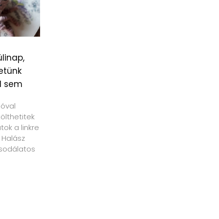
linap,
etünk
l sem
ióval
tölthetitek
ok a linkre
 Halász
sodálatos