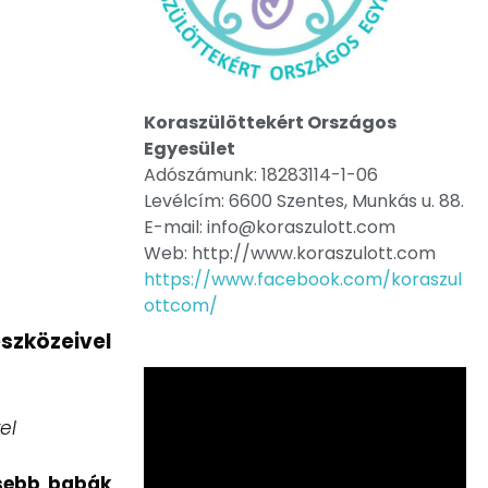
Koraszülöttekért Országos
Egyesület
Adószámunk: 18283114-1-06
Levélcím: 6600 Szentes, Munkás u. 88.
E-mail: info@koraszulott.com
Web: http://www.koraszulott.com
https://www.facebook.com/koraszul
ottcom/
szközeivel
el
isebb babák