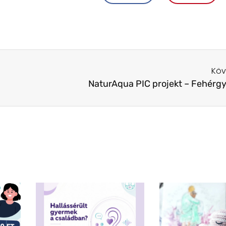
Köv
NaturAqua PIC projekt – Fehérg