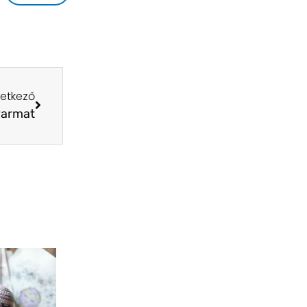
etkező
yarmat