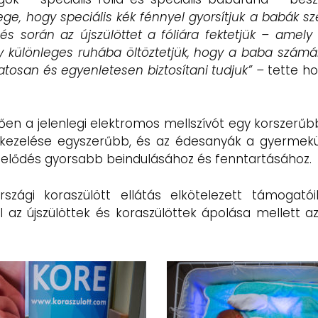
ege, hogy speciális kék fénnyel gyorsítjuk a babák s
és során az újszülöttet
a fóliára fektetjük – amely
egy különleges ruhába öltöztetjük, hogy a baba számá
atosan és egyenletesen biztosítani tudjuk” –
tette h
n a jelenlegi elektromos mellszívót egy korszerűb
b, kezelése egyszerűbb, és az édesanyák a gyermekü
rmelődés gyorsabb beindulásához és fenntartásához.
gi koraszülött ellátás elkötelezett támogatóik
l az újszülöttek és koraszülöttek ápolása mellett 