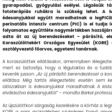
gyarapodási, gyógyulási esélyei. Légzésük t
fototerápiás ruhákra is szükség lehet. A 
édesanyjukkal együtt maradhatnak a legPICibbe
perinatális intenzív centrum (PIC) is el tudja
folyamatos együttléte nagymértékben hozzájárul
adta át az új berendezéseket – párásító, ele
Koraszülöttekért Országos Egyesület (KORE)
osztályvezető főorvos, egyetemi tanárnak.
A koraszülöttek ellátásakor, amennyiben lélegezte
mert ez biztosítja, hogy a légutakba és a tüd
keverék jusson.
„Az új párásító berendezéssel a kor
ellátása. Még tartós lélegeztetés esetén sem k
időszakban is édesanyjukkal maradhatnak. A kisba
elválasztva édesanyjuktól” – mondta Barkai professz
Az újszülöttkori sárgaság kezelésére a kórház a le
KORE a napi működéshez szükséges fogyó anyagok