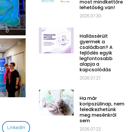
most mindkettőre
lehetőség van!
2026.07.30.
Hallássérült
gyermek a
családban? A
fejlődés egyik
legfontosabb
alapja a
kapcsolódás
2026.07.27.
Ha már
koripszülinap, nem
feledkezhetünk
meg mesénkről
sem
LinkedIn
2026.07.22.