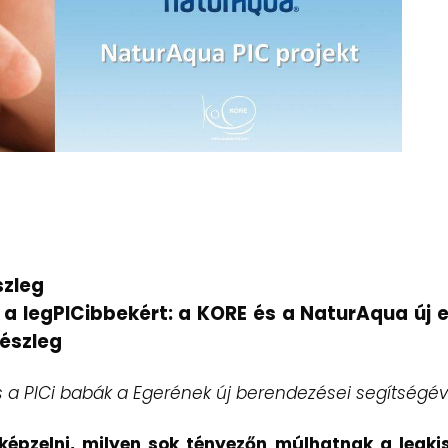
szleg
a legPICibbekért: a KORE és a NaturAqua új e
részleg
 a PICi babák a Egerének új berendezései segítségév
képzelni, milyen sok tényezőn múlhatnak a legk