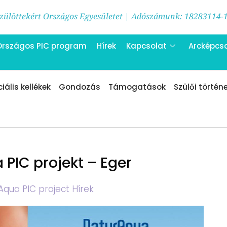
ülöttekért Országos Egyesületet | Adószámunk: 18283114-
Országos PIC program
Hírek
Kapcsolat
Arcképcs
iális kellékek
Gondozás
Támogatások
Szülői történ
PIC projekt – Eger
Aqua PIC project Hírek