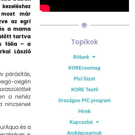
 kezeléshez
n most már
zve az egri
a és a mama
lőtt tartva
Topikok
s fólia – a
kai László
Rólunk
KOREcsomag
v párásítás,
Pici füzet
vegő-oxigén
oraszülöttek
KORE Textil
ben a nehéz
Országos PIC program
ha nincsenek
Hírek
Kapcsolat
turAqua és a
Arcképcsarnok
rzésével is