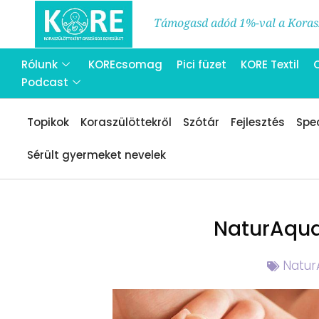
Támogasd adód 1%-val a Korasz
Rólunk
KOREcsomag
Pici füzet
KORE Textil
Podcast
Topikok
Koraszülöttekről
Szótár
Fejlesztés
Spec
Sérült gyermeket nevelek
NaturAqua 
Natur