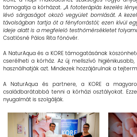
támogatja a kórházat. „
A fototerápiás kezelés lény
lévő sárgaságot okozó vegyület bomlását. A kezel
távolságban tartja őt a fényforrástól; ezen kívül 
ideje alatt is a megfelelő testhőmérsékletet folyam
Csatlósné Pálos Rita főnővér.
A NaturAqua és a KORE támogatásának köszönhetőe
cserélheti a kórház. Az új mellszívó higiénikusab
használhatják azt. Mindezek hozzájárulnak a tejte
A NaturAqua és partnere, a KORE a magyarorszá
családbarátabbá tenni a kórházi osztályokat. Ezze
nyugalmát is szolgálják.