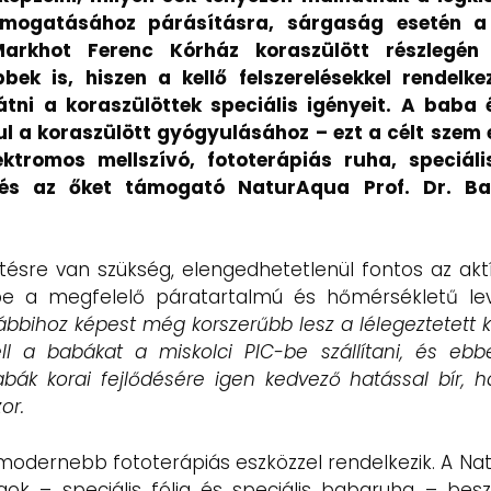
ámogatásához párásításra, sárgaság esetén a
Markhot Ferenc Kórház koraszülött részlegé
k is, hiszen a kellő felszerelésekkel rendelke
 látni a koraszülöttek speciális igényeit. A bab
 a koraszülött gyógyulásához – ezt a célt szem e
ktromos mellszívó, fototerápiás ruha, speciáli
 és az őket támogató NaturAqua Prof. Dr. Bar
tésre van szükség, elengedhetetlenül fontos az aktí
őbe a megfelelő páratartalmú és hőmérsékletű le
ábbihoz képest még korszerűbb lesz a lélegeztetett k
ell a babákat a miskolci PIC-be szállítani, és eb
bák korai fejlődésére igen kedvező hatással bír, 
or.
gmodernebb fototerápiás eszközzel rendelkezik. A Na
 – speciális fólia és speciális babaruha – besze