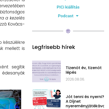
zervezetében
PICi kiállítás
 biztonságos
Podcast
ra a kezelés
ozzá Kovács-
b készülékre
Legfrisebb hírek
k mellett is
ént segítik
Tizenöt év, tizenöt
lépés
az édesanyák
2026.08.06.
Jót tenni és nyerni?
A Díjnet
nyereményjátékával