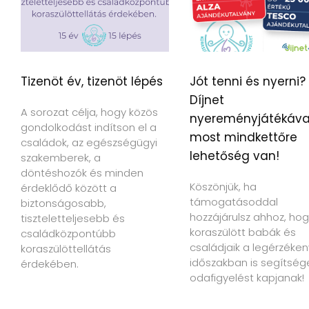
Tizenöt év, tizenöt lépés
Jót tenni és nyerni?
Díjnet
A sorozat célja, hogy közös
nyereményjátékáva
gondolkodást indítson el a
most mindkettőre
családok, az egészségügyi
lehetőség van!
szakemberek, a
döntéshozók és minden
Köszönjük, ha
érdeklődő között a
támogatásoddal
biztonságosabb,
hozzájárulsz ahhoz, hog
tiszteletteljesebb és
koraszülött babák és
családközpontúbb
családjaik a legérzéke
koraszülöttellátás
időszakban is segítség
érdekében.
odafigyelést kapjanak!