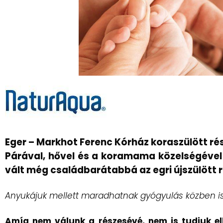
Eger – Markhot Ferenc Kórház koraszülött ré
Párával, hővel és a koramama közelségével 
vált még családbarátabbá az egri újszülött 
Anyukájuk mellett maradhatnak gyógyulás közben is
Amíg nem válunk a részesévé, nem is tudjuk el