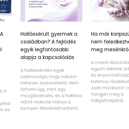
 A
Hallássérült gyermek a
Ha már koripszü
családban? A fejlődés
nem feledkezh
l
egyik legfontosabb
meg mesénkrő
alapja a kapcsolódás
A mesét illusztrác
együtt eléritek, le
A hallássérülés egyik
és kinyomtathatját
sajátossága, hogy sokszor
kattinva, ráadásul
nehezen észrevehető. Nem
Judit művésznő c
látható úgy, mint egy
y a
hangján meg is
mozgássérülés, és a hallásra
hallgathatjátok.
adott reakciók hiánya is
nyebb
könnyen félreértelmezhető.
et és