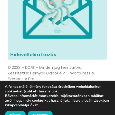
Hírlevélfeliratkozás
© 2023 – KORE – Minden jog fenntartva
Készítette: Hernyák Gábor e.v. – WordPress &
Elementor Pro
A felhasználói élmény fokozása érdekében weboldalunkon
cookie-kat (sütiket) használunk.
Bővebb információt Adatkezelési tájékoztatónkban találhat
Adatvédelmi tájékoztató
arról, hogy mely cookie-kat használjuk, illetve a
beállításokban
kikapcsolhatja őket.
ESG és Társadalmi Hatásstratégia 2026-2028
Elfogad
Elutasítom