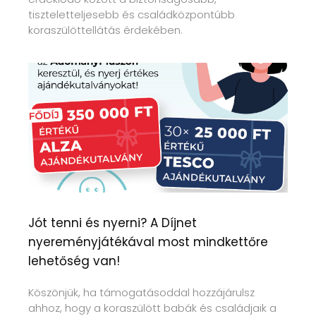
tiszteletteljesebb és családközpontúbb
koraszülöttellátás érdekében.
Jót tenni és nyerni? A Díjnet
nyereményjátékával most mindkettőre
lehetőség van!
Köszönjük, ha támogatásoddal hozzájárulsz
ahhoz, hogy a koraszülött babák és családjaik a