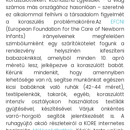
Koraszülöttekért Közhasznú Egyesület – a világ
számos más országához hasonlóan – szeretné
ez alkalommal felhívni a társadalom figyelmét
a koraszülés problémakörére.Az
EFCNI
(European Foundation for the Care of Newborn
Infants) irányelveinek megfelelően
szimbólumként egy szárítókötelet fogunk a
rendezvény helyszínén kifeszíteni
babazoknikkal, amelyből minden 10. apró
méretű lesz, jelképezve a koraszülött babát.
Kérünk mindenkit, hogy amennyiben
lehetősége van rá, segítse munkánkat egészen
kicsi babáknak való ruhák (42-44 méret),
textilpelenkák, takarók, egyéb, koraszülött
intenzív osztályokon használatos textíliák
gyűjtésével, készítésével. Várjuk önkéntes
varró-horgoló segítők jelentkezését is. A
ruhagyűjtő akció részleteiről a KORE internetes