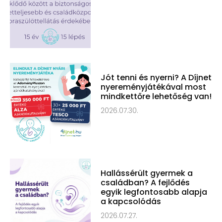
Jót tenni és nyerni? A Díjnet
nyereményjátékával most
mindkettőre lehetőség van!
2026.07.30.
Hallássérült gyermek a
családban? A fejlődés
egyik legfontosabb alapja
a kapcsolódás
2026.07.27.