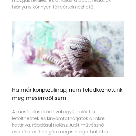
mozgássérülés, és a hallásra adott reakciók
hiánya is könnyen félreértelmezhető.
Ha már koripszülinap, nem feledkezhetünk
meg mesénkről sem
A mesét illusztrációval együtt eléritek,
letölthetitek és kinyomtathatjátok a linkre
kattinva, ráadásul Halász Judit művésznő
csodálatos hangján meg is hallgathatjátok.