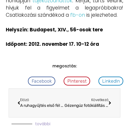
honlapján
tájékozódhattok
. Kérjük, tarts velünk,
hívjuk fel a figyelmet a legapróbbakra!
Csatlakozási szándékod a
fb-on
is jelezheted.
Helyszín: Budapest, XIV., 56-osok tere
Időpont: 2012. november 17. 10-12 óra
megosztás:
Facebook
Pinterest
LinkedIn
Előző
Következő
A ruhagyűjtés első fél évéről
Gézengúz fotókiállítás a WestEndben
további