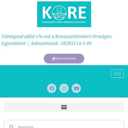
Támogasd adód 1%-val a Koraszülöttekért Országos
Egyesületet | Adószámunk: 18283114-1-06
Adományozás