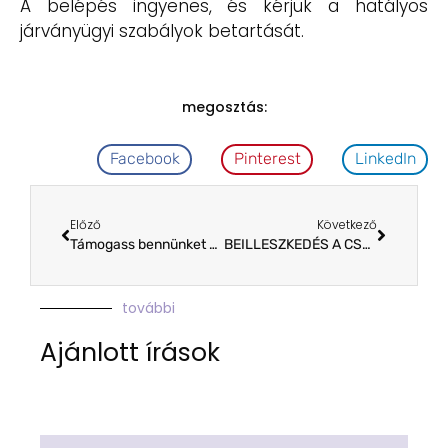
A belépés ingyenes, és kérjük a hatályos
járványügyi szabályok betartását.
megosztás:
Facebook
Pinterest
LinkedIn
Előző
Következő
Támogass bennünket adód 1%-ával
BEILLESZKEDÉS A CSALÁDBA – A PICI BABA ELHAGYJA A PIC-ET
további
Ajánlott írások