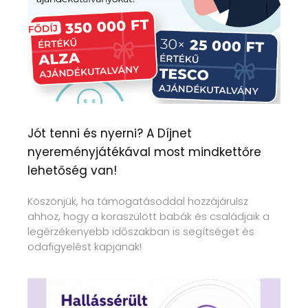
Jót tenni és nyerni? A Díjnet
nyereményjátékával most mindkettőre
lehetőség van!
Köszönjük, ha támogatásoddal hozzájárulsz
ahhoz, hogy a koraszülött babák és családjaik a
legérzékenyebb időszakban is segítséget és
odafigyelést kapjanak!