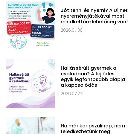
Jót tenni és nyerni? A Díjnet
nyereményjátékával most
mindkettőre lehetőség van!
2026.07.30.
Hallássérült gyermek a
családban? A fejlődés
egyik legfontosabb alapja
a kapcsolódás
2026.07.27.
Ha már koripszülinap, nem
feledkezhetünk meg