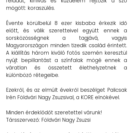
feladat, kihívás és küzdelem rejtőzik a szó
mögött: koraszülés.
Évente körülbelül 8 ezer kisbaba érkezik idő
előtt, és válik szeretteivel együtt ennek a
sorsközösségnek a tagjává, vagyis
Magyarországon minden tizedik család érintett.
A kiállítás három kiváló fotós szemén keresztül
nyújt bepillantást a színfalak mögé ennek a
váratlan és összetett élethelyzetnek a
különböző rétegeibe.
Ezekről, és az elmúlt évekről beszélget Palicsak
Irén Földvári Nagy Zsuzsival, a KORE elnökével.
Minden érdeklődőt szeretettel várunk!
Társszervező: Földvári Nagy Zsuzsi