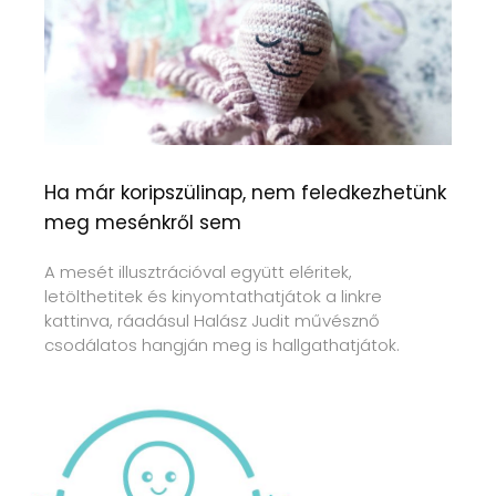
Ha már koripszülinap, nem feledkezhetünk
meg mesénkről sem
A mesét illusztrációval együtt eléritek,
letölthetitek és kinyomtathatjátok a linkre
kattinva, ráadásul Halász Judit művésznő
csodálatos hangján meg is hallgathatjátok.