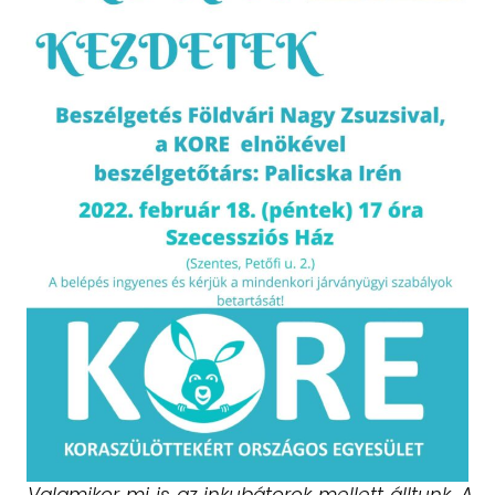
„
Valamikor mi is az inkubátorok mellett álltunk. A