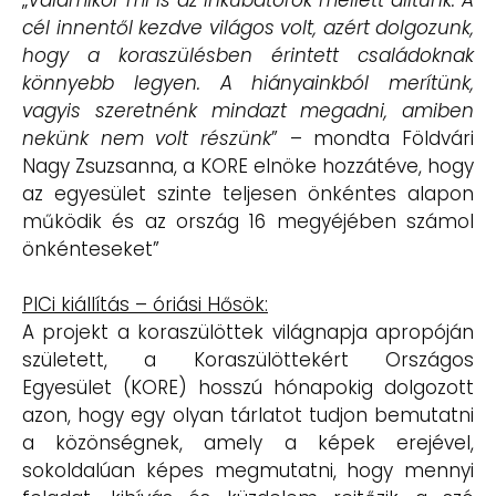
cél innentől kezdve világos volt, azért dolgozunk,
hogy a koraszülésben érintett családoknak
könnyebb legyen. A hiányainkból merítünk,
vagyis szeretnénk mindazt megadni, amiben
nekünk nem volt részünk
” – mondta Földvári
Nagy Zsuzsanna, a KORE elnöke hozzátéve, hogy
az egyesület szinte teljesen önkéntes alapon
működik és az ország 16 megyéjében számol
önkénteseket”
PICi kiállítás – óriási Hősök:
A projekt a koraszülöttek világnapja apropóján
született, a Koraszülöttekért Országos
Egyesület (KORE) hosszú hónapokig dolgozott
azon, hogy egy olyan tárlatot tudjon bemutatni
a közönségnek, amely a képek erejével,
sokoldalúan képes megmutatni, hogy mennyi