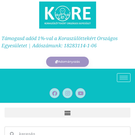
Támogasd adód 1%-val a Koraszülöttekért Országos
Egyesületet | Adószámunk: 18283114-1-06
Adományozás