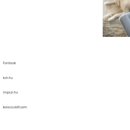
Források:
ksh.hu
mipszi.hu
koraszulott.com