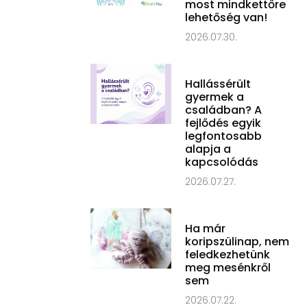
most mindkettőre
lehetőség van!
2026.07.30.
Hallássérült
gyermek a
családban? A
fejlődés egyik
legfontosabb
alapja a
kapcsolódás
2026.07.27.
Ha már
koripszülinap, nem
feledkezhetünk
meg mesénkről
sem
2026.07.22.