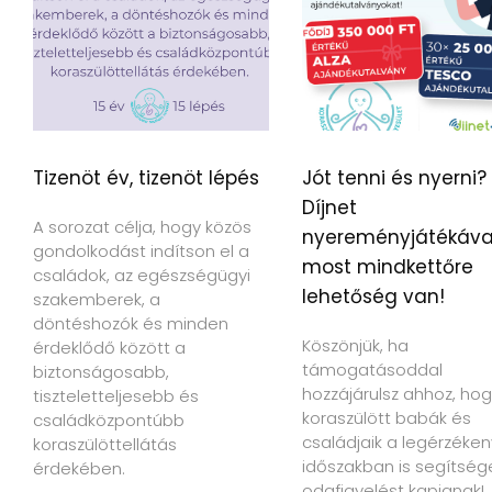
Tizenöt év, tizenöt lépés
Jót tenni és nyerni?
Díjnet
A sorozat célja, hogy közös
nyereményjátékáva
gondolkodást indítson el a
most mindkettőre
családok, az egészségügyi
lehetőség van!
szakemberek, a
döntéshozók és minden
Köszönjük, ha
érdeklődő között a
támogatásoddal
biztonságosabb,
hozzájárulsz ahhoz, hog
tiszteletteljesebb és
koraszülött babák és
családközpontúbb
családjaik a legérzéke
koraszülöttellátás
időszakban is segítség
érdekében.
odafigyelést kapjanak!