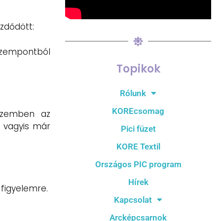
ezdődött:
 szempontból
Topikok
Rólunk
KOREcsomag
(szemben az
, vagyis már
Pici füzet
KORE Textil
Országos PIC program
Hírek
 figyelemre.
Kapcsolat
Arcképcsarnok