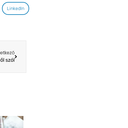
LinkedIn
etkező
l szól