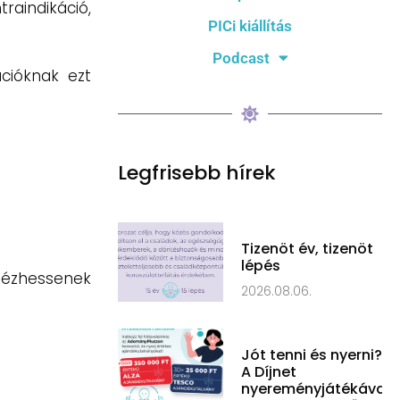
raindikáció,
PICi kiállítás
Podcast
cióknak ezt
Legfrisebb hírek
Tizenöt év, tizenöt
lépés
 nézhessenek
2026.08.06.
Jót tenni és nyerni?
A Díjnet
nyereményjátékával