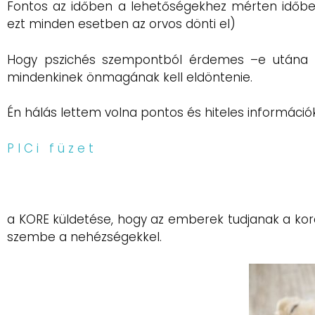
Fontos az időben a lehetőségekhez mérten időben
ezt minden esetben az orvos dönti el)
Hogy pszichés szempontból érdemes –e utána ol
mindenkinek önmagának kell eldöntenie.
Én hálás lettem volna pontos és hiteles információk
P I C i f ü z e t
a KORE küldetése, hogy az emberek tudjanak a kora
szembe a nehézségekkel.