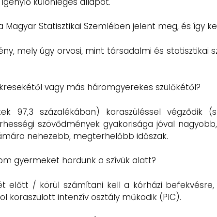
igénylő különleges állapot.
, a Magyar Statisztikai Szemlében jelent meg, és így k
y, mely úgy orvosi, mint társadalmi és statisztikai
ikresekétől vagy más háromgyerekes szülőkétől?
tek 97,3 százalékában) koraszüléssel végződik 
terhességi szövődmények gyakorisága jóval nagyobb
számára nehezebb, megterhelőbb időszak.
rom gyermeket hordunk a szívük alatt?
 előtt / körül számítani kell a kórházi befekvésre,
 koraszülött intenzív osztály működik (PIC).