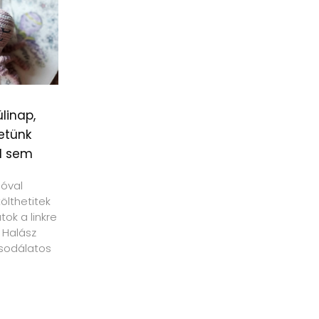
linap,
etünk
l sem
ióval
tölthetitek
ok a linkre
 Halász
sodálatos