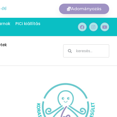
1-06
Adományozás
arnok
PICi kiállítás
etek