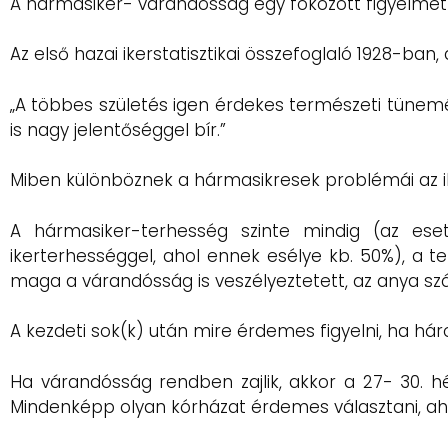
A hármasiker- várandósság egy fokozott figyelmet 
Az első hazai ikerstatisztikai összefoglaló 1928-ban
„A többes születés igen érdekes természeti tünemén
is nagy jelentőséggel bír.”
Miben különböznek a hármasikresek problémái az 
A hármasiker-terhesség szinte mindig (az ese
ikerterhességgel, ahol ennek esélye kb. 50%), a 
maga a várandósság is veszélyeztetett, az anya 
A kezdeti sok(k) után mire érdemes figyelni, ha há
Ha várandósság rendben zajlik, akkor a 27- 30. hét
Mindenképp olyan kórházat érdemes választani, ahol