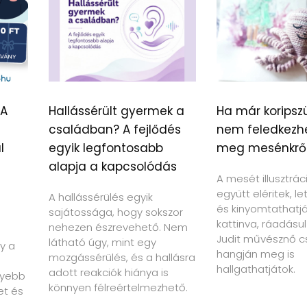
 A
Hallássérült gyermek a
Ha már koripszü
családban? A fejlődés
nem feledkezh
l
egyik legfontosabb
meg mesénkrő
alapja a kapcsolódás
A mesét illusztrác
együtt eléritek, le
A hallássérülés egyik
és kinyomtathatját
sajátossága, hogy sokszor
kattinva, ráadásul
nehezen észrevehető. Nem
Judit művésznő c
látható úgy, mint egy
y a
hangján meg is
mozgássérülés, és a hallásra
hallgathatjátok.
adott reakciók hiánya is
nyebb
könnyen félreértelmezhető.
et és