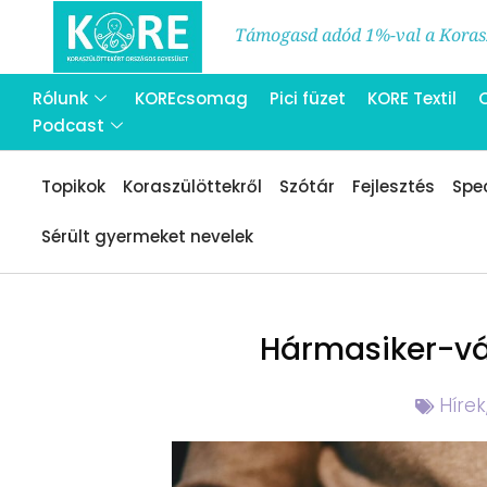
Támogasd adód 1%-val a Korasz
Rólunk
KOREcsomag
Pici füzet
KORE Textil
Podcast
Topikok
Koraszülöttekről
Szótár
Fejlesztés
Spec
Sérült gyermeket nevelek
Hármasiker-vá
Hírek