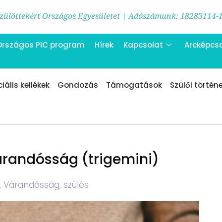
ülöttekért Országos Egyesületet | Adószámunk: 18283114-
Országos PIC program
Hírek
Kapcsolat
Arcképcs
iális kellékek
Gondozás
Támogatások
Szülői történ
randósság (trigemini)
,
Várandósság, szülés