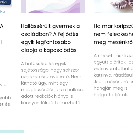
 A
Hallássérült gyermek a
Ha már koripszü
családban? A fejlődés
nem feledkezh
l
egyik legfontosabb
meg mesénkrő
alapja a kapcsolódás
A mesét illusztrác
együtt eléritek, le
A hallássérülés egyik
és kinyomtathatját
sajátossága, hogy sokszor
kattinva, ráadásul
nehezen észrevehető. Nem
Judit művésznő c
látható úgy, mint egy
y a
hangján meg is
mozgássérülés, és a hallásra
hallgathatjátok.
adott reakciók hiánya is
nyebb
könnyen félreértelmezhető.
et és