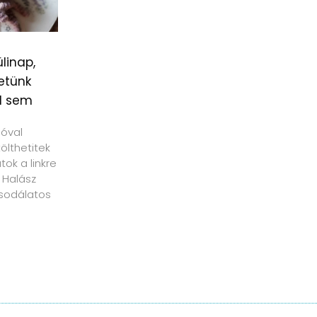
linap,
etünk
l sem
ióval
tölthetitek
ok a linkre
 Halász
sodálatos