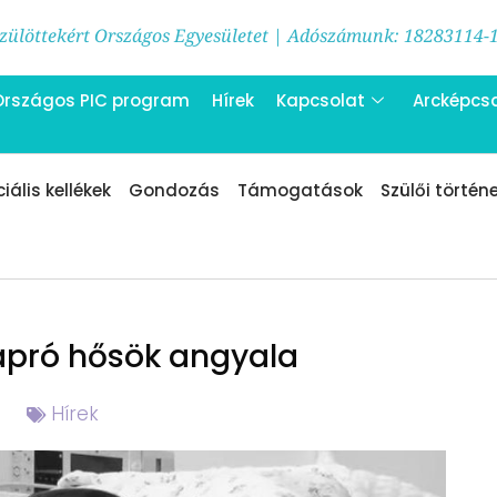
ülöttekért Országos Egyesületet | Adószámunk: 18283114-
Országos PIC program
Hírek
Kapcsolat
Arcképcs
iális kellékek
Gondozás
Támogatások
Szülői történ
apró hősök angyala
Hírek