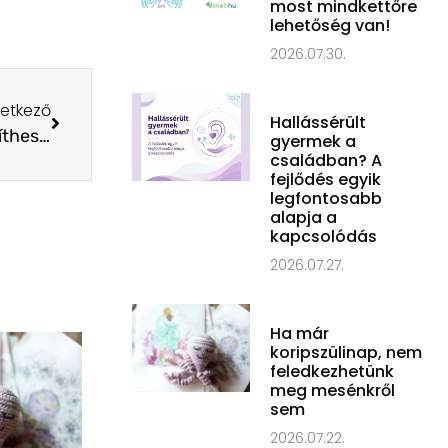
most mindkettőre
lehetőség van!
2026.07.30.
etkező
Hallássérült
1% – ne hagyd elveszni a lehetőséget, hogy segíthess…
gyermek a
családban? A
fejlődés egyik
legfontosabb
alapja a
kapcsolódás
2026.07.27.
Ha már
koripszülinap, nem
feledkezhetünk
meg mesénkről
sem
2026.07.22.