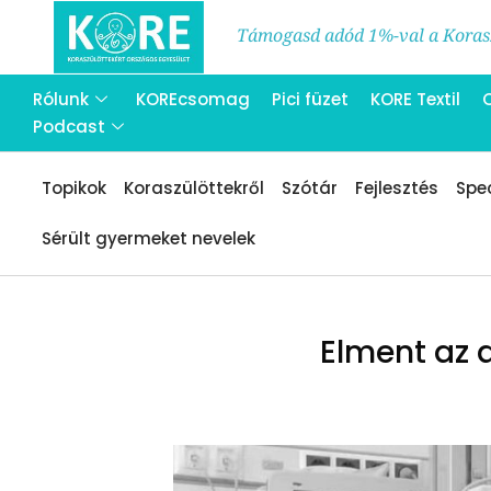
Támogasd adód 1%-val a Korasz
Rólunk
KOREcsomag
Pici füzet
KORE Textil
Podcast
Topikok
Koraszülöttekről
Szótár
Fejlesztés
Spec
Sérült gyermeket nevelek
Elment az 