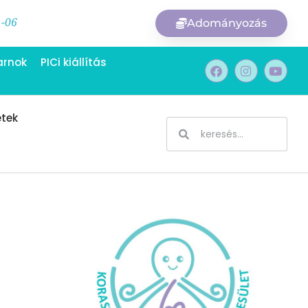
1-06
Adományozás
arnok
PICi kiállítás
etek