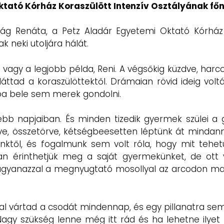
ktató Kórház Koraszülött Intenzív Osztályának fő
rág Renáta, a Petz Aladár Egyetemi Oktató Kórház 
k neki utoljára hálát.
e vagy a legjobb példa, Reni. A végsőkig küzdve, harc
ttad a koraszülöttektől. Drámaian rövid ideig voltál
ába bele sem merek gondolni.
b napjaiban. És minden tizedik gyermek szülei a g
gve, összetörve, kétségbeesetten léptünk át mindan
tünktől, és fogalmunk sem volt róla, hogy mit tehe
an érinthetjük meg a saját gyermekünket, de ott v
, ugyanazzal a megnyugtató mosollyal az arcodon ma
ggal vártad a csodát mindennap, és egy pillanatra se
Nagy szükség lenne még itt rád és ha lehetne ilyet t