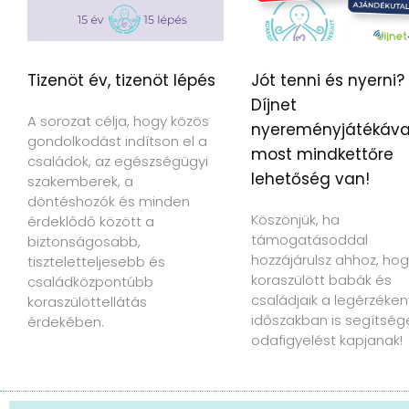
Tizenöt év, tizenöt lépés
Jót tenni és nyerni?
Díjnet
A sorozat célja, hogy közös
nyereményjátékáva
gondolkodást indítson el a
most mindkettőre
családok, az egészségügyi
lehetőség van!
szakemberek, a
döntéshozók és minden
Köszönjük, ha
érdeklődő között a
támogatásoddal
biztonságosabb,
hozzájárulsz ahhoz, hog
tiszteletteljesebb és
koraszülött babák és
családközpontúbb
családjaik a legérzéke
koraszülöttellátás
időszakban is segítség
érdekében.
odafigyelést kapjanak!