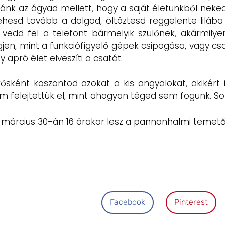
ánk az ágyad mellett, hogy a saját életünkből neke
hesd tovább a dolgod, öltöztesd reggelente lilába
vedd fel a telefont bármelyik szülőnek, akármilye
en, mint a funkciófigyelő gépek csipogása, vagy csak
 apró élet elveszíti a csatát.
ként köszöntöd azokat a kis angyalokat, akikért i
em felejtettük el, mint ahogyan téged sem fogunk. So
e március 30-án 16 órakor lesz a pannonhalmi temet
Facebook
Pinterest