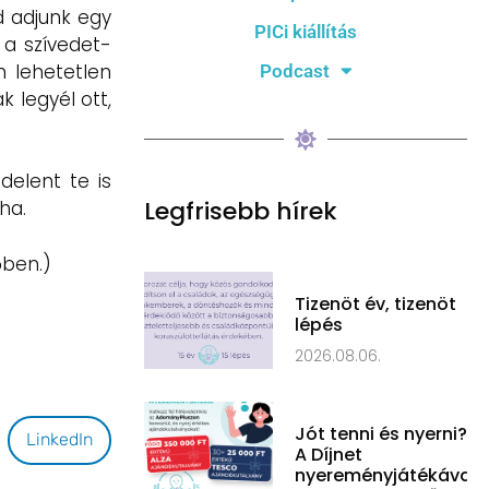
d adjunk egy
PICi kiállítás
 a szívedet-
n lehetetlen
Podcast
 legyél ott,
delent te is
Legfrisebb hírek
ha.
őben.)
Tizenöt év, tizenöt
lépés
2026.08.06.
Jót tenni és nyerni?
LinkedIn
A Díjnet
nyereményjátékával