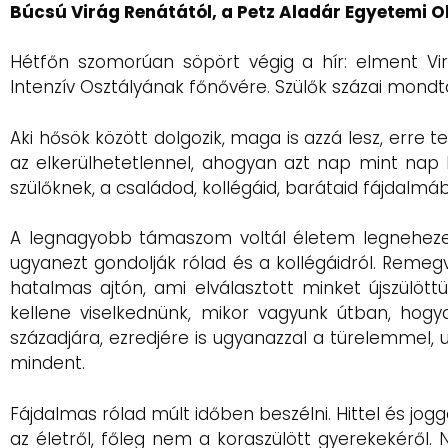
Búcsú Virág Renátától, a Petz Aladár Egyetemi O
Hétfőn szomorúan söpört végig a hír: elment Vi
Intenzív Osztályának főnővére. Szülők százai mondta
Aki hősök között dolgozik, maga is azzá lesz, erre t
az elkerülhetetlennel, ahogyan azt nap mint nap lá
szülőknek, a családod, kollégáid, barátaid fájdalm
A legnagyobb támaszom voltál életem legnehezeb
ugyanezt gondolják rólad és a kollégáidról. Reme
hatalmas ajtón, ami elválasztott minket újszülöt
kellene viselkednünk, mikor vagyunk útban, hogy
századjára, ezredjére is ugyanazzal a türelemmel
mindent.
Fájdalmas rólad múlt időben beszélni. Hittel és jo
az életről, főleg nem a koraszülött gyerekekéről. 