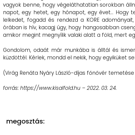
vagyok benne, hogy végeláthatatlan sorokban álln
napot, egy hetet, egy hónapot, egy évet… Hogy te
lelkedet, fogadd és rendezd a KORE adományait, 
órában is hív, kacagj úgy, hogy hangosabban csengj
amikor megint megnyílik valaki alatt a föld, mert egy
Gondolom, odaát már munkába is álltál és ismerős
küzdöttél. Kérlek, mondd el nekik, hogy egyiküket s
(Virág Renáta Nyáry László-díjas főnővér temetés
forrás: https://www.kisalfold.hu – 2022. 03. 24.
megosztás: