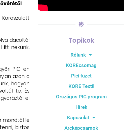
nővérétől
Koraszülött
Topikok
olva dacoltál
 itt nekünk,
Rólunk
KOREcsomag
yőri PIC-en
Pici füzet
nyian azon a
tünk, hogyan
KORE Textil
oltál te. És
Országos PIC program
gyaráztál el
Hírek
Kapcsolat
m mondtál le
enni, biztos
Arcképcsarnok