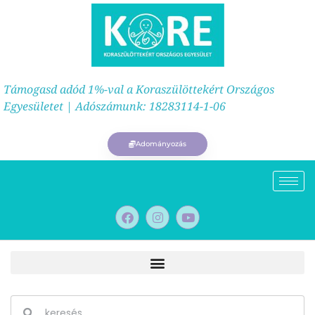
Támogasd adód 1%-val a Koraszülöttekért Országos
Egyesületet | Adószámunk: 18283114-1-06
Adományozás