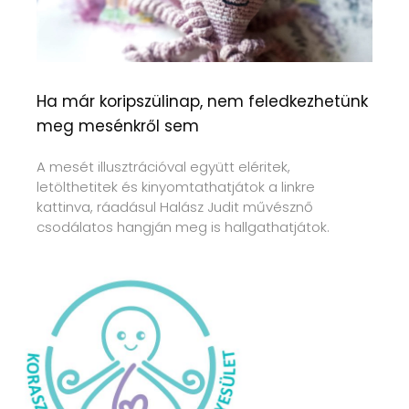
Ha már koripszülinap, nem feledkezhetünk
meg mesénkről sem
A mesét illusztrációval együtt eléritek,
letölthetitek és kinyomtathatjátok a linkre
kattinva, ráadásul Halász Judit művésznő
csodálatos hangján meg is hallgathatjátok.