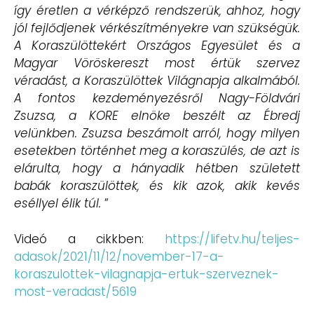
így éretlen a vérképző rendszerük, ahhoz, hogy
jól fejlődjenek vérkészítményekre van szükségük.
A Koraszülöttekért Országos Egyesület és a
Magyar Vöröskereszt most értük szervez
véradást, a Koraszülöttek Világnapja alkalmából.
A fontos kezdeményezésről Nagy-Földvári
Zsuzsa, a KORE elnöke beszélt az Ébredj
velünkben. Zsuzsa beszámolt arról, hogy milyen
esetekben történhet meg a koraszülés, de azt is
elárulta, hogy a hányadik hétben született
babák koraszülöttek, és kik azok, akik kevés
eséllyel élik túl.
”
Videó a cikkben:
https://lifetv.hu/teljes-
adasok/2021/11/12/november-17-a-
koraszulottek-vilagnapja-ertuk-szerveznek-
most-veradast/5619