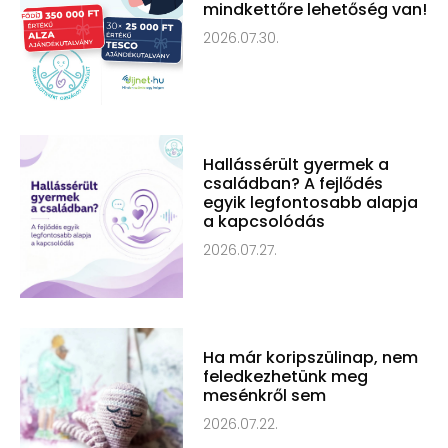
mindkettőre lehetőség van!
2026.07.30.
Hallássérült gyermek a
családban? A fejlődés
egyik legfontosabb alapja
a kapcsolódás
2026.07.27.
Ha már koripszülinap, nem
feledkezhetünk meg
mesénkről sem
2026.07.22.