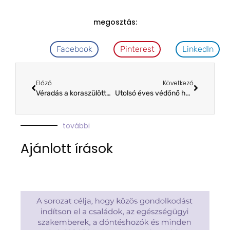
megosztás:
Facebook
Pinterest
LinkedIn
Előző
Következő
Véradás a koraszülöttek világnapja alkalmából
Utolsó éves védőnő hallgatóknak tartott előadást a koraszülésről Földvári Nagy Zsuzsanna
további
Ajánlott írások