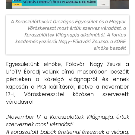
A Koraszülöttekért Országos Egyesület és a Magyar
Vöröskereszt most értük szervez véradást, a
Koraszülöttek Világnapja alkalmából. A fontos
kezdeményezésről Nagy-Földvári Zsuzsa, a KORE
elnöke beszélt
Egyesületünk elnöke, Földvári Nagy Zsuzsi a
LifeTV Ébredj velünk című műsorában beszélt
pénteken a közelgő világnapról és ennek
kapcsán a PICi kiállításról, illetve a november
17-i, Vöröskereszttel közösen szervezett
véradásról
„
November 17. a Koraszülöttek Világnapja: értük
szerveznek most véradást!
A koraszülött babák éretlenül érkeznek a világra,