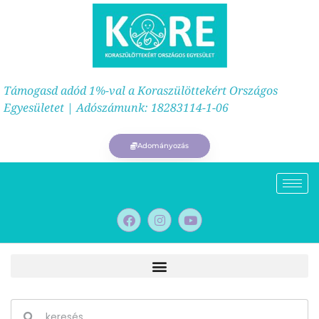
Támogasd adód 1%-val a Koraszülöttekért Országos
Egyesületet | Adószámunk: 18283114-1-06
Adományozás