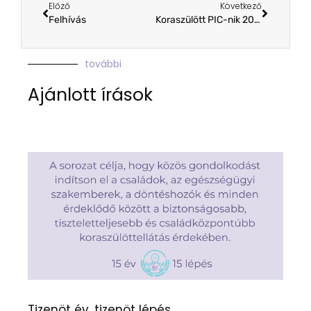
Előző
Következő
Felhívás
Koraszülött PIC-nik 2012. június 16.
további
Ajánlott írások
Tizenöt év, tizenöt lépés