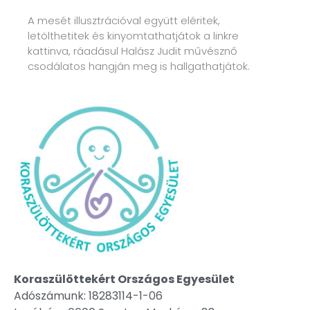
A mesét illusztrációval együtt eléritek,
letölthetitek és kinyomtathatjátok a linkre
kattinva, ráadásul Halász Judit művésznő
csodálatos hangján meg is hallgathatjátok.
Koraszülöttekért Országos Egyesület
Adószámunk: 18283114-1-06