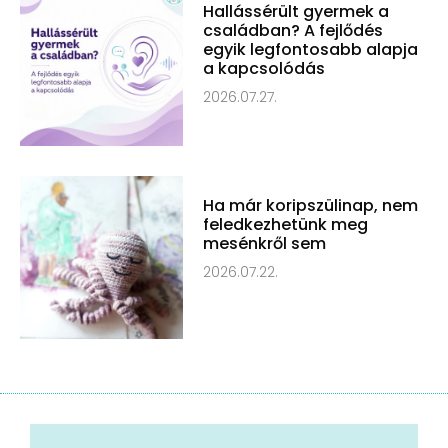
Hallássérült gyermek a
családban? A fejlődés
egyik legfontosabb alapja
a kapcsolódás
2026.07.27.
Ha már koripszülinap, nem
feledkezhetünk meg
mesénkről sem
2026.07.22.