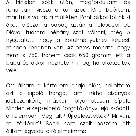
A hirtelen sokk után, megfordultam és
rohantam vissza a kórházba. Mire beértem,
már túl is voltak a műtéten. Pont akkor tolták ki
őket, először a babát, aztán a feleségemet.
Diával tudtam néhány szót váltani, még ő
nyugtatott, hogy a körülményekhez képest
minden rendben van. Az orvos mondta, hogy
nem is 750, hanem csak 650 gramm lett a
baba és akkor nézhetem meg, ha elkészültek
vele.
Ott álltam a kórterem ajtaja előtt, hallottam
azt a sípoló hangot, ami néha bizonyos
időközönként, máskor folyamatosan sípolt.
Minden elképzelhető forgatókönyv lejátszódott
a fejemben. Meghalt? Újraélesztették? Mi van,
mi történik?! Senki nem szólt hozzám, ott
álltam egyedül a félelmeimmel.