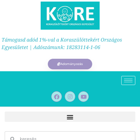
Támogasd adód 1%-val a Koraszülöttekért Országos
Egyesületet | Adószámunk: 18283114-1-06
Adományozás