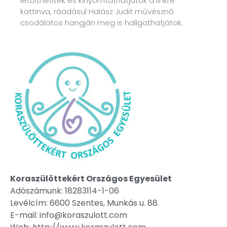
letölthetitek és kinyomtathatjátok a linkre
kattinva, ráadásul Halász Judit művésznő
csodálatos hangján meg is hallgathatjátok.
Koraszülöttekért Országos Egyesület
Adószámunk: 18283114-1-06
Levélcím: 6600 Szentes, Munkás u. 88.
E-mail: info@koraszulott.com