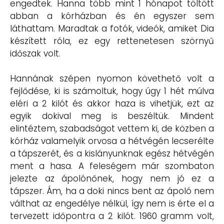
engedtek. Hanna több mint 1 hónapot töltött
abban a kórházban és én egyszer sem
láthattam. Maradtak a fotók, videók, amiket Dia
készített róla, ez egy rettenetesen szörnyű
időszak volt.
Hannának szépen nyomon követhető volt a
fejlődése, ki is számoltuk, hogy úgy 1 hét múlva
eléri a 2 kilót és akkor haza is vihetjük, ezt az
egyik dokival meg is beszéltük. Mindent
elintéztem, szabadságot vettem ki, de közben a
kórház valamelyik orvosa a hétvégén lecserélte
a tápszerét, és a kislányunknak egész hétvégén
ment a hasa. A feleségem már szombaton
jelezte az ápolónőnek, hogy nem jó ez a
tápszer. Ám, ha a doki nincs bent az ápoló nem
válthat az engedélye nélkül, így nem is érte el a
tervezett időpontra a 2 kilót. 1960 gramm volt,