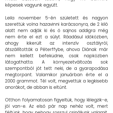
képesek vagyunk együtt.
Leila november 5-én született és nagyon
szerettük volna hazavinni karácsonyra, de 2 kiló
alatt nem adják ki és ő sajnos addigra még
nem érte el ezt a súlyt. Ráadásul időközben,
ahogy kikerült az intenzív osztályról,
átszállították a Péterffybe, ahova Diának már
nem kellett befeküdnie, csak napközben
látogathatta. A környezetváltozás sok
szempontból jót tett neki, de a gyarapodása
megtorpant. Valamikor januárban érte el a
2000 grammot. Tél volt, megvettük a legkisebb
anorákot, de abban is eltűnt.
Otthon folyamatosan figyeltük, hogy lélegzik-e,
jól van-e. Az első pár nap nehéz volt, mert
féltünk, hogy nehogy rosszul csináljunk valamit.