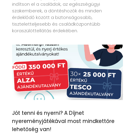
indítson el a családok, az egészségügyi
szakemberek, a döntéshozók és minden
érdeklődő között a biztonságosabb,
tiszteletteljesebb és családközpontúbb
koraszülöttellátás érdekében.
Jót tenni és nyerni? A Díjnet
nyereményjátékával most mindkettőre
lehetőség van!