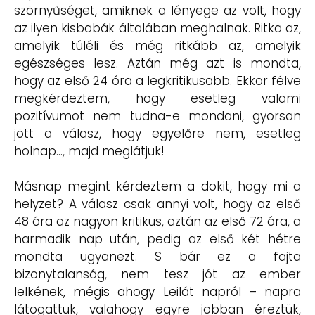
szörnyűséget, amiknek a lényege az volt, hogy
az ilyen kisbabák általában meghalnak. Ritka az,
amelyik túléli és még ritkább az, amelyik
egészséges lesz. Aztán még azt is mondta,
hogy az első 24 óra a legkritikusabb. Ekkor félve
megkérdeztem, hogy esetleg valami
pozitívumot nem tudna-e mondani, gyorsan
jött a válasz, hogy egyelőre nem, esetleg
holnap…, majd meglátjuk!
Másnap megint kérdeztem a dokit, hogy mi a
helyzet? A válasz csak annyi volt, hogy az első
48 óra az nagyon kritikus, aztán az első 72 óra, a
harmadik nap után, pedig az első két hétre
mondta ugyanezt. S bár ez a fajta
bizonytalanság, nem tesz jót az ember
lelkének, mégis ahogy Leilát napról – napra
látogattuk, valahogy egyre jobban éreztük,