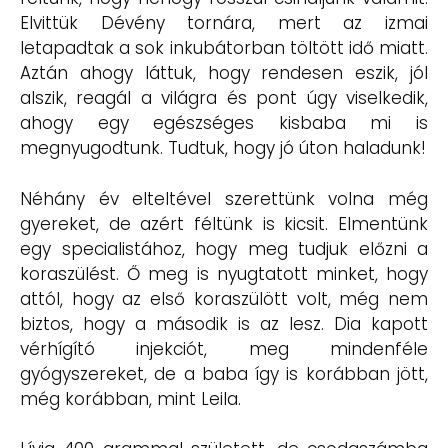
Elvittük Dévény tornára, mert az izmai
letapadtak a sok inkubátorban töltött idő miatt.
Aztán ahogy láttuk, hogy rendesen eszik, jól
alszik, reagál a világra és pont úgy viselkedik,
ahogy egy egészséges kisbaba mi is
megnyugodtunk. Tudtuk, hogy jó úton haladunk!
Néhány év elteltével szerettünk volna még
gyereket, de azért féltünk is kicsit. Elmentünk
egy specialistához, hogy meg tudjuk előzni a
koraszülést. Ő meg is nyugtatott minket, hogy
attól, hogy az első koraszülött volt, még nem
biztos, hogy a második is az lesz. Dia kapott
vérhígító injekciót, meg mindenféle
gyógyszereket, de a baba így is korábban jött,
még korábban, mint Leila.