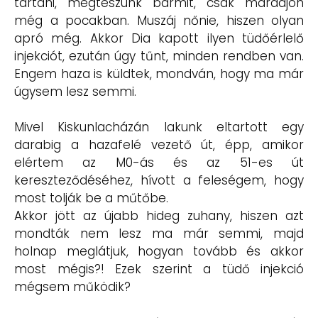
tartani, megteszünk bármit, csak maradjon
még a pocakban. Muszáj nőnie, hiszen olyan
apró még. Akkor Dia kapott ilyen tüdőérlelő
injekciót, ezután úgy tűnt, minden rendben van.
Engem haza is küldtek, mondván, hogy ma már
úgysem lesz semmi.
Mivel Kiskunlacházán lakunk eltartott egy
darabig a hazafelé vezető út, épp, amikor
elértem az M0-ás és az 51-es út
kereszteződéséhez, hívott a feleségem, hogy
most tolják be a műtőbe.
Akkor jött az újabb hideg zuhany, hiszen azt
mondták nem lesz ma már semmi, majd
holnap meglátjuk, hogyan tovább és akkor
most mégis?! Ezek szerint a tüdő injekció
mégsem működik?