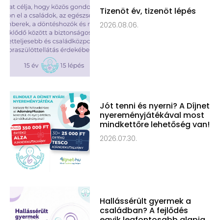
Tizenöt év, tizenöt lépés
2026.08.06.
Jót tenni és nyerni? A Díjnet
nyereményjátékával most
mindkettőre lehetőség van!
2026.07.30.
Hallássérült gyermek a
családban? A fejlődés
egyik legfontosabb alapja