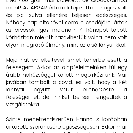
Lívia 400 grammal született, de csodaszámba
ment! Az APGAR értéke kifejezetten magas volt
és pici súlya ellenére teljesen egészséges.
Néhány nap elteltével sorra a csodájára jártak
az orvosok. Igaz majdnem 4 hónapot töltött
kórházban mielőtt hazavihettük volna, nem volt
olyan megrázó élmény, mint az első lányunkkal.
Majd hat év elteltével ismét teherbe esett a
feleségem. Akkor az alapfélelmeinken túl egy
újabb nehézséggel kellett megbirkóznunk. Már
javában tombolt a covid, és volt, hogy a két
lánnyal együtt vittük ellenőrzésre a
feleségemet, de minket be sem engedtek a
vizsgálatokra.
Szinte menetrendszerűen Hanna is korábban
érkezett, szerencsére egészségesen. Ekkor már