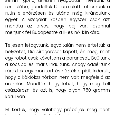
semmi gond, teljesen nyugodtan mentünk a
rendelőbe, gondoltuk fél óra alatt túl leszünk a
rutin ellenőrzésen és utána még kirándulunk
egyet. A vizsgálat közben egyszer csak azt
mondta az orvos, hogy baj van, azonnal
menjünk fel Budapestre a II-es női klinikára.
Teljesen lefagytunk, egyáltalán nem értettük a
helyzetet, Dia sírógörcsöt kapott, én meg, mint
egy robot csak követtem a parancsot. Beültünk
a kocsiba és máris indultunk. Ahogy odaértünk
ráraktak egy monitort és nézték a picit, kiderült,
hogy a köldökzsinórban nem volt megfelelő az
áramlás. Mondták, hogy lehet, hogy meg kell
császározni és azt is, hogy olyan 750 gramm
körül van.
Mi kértük, hogy valahogy próbálják meg bent