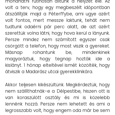
mondhatni rutinosan álltunk a helyzet elé. Az
volt a terv, hogy egy megbeszélt időpontban
átszállítják majd a Péterffybe, ami ugye azért
volt fontos, mert messze laktunk, tehát nem
tudtunk odaérni pár perc alatt, de azt azért
szerettük volna látni, hogy hova kerül a lányunk.
Persze mindez nem számított egyszer csak
csörgött a telefon, hogy most viszik a gyereket.
Másnap rohantunk be, mindenkinek
magyaráztuk, hogy tegnap hozták ide a
kislányt. 1 hónap elteltével ismét közölték, hogy
átviszik a Madarász utcai gyerekklinikára.
Akkor teljesen kikészültünk. Megkérdeztük, hogy
nem szállíthatnák-e a Délpestibe, hiszen ott is
van koraszülött osztály és mi is közelebb
lennénk hozzá. Persze nem lehetett és ami a
legrosszabb volt, hogy engem oda már be sem