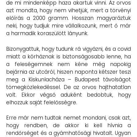
de mi mindenképp haza akartuk vinni. Az orvos
azt mondta, hogy nem vihetjük, mert a törvényi
előírás a 2000 gramm. Hosszan magyaráztuk
neki, hogy tudjuk mire vállalkozunk, mert ő már
a harmadik koraszülött lányunk.
Bizonygattuk, hogy tudunk rá vigyázni, és a covid
miatt a kórháznak is biztonságosabb lenne, ha
a feleségemnek nem kéne még napokig
bejárnia az utcáról, hiszen naponta kétszer teszi
meg a Kiskunlacháza – Budapest távolságot
tömegközlekedéssel. De az orvos hajthatatlan
volt. Ekkor végső aduként bedobtuk, hogy
elhozzuk saját felelősségre.
Erre már nem tudtak nemet mondani, csak azt,
hogy rendben, de akkor ki kell hívnia a
rendőrséget és a gyámhatósági hivatalt. Ugyan