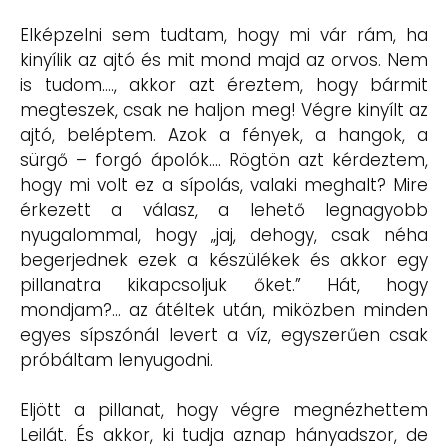
Elképzelni sem tudtam, hogy mi vár rám, ha
kinyílik az ajtó és mit mond majd az orvos. Nem
is tudom…., akkor azt éreztem, hogy bármit
megteszek, csak ne haljon meg! Végre kinyílt az
ajtó, beléptem. Azok a fények, a hangok, a
sürgő – forgó ápolók…. Rögtön azt kérdeztem,
hogy mi volt ez a sípolás, valaki meghalt? Mire
érkezett a válasz, a lehető legnagyobb
nyugalommal, hogy „jaj, dehogy, csak néha
begerjednek ezek a készülékek és akkor egy
pillanatra kikapcsoljuk őket.” Hát, hogy
mondjam?… az átéltek után, miközben minden
egyes sípszónál levert a víz, egyszerűen csak
próbáltam lenyugodni.
Eljött a pillanat, hogy végre megnézhettem
Leilát. És akkor, ki tudja aznap hányadszor, de