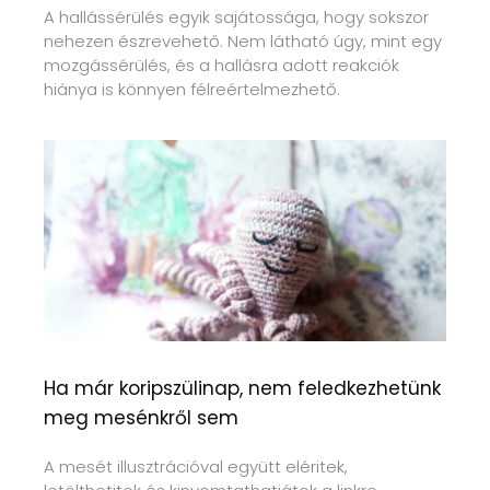
A hallássérülés egyik sajátossága, hogy sokszor
nehezen észrevehető. Nem látható úgy, mint egy
mozgássérülés, és a hallásra adott reakciók
hiánya is könnyen félreértelmezhető.
Ha már koripszülinap, nem feledkezhetünk
meg mesénkről sem
A mesét illusztrációval együtt eléritek,