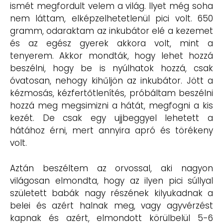
ismét megfordult velem a világ. Ilyet még soha
nem láttam, elképzelhetetlenül pici volt. 650
gramm, odaraktam az inkubátor elé a kezemet
és az egész gyerek akkora volt, mint a
tenyerem. Akkor mondták, hogy lehet hozzá
beszélni, hogy be is nyúlhatok hozzá, csak
óvatosan, nehogy kihűljön az inkubátor. Jött a
kézmosás, kézfertőtlenítés, próbáltam beszélni
hozzá meg megsimizni a hátát, megfogni a kis
kezét. De csak egy ujjbeggyel lehetett a
hátához érni, mert annyira apró és törékeny
volt.
Aztán beszéltem az orvossal, aki nagyon
világosan elmondta, hogy az ilyen pici súllyal
született babák nagy részének kilyukadnak a
belei és azért halnak meg, vagy agyvérzést
kapnak és azért, elmondott körülbelül 5-6