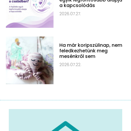
a kapcsolódás
2026.07.27.
Ha már koripszülinap, nem
feledkezhetünk meg
mesénkről sem
2026.07.22.