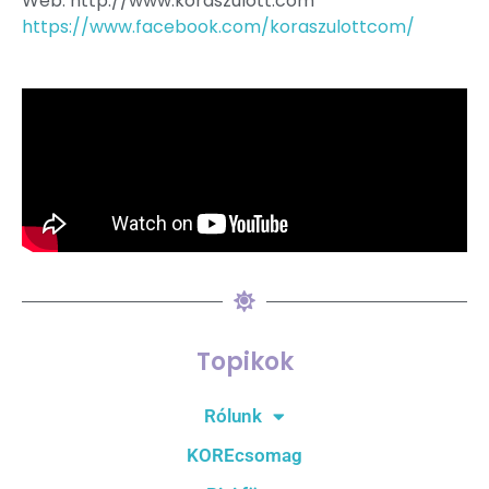
Web: http://www.koraszulott.com
https://www.facebook.com/koraszulottcom/
Topikok
Rólunk
KOREcsomag