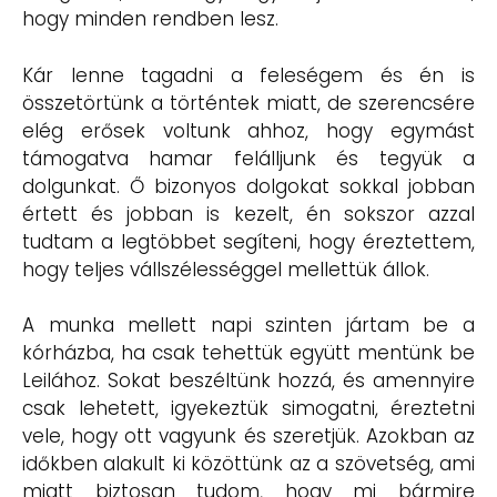
hogy minden rendben lesz.
Kár lenne tagadni a feleségem és én is
összetörtünk a történtek miatt, de szerencsére
elég erősek voltunk ahhoz, hogy egymást
támogatva hamar felálljunk és tegyük a
dolgunkat. Ő bizonyos dolgokat sokkal jobban
értett és jobban is kezelt, én sokszor azzal
tudtam a legtöbbet segíteni, hogy éreztettem,
hogy teljes vállszélességgel mellettük állok.
A munka mellett napi szinten jártam be a
kórházba, ha csak tehettük együtt mentünk be
Leilához. Sokat beszéltünk hozzá, és amennyire
csak lehetett, igyekeztük simogatni, éreztetni
vele, hogy ott vagyunk és szeretjük. Azokban az
időkben alakult ki közöttünk az a szövetség, ami
miatt biztosan tudom, hogy mi bármire