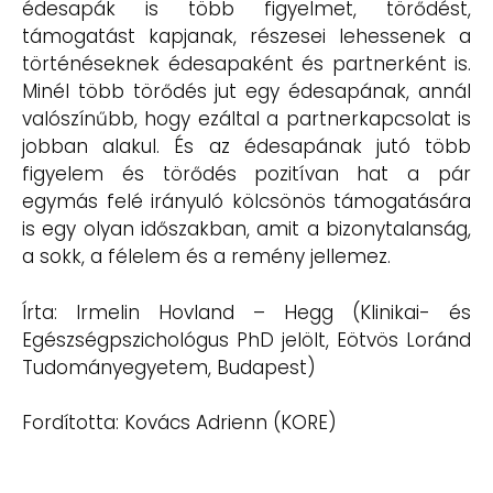
édesapák is több figyelmet, törődést,
támogatást kapjanak, részesei lehessenek a
történéseknek édesapaként és partnerként is.
Minél több törődés jut egy édesapának, annál
valószínűbb, hogy ezáltal a partnerkapcsolat is
jobban alakul. És az édesapának jutó több
figyelem és törődés pozitívan hat a pár
egymás felé irányuló kölcsönös támogatására
is egy olyan időszakban, amit a bizonytalanság,
a sokk, a félelem és a remény jellemez.
Írta: Irmelin Hovland – Hegg (Klinikai- és
Egészségpszichológus PhD jelölt, Eötvös Loránd
Tudományegyetem, Budapest)
Fordította: Kovács Adrienn (KORE)