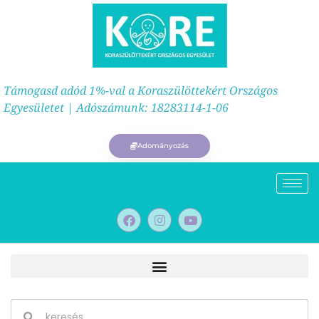
Támogasd adód 1%-val a Koraszülöttekért Országos
Egyesületet | Adószámunk: 18283114-1-06
Adományozás