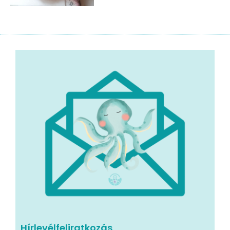
Hírlevélfeliratkozás