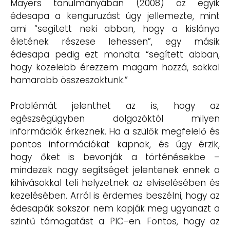
Mayers tanulmányában (2008) az egyik
édesapa a kenguruzást úgy jellemezte, mint
ami “segített neki abban, hogy a kislánya
életének részese lehessen”, egy másik
édesapa pedig ezt mondta: “segített abban,
hogy közelebb érezzem magam hozzá, sokkal
hamarabb összeszoktunk.”
Problémát jelenthet az is, hogy az
egészségügyben dolgozóktól milyen
információk érkeznek. Ha a szülők megfelelő és
pontos információkat kapnak, és úgy érzik,
hogy őket is bevonják a történésekbe –
mindezek nagy segítséget jelentenek ennek a
kihívásokkal teli helyzetnek az elviselésében és
kezelésében. Arról is érdemes beszélni, hogy az
édesapák sokszor nem kapják meg ugyanazt a
szintű támogatást a PIC-en. Fontos, hogy az