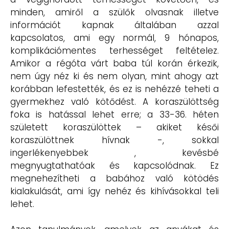
minden, amiről a szülők olvasnak illetve
információt kapnak általában azzal
kapcsolatos, ami egy normál, 9 hónapos,
komplikációmentes terhességet feltételez.
Amikor a régóta várt baba túl korán érkezik,
nem úgy néz ki és nem olyan, mint ahogy azt
korábban lefestették, és ez is nehézzé teheti a
gyermekhez való kötődést. A koraszülöttség
foka is hatással lehet erre; a 33-36. héten
született koraszülöttek – akiket késői
koraszülöttnek hívnak -, sokkal
ingerlékenyebbek , kevésbé
megnyugtathatóak és kapcsolódnak. Ez
megnehezítheti a babához való kötödés
kialakulását, ami így nehéz és kihívásokkal teli
lehet.