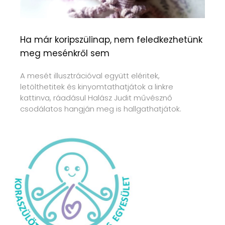
Ha már koripszülinap, nem feledkezhetünk
meg mesénkről sem
A mesét illusztrációval együtt eléritek,
letölthetitek és kinyomtathatjátok a linkre
kattinva, ráadásul Halász Judit művésznő
csodálatos hangján meg is hallgathatjátok.