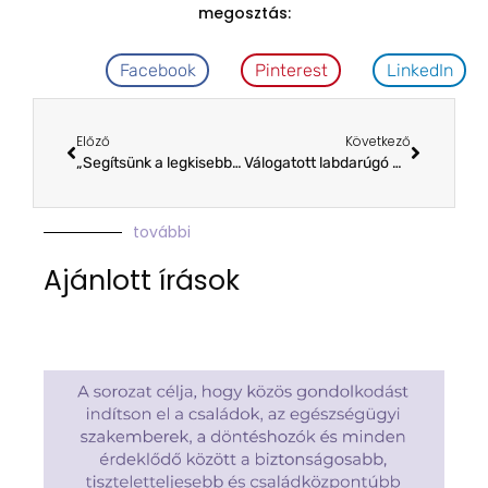
megosztás:
Facebook
Pinterest
LinkedIn
Előző
Következő
„Segítsünk a legkisebbeken” – Az ASTI a koraszülöttekért
Válogatott labdarúgó milliókat adományozott!
további
Ajánlott írások