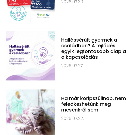
2026.07.30.
Hallássérült gyermek a
családban? A fejlődés
egyik legfontosabb alapja
a kapcsolódás
2026.07.27.
Ha már koripszülinap, nem
feledkezhetünk meg
mesénkről sem
2026.07.22.