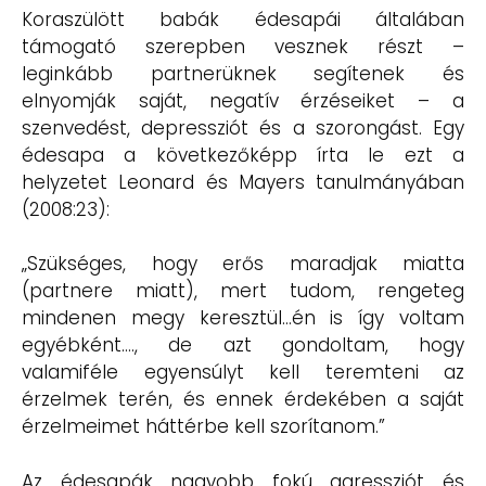
Koraszülött babák édesapái általában
támogató szerepben vesznek részt –
leginkább partnerüknek segítenek és
elnyomják saját, negatív érzéseiket – a
szenvedést, depressziót és a szorongást. Egy
édesapa a következőképp írta le ezt a
helyzetet Leonard és Mayers tanulmányában
(2008:23):
„Szükséges, hogy erős maradjak miatta
(partnere miatt), mert tudom, rengeteg
mindenen megy keresztül…én is így voltam
egyébként…., de azt gondoltam, hogy
valamiféle egyensúlyt kell teremteni az
érzelmek terén, és ennek érdekében a saját
érzelmeimet háttérbe kell szorítanom.”
Az édesapák nagyobb fokú agressziót és