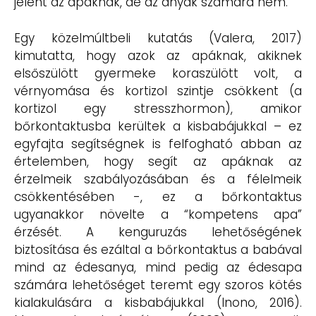
jelent az apáknak, de az anyák számára nem.
Egy közelmúltbeli kutatás (Valera, 2017)
kimutatta, hogy azok az apáknak, akiknek
elsőszülött gyermeke koraszülött volt, a
vérnyomása és kortizol szintje csökkent (a
kortizol egy stresszhormon), amikor
bőrkontaktusba kerültek a kisbabájukkal – ez
egyfajta segítségnek is felfogható abban az
értelemben, hogy segít az apáknak az
érzelmeik szabályozásában és a félelmeik
csökkentésében -, ez a bőrkontaktus
ugyanakkor növelte a “kompetens apa”
érzését. A kenguruzás lehetőségének
biztosítása és ezáltal a bőrkontaktus a babával
mind az édesanya, mind pedig az édesapa
számára lehetőséget teremt egy szoros kötés
kialakulására a kisbabájukkal (Inono, 2016).