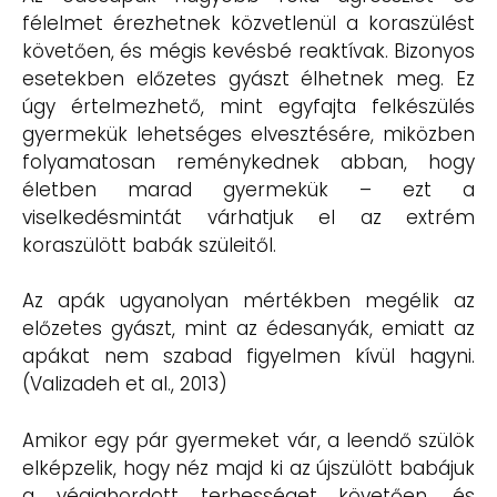
félelmet érezhetnek közvetlenül a koraszülést
követően, és mégis kevésbé reaktívak. Bizonyos
esetekben előzetes gyászt élhetnek meg. Ez
úgy értelmezhető, mint egyfajta felkészülés
gyermekük lehetséges elvesztésére, miközben
folyamatosan reménykednek abban, hogy
életben marad gyermekük – ezt a
viselkedésmintát várhatjuk el az extrém
koraszülött babák szüleitől.
Az apák ugyanolyan mértékben megélik az
előzetes gyászt, mint az édesanyák, emiatt az
apákat nem szabad figyelmen kívül hagyni.
(Valizadeh et al., 2013)
Amikor egy pár gyermeket vár, a leendő szülök
elképzelik, hogy néz majd ki az újszülött babájuk
a végighordott terhességet követően, és