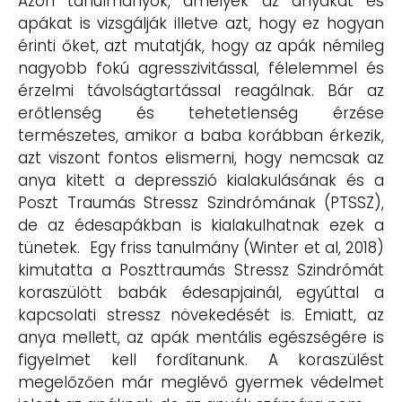
Azon tanulmányok, amelyek az anyákat és
apákat is vizsgálják illetve azt, hogy ez hogyan
érinti őket, azt mutatják, hogy az apák némileg
nagyobb fokú agresszivitással, félelemmel és
érzelmi távolságtartással reagálnak. Bár az
erőtlenség és tehetetlenség érzése
természetes, amikor a baba korábban érkezik,
azt viszont fontos elismerni, hogy nemcsak az
anya kitett a depresszió kialakulásának és a
Poszt Traumás Stressz Szindrómának (PTSSZ),
de az édesapákban is kialakulhatnak ezek a
tünetek. Egy friss tanulmány (Winter et al, 2018)
kimutatta a Poszttraumás Stressz Szindrómát
koraszülött babák édesapjainál, egyúttal a
kapcsolati stressz növekedését is. Emiatt, az
anya mellett, az apák mentális egészségére is
figyelmet kell fordítanunk. A koraszülést
megelőzően már meglévő gyermek védelmet