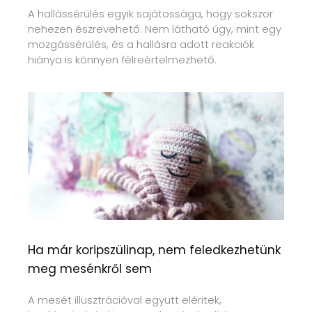
A hallássérülés egyik sajátossága, hogy sokszor
nehezen észrevehető. Nem látható úgy, mint egy
mozgássérülés, és a hallásra adott reakciók
hiánya is könnyen félreértelmezhető.
Ha már koripszülinap, nem feledkezhetünk
meg mesénkről sem
A mesét illusztrációval együtt eléritek,