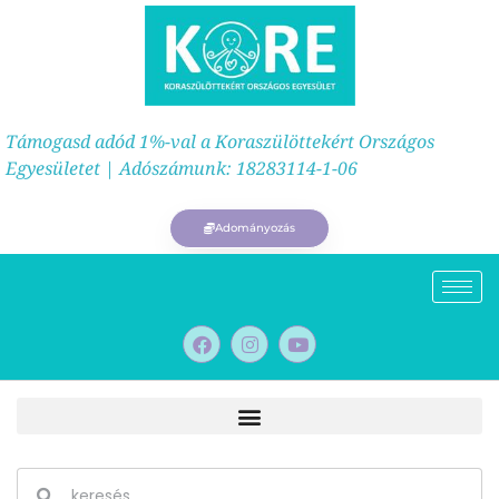
Támogasd adód 1%-val a Koraszülöttekért Országos
Egyesületet | Adószámunk: 18283114-1-06
Adományozás