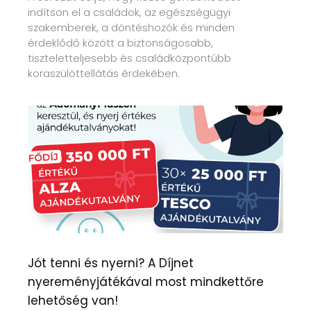
indítson el a családok, az egészségügyi
szakemberek, a döntéshozók és minden
érdeklődő között a biztonságosabb,
tiszteletteljesebb és családközpontúbb
koraszülöttellátás érdekében.
Jót tenni és nyerni? A Díjnet
nyereményjátékával most mindkettőre
lehetőség van!