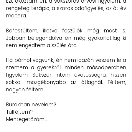
Ezt okoztam én, a sokszoros orvosi figyelem, a
rengeteg terápia, a szoros odafigyelés, az öt év
macera.
Befeszültem, illetve feszülök még most is.
Jobban belegondolva én még gyakorlatilag ki
sem engedtem a szülés óta.
Ha bárhol vagyunk, én nem igazán veszem le a
szemem a gyerekről, minden másodpercben
figyelem. Sokszor intem óvatosságra, hiszen
sokkal mozgékonyabb az átlagnál. Féltem,
nagyon féltem..
Burokban nevelem?
Túlféltem?
Mentegetőzöm…