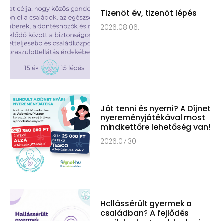
Tizenöt év, tizenöt lépés
2026.08.06.
Jót tenni és nyerni? A Díjnet
nyereményjátékával most
mindkettőre lehetőség van!
2026.07.30.
Hallássérült gyermek a
családban? A fejlődés