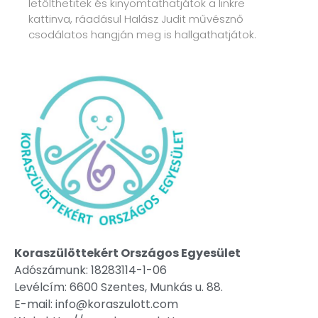
letölthetitek és kinyomtathatjátok a linkre
kattinva, ráadásul Halász Judit művésznő
csodálatos hangján meg is hallgathatjátok.
Koraszülöttekért Országos Egyesület
Adószámunk: 18283114-1-06
Levélcím: 6600 Szentes, Munkás u. 88.
E-mail: info@koraszulott.com