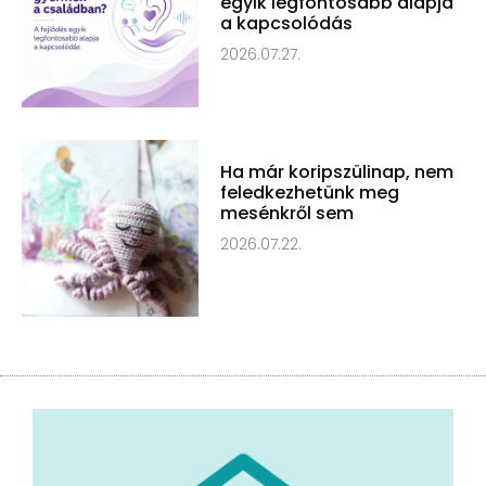
egyik legfontosabb alapja
a kapcsolódás
2026.07.27.
Ha már koripszülinap, nem
feledkezhetünk meg
mesénkről sem
2026.07.22.