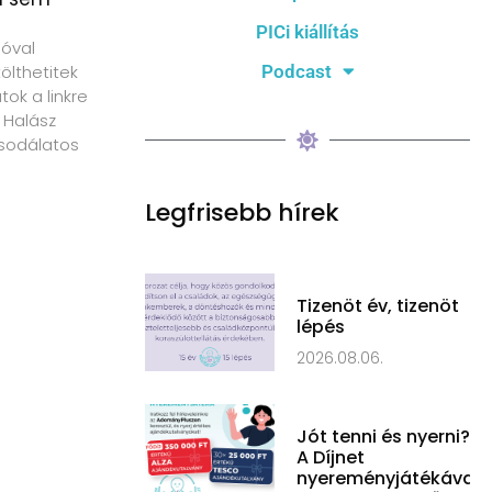
PICi kiállítás
ióval
Podcast
tölthetitek
ok a linkre
 Halász
sodálatos
Legfrisebb hírek
Tizenöt év, tizenöt
lépés
2026.08.06.
Jót tenni és nyerni?
A Díjnet
nyereményjátékával