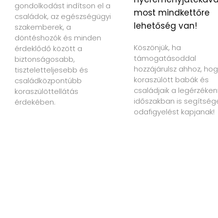
gondolkodást indítson el a
most mindkettőre
családok, az egészségügyi
lehetőség van!
szakemberek, a
döntéshozók és minden
Köszönjük, ha
érdeklődő között a
támogatásoddal
biztonságosabb,
hozzájárulsz ahhoz, hog
tiszteletteljesebb és
koraszülött babák és
családközpontúbb
családjaik a legérzéke
koraszülöttellátás
időszakban is segítség
érdekében.
odafigyelést kapjanak!