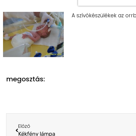
A szívókészülékek az orr
megosztás:
Előző
Kékfény lámpa