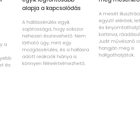
alapja a kapcsolódás
A mesét illusztrác
együtt eléritek, le
A hallássérülés egyik
és kinyomtathatját
sajátossága, hogy sokszor
kattinva, ráadásul
nehezen észrevehető. Nem
Judit művésznő c
látható úgy, mint egy
y a
hangján meg is
mozgássérülés, és a hallásra
hallgathatjátok.
adott reakciók hiánya is
nyebb
könnyen félreértelmezhető.
et és