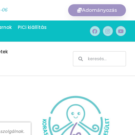
1-06
Adományozás
arnok
PICi kiállítás
etek
 szolgálnak.