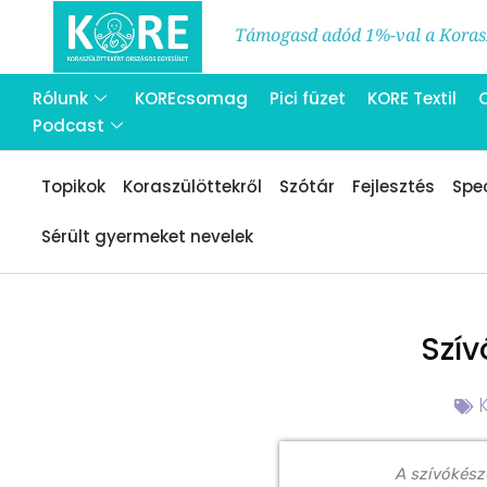
Támogasd adód 1%-val a Korasz
Rólunk
KOREcsomag
Pici füzet
KORE Textil
Podcast
Topikok
Koraszülöttekről
Szótár
Fejlesztés
Spec
Sérült gyermeket nevelek
Szí
A szívókész