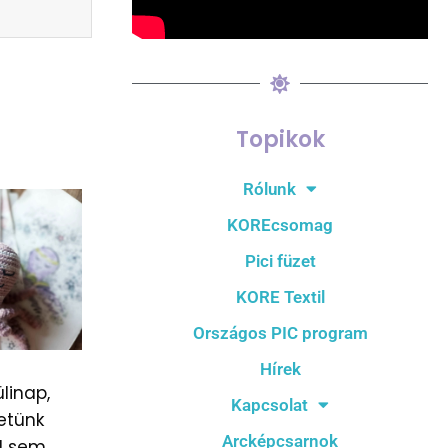
Topikok
Rólunk
KOREcsomag
Pici füzet
KORE Textil
Országos PIC program
Hírek
linap,
Kapcsolat
etünk
Arcképcsarnok
l sem