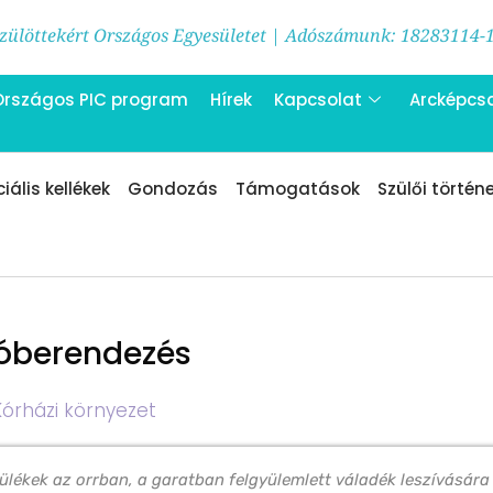
ülöttekért Országos Egyesületet | Adószámunk: 18283114-
Országos PIC program
Hírek
Kapcsolat
Arcképcs
iális kellékek
Gondozás
Támogatások
Szülői történ
vóberendezés
Kórházi környezet
ülékek az orrban, a garatban felgyülemlett váladék leszívására