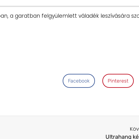
ban, a garatban felgyülemlett váladék leszívására szo
Facebook
Pinterest
Köv
Ultrahang ké