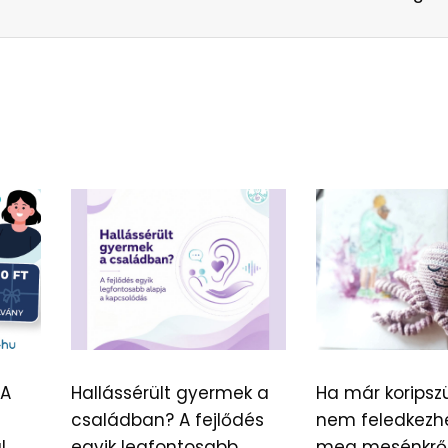
 A
Hallássérült gyermek a
Ha már koripszü
családban? A fejlődés
nem feledkezh
l
egyik legfontosabb
meg mesénkrő