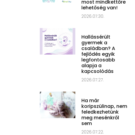
most mindkettőre
lehetőség van!
2026.07.30.
Hallássérült
gyermek a
családban? A
fejlődés egyik
legfontosabb
alapja a
kapcsolódás
2026.07.27.
Ha már
koripszülinap, nem
feledkezhetünk
meg mesénkről
sem
2026.07.22.