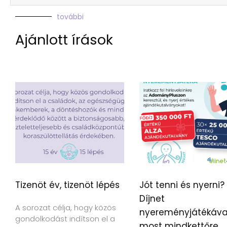
további
Ajánlott írások
Tizenöt év, tizenöt lépés
Jót tenni és nyerni?
Díjnet
A sorozat célja, hogy közös
nyereményjátékáva
gondolkodást indítson el a
most mindkettőre