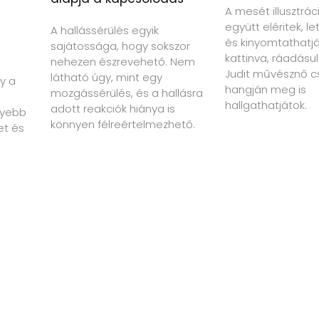
A mesét illusztrác
együtt eléritek, le
A hallássérülés egyik
és kinyomtathatját
sajátossága, hogy sokszor
kattinva, ráadásul
nehezen észrevehető. Nem
Judit művésznő c
látható úgy, mint egy
y a
hangján meg is
mozgássérülés, és a hallásra
hallgathatjátok.
adott reakciók hiánya is
nyebb
könnyen félreértelmezhető.
et és