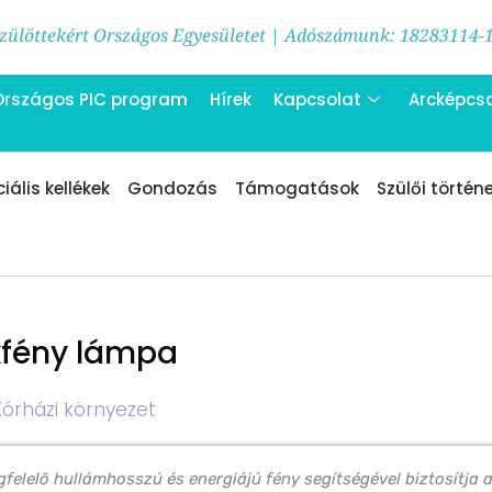
ülöttekért Országos Egyesületet | Adószámunk: 18283114-
Országos PIC program
Hírek
Kapcsolat
Arcképcs
iális kellékek
Gondozás
Támogatások
Szülői történ
fény lámpa
Kórházi környezet
felelõ hullámhosszú és energiájú fény segítségével biztosítja 