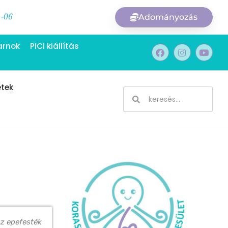
1-06
Adományozás
arnok
PICi kiállítás
etek
az epefesték