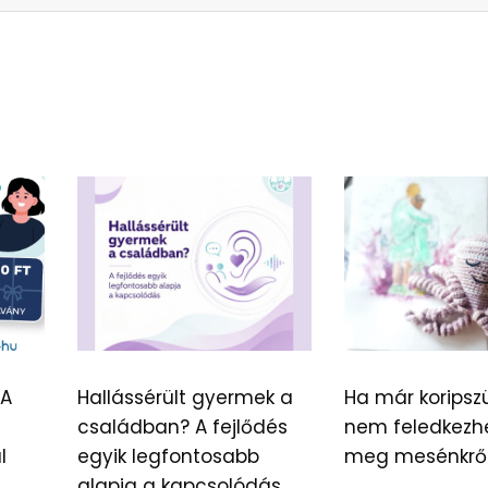
 A
Hallássérült gyermek a
Ha már koripszü
családban? A fejlődés
nem feledkezh
l
egyik legfontosabb
meg mesénkrő
alapja a kapcsolódás