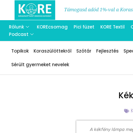
Támogasd adód 1%-val a Korasz
Rólunk
KOREcsomag
Pici füzet
KORE Textil
Podcast
Topikok
Koraszülöttekről
Szótár
Fejlesztés
Spec
Sérült gyermeket nevelek
Kék
A kékfény lámpa meg