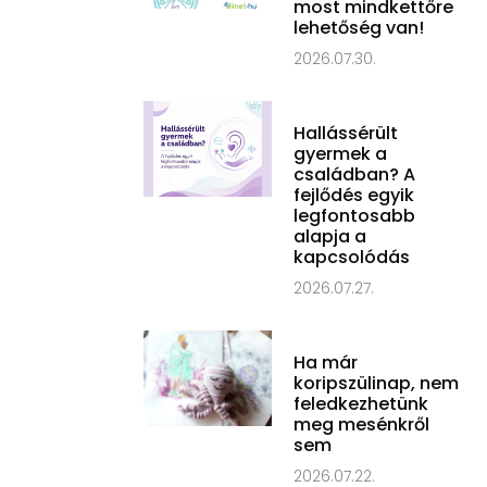
most mindkettőre
lehetőség van!
2026.07.30.
Hallássérült
gyermek a
családban? A
fejlődés egyik
legfontosabb
alapja a
kapcsolódás
2026.07.27.
Ha már
koripszülinap, nem
feledkezhetünk
meg mesénkről
sem
2026.07.22.