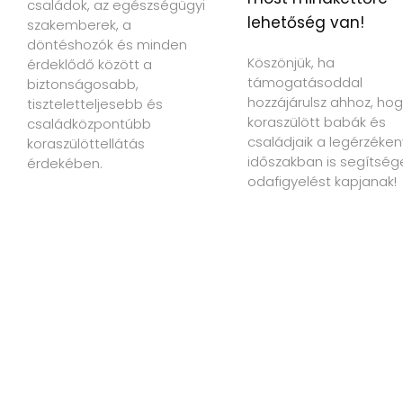
családok, az egészségügyi
lehetőség van!
szakemberek, a
döntéshozók és minden
Köszönjük, ha
érdeklődő között a
támogatásoddal
biztonságosabb,
hozzájárulsz ahhoz, hog
tiszteletteljesebb és
koraszülött babák és
családközpontúbb
családjaik a legérzéke
koraszülöttellátás
időszakban is segítség
érdekében.
odafigyelést kapjanak!