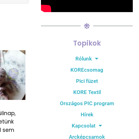
Topikok
Rólunk
KOREcsomag
Pici füzet
KORE Textil
Országos PIC program
linap,
Hírek
etünk
Kapcsolat
l sem
Arcképcsarnok