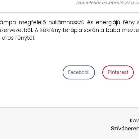
lebomlását és kiürülését a s
lámpa megfelelõ hullámhosszú és energiájú fény s
 szervezetbõl. A kékfény terápia során a baba meztel
 erõs fénytõl.
Facebook
Pinterest
Köv
Szívóbere