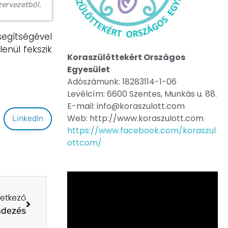
zervezetbõl.
egítségével
enül fekszik
Koraszülöttekért Országos
Egyesület
Adószámunk: 18283114-1-06
Levélcím: 6600 Szentes, Munkás u. 88.
E-mail: info@koraszulott.com
Web: http://www.koraszulott.com
LinkedIn
https://www.facebook.com/koraszul
ottcom/
etkező
ndezés