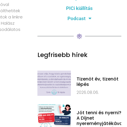
ióval
PICi kiállítás
tölthetitek
ok a linkre
Podcast
 Halász
sodálatos
Legfrisebb hírek
Tizenöt év, tizenöt
lépés
2026.08.06.
Jót tenni és nyerni?
A Díjnet
nyereményjátékával