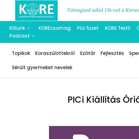
Támogasd adód 1%-val a Korasz
Rólunk
KOREcsomag
Pici füzet
KORE Textil
Podcast
Topikok
Koraszülöttekről
Szótár
Fejlesztés
Spec
Sérült gyermeket nevelek
PICi Kiállítás Ó