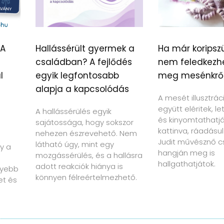
 A
Hallássérült gyermek a
Ha már koripszü
családban? A fejlődés
nem feledkezh
l
egyik legfontosabb
meg mesénkrő
alapja a kapcsolódás
A mesét illusztrác
együtt eléritek, le
A hallássérülés egyik
és kinyomtathatját
sajátossága, hogy sokszor
kattinva, ráadásul
nehezen észrevehető. Nem
Judit művésznő c
látható úgy, mint egy
y a
hangján meg is
mozgássérülés, és a hallásra
hallgathatjátok.
adott reakciók hiánya is
nyebb
könnyen félreértelmezhető.
et és