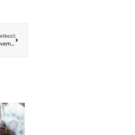
etkező
tek, gyertek!