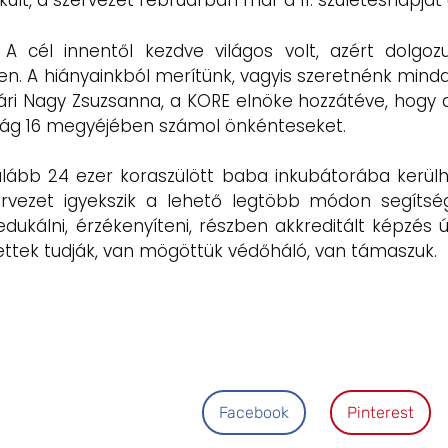
ult, a szervezet februárban már a 11. születésnapját 
. A cél innentől kezdve világos volt, azért dolgo
n. A hiányainkból merítünk, vagyis szeretnénk mind
ri Nagy Zsuzsanna, a KORE elnöke hozzátéve, hogy 
szág 16 megyéjében számol önkénteseket.
lább 24 ezer koraszülött baba inkubátorába kerülh
ervezet igyekszik a lehető legtöbb módon segítség
 edukálni, érzékenyíteni, részben akkreditált képzés 
ettek tudják, van mögöttük védőháló, van támaszuk.
Facebook
Pinterest