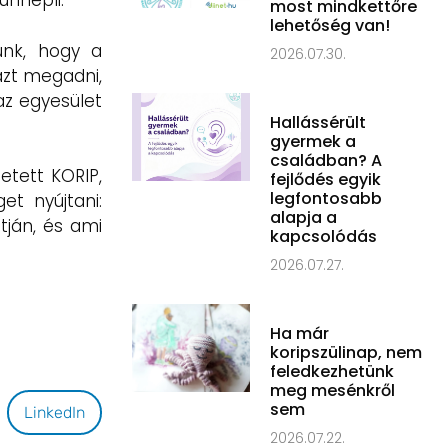
ünnepli.
most mindkettőre
lehetőség van!
zunk, hogy a
2026.07.30.
azt megadni,
az egyesület
Hallássérült
gyermek a
családban? A
etett KORIP,
fejlődés egyik
legfontosabb
et nyújtani:
alapja a
útján, és ami
kapcsolódás
2026.07.27.
Ha már
koripszülinap, nem
feledkezhetünk
meg mesénkről
sem
LinkedIn
2026.07.22.