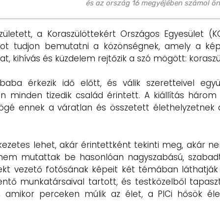
és az ország 16 megyéjében számol ön
zületett, a Koraszülöttekért Országos Egyesület (
tot tudjon bemutatni a közönségnek, amely a képe
 kihívás és küzdelem rejtőzik a szó mögött: koraszü
sbaba érkezik idő előtt, és válik szeretteivel eg
minden tizedik család érintett. A kiállítás három 
mögé ennek a váratlan és összetett élethelyzetnek
ezetes lehet, akár érintettként tekinti meg, akár n
nem mutattak be hasonlóan nagyszabású, szabadtéri
kt vezető fotósának képeit két témában láthatják a
entő munkatársaival tartott, és testközelből tapas
 amikor perceken múlik az élet, a PICi hősök éle