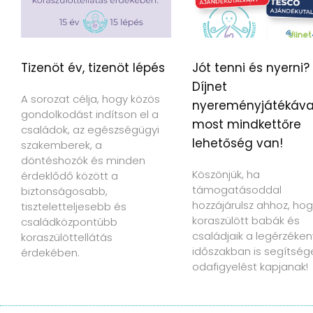
Tizenöt év, tizenöt lépés
Jót tenni és nyerni?
Díjnet
A sorozat célja, hogy közös
nyereményjátékáva
gondolkodást indítson el a
most mindkettőre
családok, az egészségügyi
lehetőség van!
szakemberek, a
döntéshozók és minden
Köszönjük, ha
érdeklődő között a
támogatásoddal
biztonságosabb,
hozzájárulsz ahhoz, hog
tiszteletteljesebb és
koraszülött babák és
családközpontúbb
családjaik a legérzéke
koraszülöttellátás
időszakban is segítség
érdekében.
odafigyelést kapjanak!