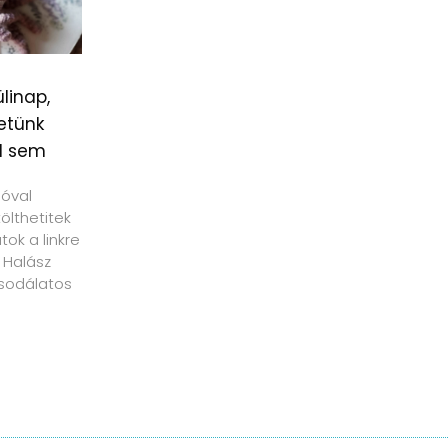
linap,
etünk
l sem
ióval
tölthetitek
ok a linkre
 Halász
sodálatos