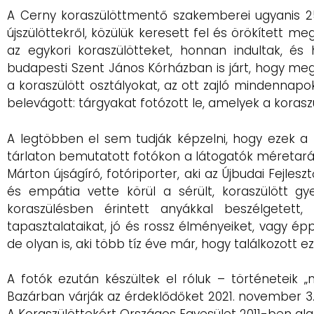
A Cerny koraszülöttmentő szakemberei ugyanis 25 
újszülöttekről, közülük keresett fel és örökített
az egykori koraszülötteket, honnan indultak, é
budapesti Szent János Kórházban is járt, hogy megö
a koraszülött osztályokat, az ott zajló mindennapok
belevágott: tárgyakat fotózott le, amelyek a kora
A legtöbben el sem tudják képzelni, hogy ezek a
tárlaton bemutatott fotókon a látogatók méretará
Márton újságíró, fotóriporter, aki az Újbudai Fejle
és empátia vette körül a sérült, koraszülött gy
koraszülésben érintett anyákkal beszélgetett, 
tapasztalataikat, jó és rossz élményeiket, vagy ép
de olyan is, aki több tíz éve már, hogy találkozott ez
A fotók ezután készültek el róluk – történeteik 
Bazárban várják az érdeklődőket 2021. november 3. 