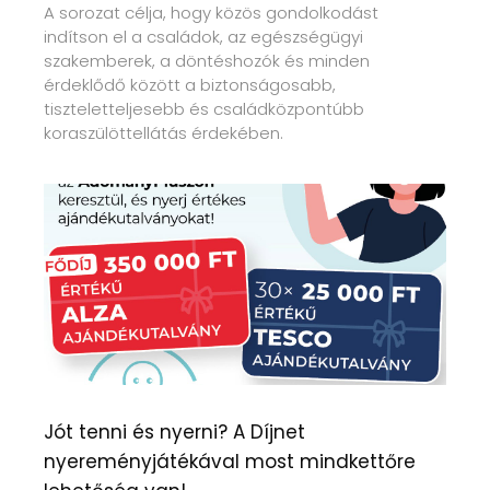
A sorozat célja, hogy közös gondolkodást
indítson el a családok, az egészségügyi
szakemberek, a döntéshozók és minden
érdeklődő között a biztonságosabb,
tiszteletteljesebb és családközpontúbb
koraszülöttellátás érdekében.
Jót tenni és nyerni? A Díjnet
nyereményjátékával most mindkettőre