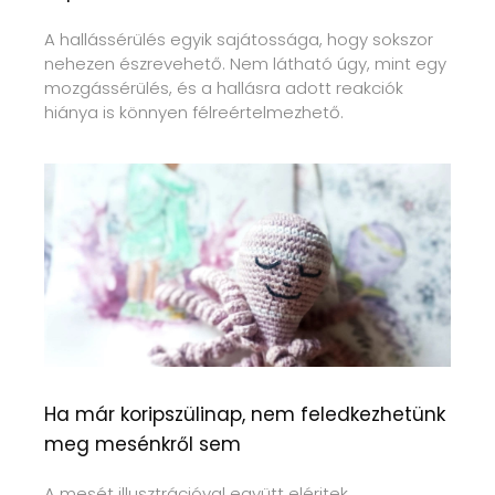
A hallássérülés egyik sajátossága, hogy sokszor
nehezen észrevehető. Nem látható úgy, mint egy
mozgássérülés, és a hallásra adott reakciók
hiánya is könnyen félreértelmezhető.
Ha már koripszülinap, nem feledkezhetünk
meg mesénkről sem
A mesét illusztrációval együtt eléritek,