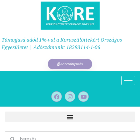
Támogasd adód 1%-val a Koraszülöttekért Országos
Egyesületet | Adószámunk: 18283114-1-06
Adományozás