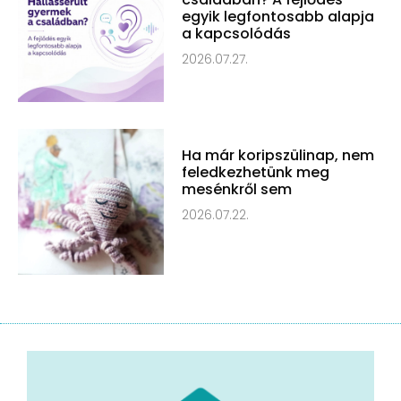
egyik legfontosabb alapja
a kapcsolódás
2026.07.27.
Ha már koripszülinap, nem
feledkezhetünk meg
mesénkről sem
2026.07.22.