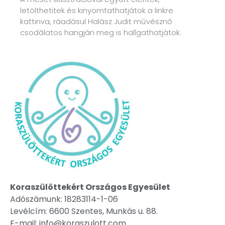
letölthetitek és kinyomtathatjátok a linkre
kattinva, ráadásul Halász Judit művésznő
csodálatos hangján meg is hallgathatjátok.
Koraszülöttekért Országos Egyesület
Adószámunk: 18283114-1-06
Levélcím: 6600 Szentes, Munkás u. 88.
E-mail: info@koraszulott.com