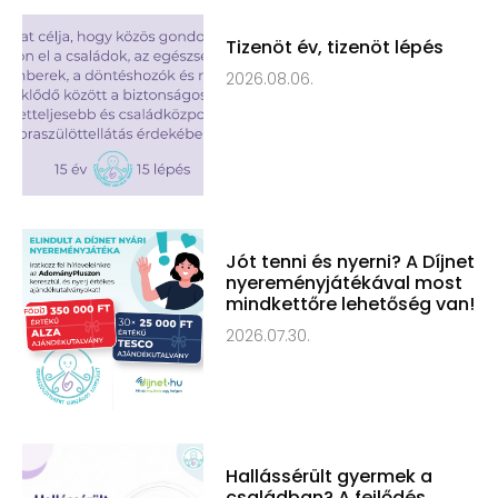
Tizenöt év, tizenöt lépés
2026.08.06.
Jót tenni és nyerni? A Díjnet
nyereményjátékával most
mindkettőre lehetőség van!
2026.07.30.
Hallássérült gyermek a
családban? A fejlődés