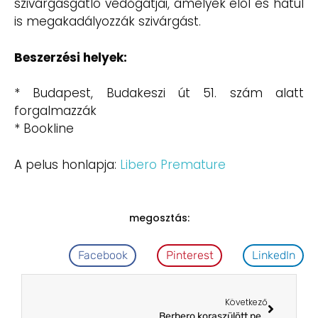
szivárgásgátló védőgátjai, amelyek elöl és hátul
is megakadályozzák szivárgást.
Beszerzési helyek:
* Budapest, Budakeszi út 51. szám alatt
forgalmazzák
* Bookline
A pelus honlapja:
Libero Premature
megosztás:
Facebook
Pinterest
LinkedIn
Következő
Berbero koraszülött pelenka