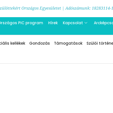
ülöttekért Országos Egyesületet | Adószámunk: 18283114-
Országos PIC program
Hírek
Kapcsolat
Arcképcs
iális kellékek
Gondozás
Támogatások
Szülői történ