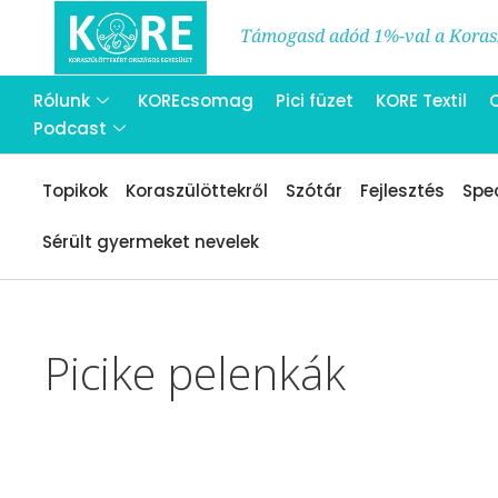
Támogasd adód 1%-val a Korasz
Rólunk
KOREcsomag
Pici füzet
KORE Textil
Podcast
Topikok
Koraszülöttekről
Szótár
Fejlesztés
Spec
Sérült gyermeket nevelek
Picike pelenkák