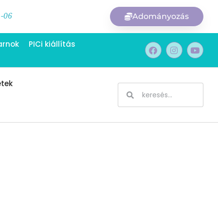
1-06
Adományozás
arnok
PICi kiállítás
etek