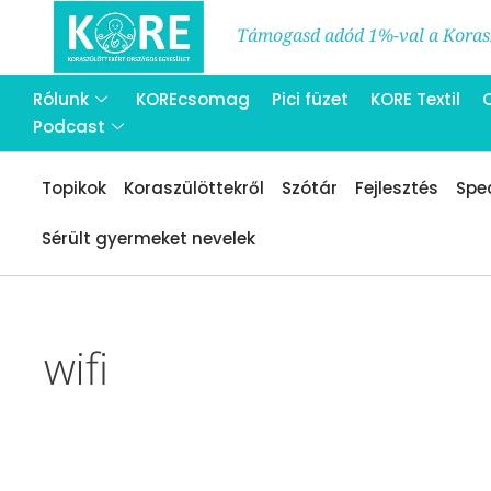
Támogasd adód 1%-val a Korasz
Rólunk
KOREcsomag
Pici füzet
KORE Textil
Podcast
Topikok
Koraszülöttekről
Szótár
Fejlesztés
Spec
Sérült gyermeket nevelek
wifi