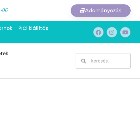
1-06
Adományozás
arnok
PICi kiállítás
etek