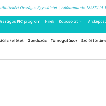
ülöttekért Országos Egyesületet | Adószámunk: 18283114-
Országos PIC program
Hírek
Kapcsolat
Arcképcs
iális kellékek
Gondozás
Támogatások
Szülői történ