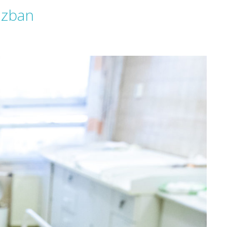
ázban