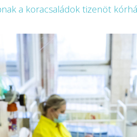
pnak a koracsaládok tizenöt kórh