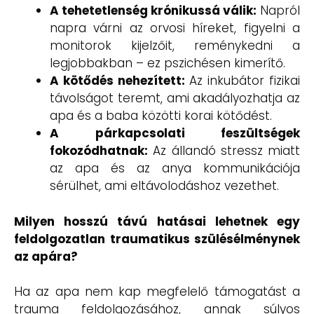
A tehetetlenség krónikussá válik:
Napról
napra várni az orvosi híreket, figyelni a
monitorok kijelzőit, reménykedni a
legjobbakban – ez pszichésen kimerítő.
A kötődés nehezített:
Az inkubátor fizikai
távolságot teremt, ami akadályozhatja az
apa és a baba közötti korai kötődést.
A párkapcsolati feszültségek
fokozódhatnak:
Az állandó stressz miatt
az apa és az anya kommunikációja
sérülhet, ami eltávolodáshoz vezethet.
Milyen hosszú távú hatásai lehetnek egy
feldolgozatlan traumatikus szülésélménynek
az apára?
Ha az apa nem kap megfelelő támogatást a
trauma feldolgozásához, annak súlyos