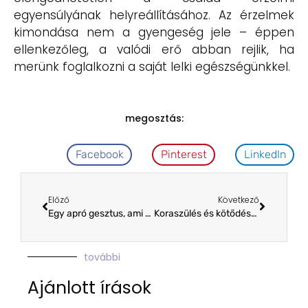
egyensúlyának helyreállításához. Az érzelmek
kimondása nem a gyengeség jele – éppen
ellenkezőleg, a valódi erő abban rejlik, ha
merünk foglalkozni a saját lelki egészségünkkel.
megosztás:
Facebook
Pinterest
LinkedIn
Előző
Következő
Egy apró gesztus, ami óriási segítség!
Koraszülés és kötődés: hogyan segítheted a kapcsolatot a babáddal?
további
Ajánlott írások