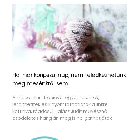
Ha már koripszülinap, nem feledkezhetünk
meg mesénkről sem
A mesét illusztrációval együtt eléritek,
letölthetitek és kinyomtathatjátok a linkre
kattinva, ráadásul Halász Judit művésznő
csodálatos hangján meg is hallgathatjátok.