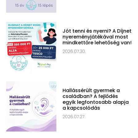
Jót tenni és nyerni? A Díjnet
nyereményjátékával most
mindkettőre lehetőség van!
2026.07.30.
Hallássérült gyermek a
családban? A fejlődés
egyik legfontosabb alapja
a kapcsolódás
2026.07.27.