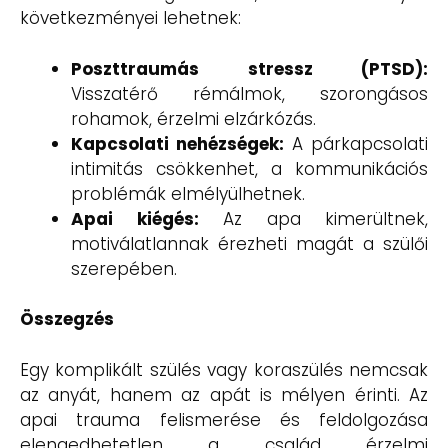
következményei lehetnek:
Poszttraumás stressz (PTSD):
Visszatérő rémálmok, szorongásos
rohamok, érzelmi elzárkózás.
Kapcsolati nehézségek:
A párkapcsolati
intimitás csökkenhet, a kommunikációs
problémák elmélyülhetnek.
Apai kiégés:
Az apa kimerültnek,
motiválatlannak érezheti magát a szülői
szerepében.
Összegzés
Egy komplikált szülés vagy koraszülés nemcsak
az anyát, hanem az apát is mélyen érinti. Az
apai trauma felismerése és feldolgozása
elengedhetetlen a család érzelmi