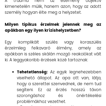
A trauma nem az esemény objektív
kimenetelén múlik, hanem azon, hogy az adott
személy hogyan élte meg a helyzetet.
Milyen tipikus érzelmek jelennek meg az
apákban egy ilyen krízishelyzetben?
Egy komplikált szülés vagy koraszülés
érzelmileg felkavaró élmény, amely az
apákban is széles skálán mozgó reakciókat vált
ki. A leggyakoribb érzések közé tartoznak:
Tehetetlenség:
Az egyik legnehezebben
viselhető állapot. Az apa ott van, látja,
hogy a szerettei szenvednek, de nem tud
segíteni. Ez az érzés hosszú távon
szorongáshoz és önértékelési
problémákhoz vezethet.