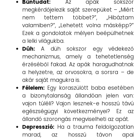
Bűntudat:
Az apák sokszor
megkérdőjelezik saját szerepüket – „Miért
nem tettem többet?”, „Hibáztam
valamiben?”, „Lehetett volna másképp?”
Ezek a gondolatok mélyen beépülhetnek
a lelki világukba.
Düh:
A düh sokszor egy védekező
mechanizmus, amely a tehetetlenség
érzéséből fakad. Az apák haragudhatnak
a helyzetre, az orvosokra, a sorsra – de
akár saját magukra is.
Félelem:
Egy koraszülött baba esetében
a bizonytalanság állandóan jelen van:
vajon túléli? Vajon lesznek-e hosszú távú
egészségügyi következményei? Ez az
állandó szorongás megviselheti az apát.
Depresszió:
Ha a trauma feldolgozatlan
marad, az hosszú távon apai