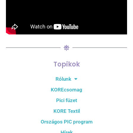
Topikok
Rólunk
KOREcsomag
Pici füzet
KORE Textil
Országos PIC program
Hírek