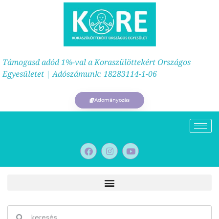
Támogasd adód 1%-val a Koraszülöttekért Országos
Egyesületet | Adószámunk: 18283114-1-06
Adományozás