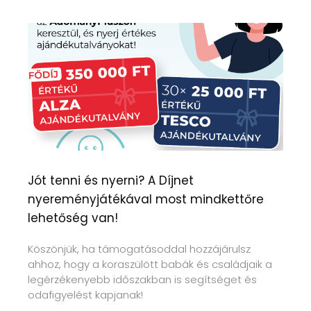
Jót tenni és nyerni? A Díjnet
nyereményjátékával most mindkettőre
lehetőség van!
Köszönjük, ha támogatásoddal hozzájárulsz
ahhoz, hogy a koraszülött babák és családjaik a
legérzékenyebb időszakban is segítséget és
odafigyelést kapjanak!