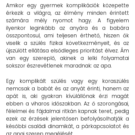
Amikor egy gyermek komplikációk közepette
érkezik a világra, az élmény minden érintett
számára mély nyomot hagy. A figyelem
ilyenkor leginkább az anyára és a babára
összpontosul, ami teljesen érthető, hiszen ők
viselik a szülés fizikai következményeit, és az
újszülött ellátása elsődleges prioritást élvez. Ám
van egy szereplő, akinek a lelki folyamatai
sokszor észrevétlenek maradnak: az apa.
Egy komplikált szülés vagy egy koraszülés
nemcsak a babát és az anyát érinti, hanem az
apát is, aki gyakran kívülállónak érzi magát
ebben a viharos időszakban. Az ő szorongásai,
félelmei és fájdalmai ritkán kapnak teret, pedig
ezek az érzések jelentősen befolyásolhatják a
későbbi családi dinamikát, a párkapcsolatot és
az apai szerep megélését.