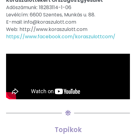
Koraszülöttekért Országos Egyesület
Adószámunk: 18283114-1-06
Levélcím: 6600 Szentes, Munkás u. 88.
E-mail: info@koraszulott.com
Web: http://www.koraszulott.com
https://www.facebook.com/koraszulottcom/
Topikok