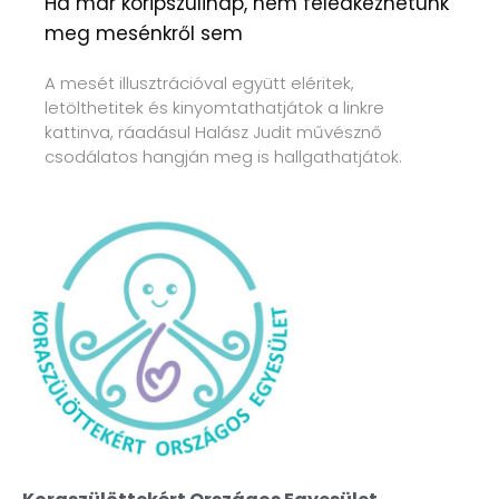
Ha már koripszülinap, nem feledkezhetünk
meg mesénkről sem
A mesét illusztrációval együtt eléritek,
letölthetitek és kinyomtathatjátok a linkre
kattinva, ráadásul Halász Judit művésznő
csodálatos hangján meg is hallgathatjátok.