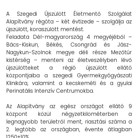
A Szegedi Újszülött Életmentő Szolgálat
Alapítvány régóta – két évtizede – szolgálja az
újszülött, koraszülött mentést.
Feladata Dél-magyarország 4 megyéjéből –
Bács-Kiskun, Békés, Csongrád és Jász-
Nagykun-Szolnok megye déli része Mezőtúr
kistérség – menteni az életveszélyben lévő
újszülötteket a régió újszülött ellátó
központjaiba a szegedi Gyermekgyógyászati
Klinikára, valamint a kecskeméti és a gyulai
Perinatális Intenzív Centrumokba.
Az Alapítvány az egész országot ellátó 9
központ közül négyzetkilométerben a
legnagyobb területről ment, riasztási száma a
2. legtöbb az országban, évente átlagban
1250±10%.