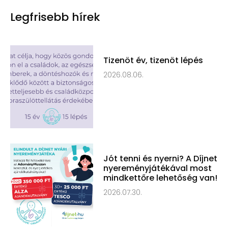
Legfrisebb hírek
Tizenöt év, tizenöt lépés
2026.08.06.
Jót tenni és nyerni? A Díjnet
nyereményjátékával most
mindkettőre lehetőség van!
2026.07.30.