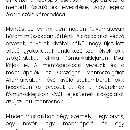
mentett újszülöttek elvesztése, vagy egész
életre szóló károsodása.
Mentés az év minden napján folyamatosan
három műszakban történik. A szolgálatot végző
orvosok, nővérek kivétel nélkül nagy újszülött
ellátói gyakorlattal rendelkező személyek, akik
szolgálatukat klinikai főmunkaidejükön kívül
látják el. A mentőgépkocsi vezetők és a
mentőápolók az Országos Mentőszolgálat
Állományában lévő kiváló szakemberek, akik
hasonlóan az orvosokhoz és a nővérekhez
főmunkaidejükön kívül teljesítenek szolgálatot
az újszülött mentésben.
Minden műszakban négy személy – egy orvos,
egy nővér, egy mentőápoló és egy