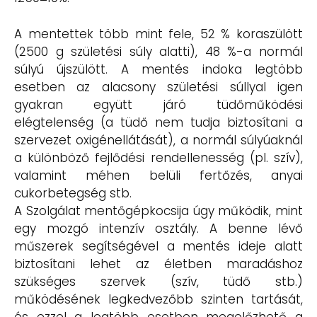
A mentettek több mint fele, 52 % koraszülött
(2500 g születési súly alatti), 48 %-a normál
súlyú újszülött. A mentés indoka legtöbb
esetben az alacsony születési súllyal igen
gyakran együtt járó tüdőműködési
elégtelenség (a tüdő nem tudja biztosítani a
szervezet oxigénellátását), a normál súlyúaknál
a különböző fejlődési rendellenesség (pl. szív),
valamint méhen belüli fertőzés, anyai
cukorbetegség stb.
A Szolgálat mentőgépkocsija úgy működik, mint
egy mozgó intenzív osztály. A benne lévő
műszerek segítségével a mentés ideje alatt
biztosítani lehet az életben maradáshoz
szükséges szervek (szív, tüdő stb.)
működésének legkedvezőbb szinten tartását,
és ezzel a legtöbb esetben megelőzhető a