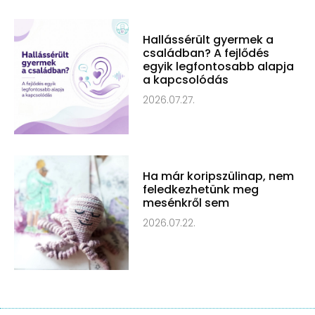
Hallássérült gyermek a
családban? A fejlődés
egyik legfontosabb alapja
a kapcsolódás
2026.07.27.
Ha már koripszülinap, nem
feledkezhetünk meg
mesénkről sem
2026.07.22.