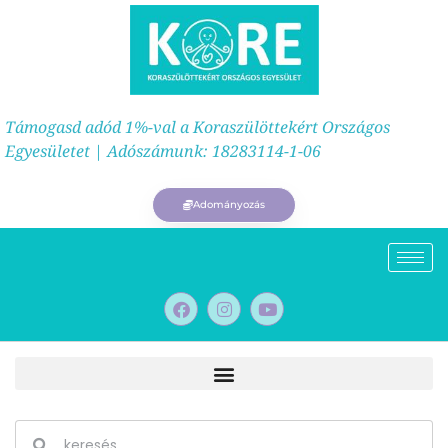
Támogasd adód 1%-val a Koraszülöttekért Országos
Egyesületet | Adószámunk: 18283114-1-06
Adományozás