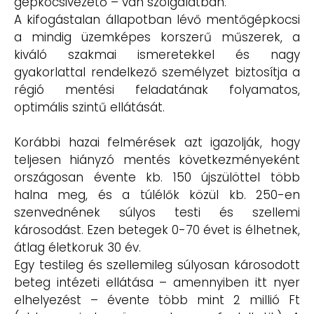
gépkocsivezető – van szolgálatban.
A kifogástalan állapotban lévő mentőgépkocsi
a mindig üzemképes korszerű műszerek, a
kiváló szakmai ismeretekkel és nagy
gyakorlattal rendelkező személyzet biztosítja a
régió mentési feladatának folyamatos,
optimális szintű ellátását.
Korábbi hazai felmérések azt igazolják, hogy
teljesen hiányzó mentés következményeként
országosan évente kb. 150 újszülöttel több
halna meg, és a túlélők közül kb. 250-en
szenvednének súlyos testi és szellemi
károsodást. Ezen betegek 0-70 évet is élhetnek,
átlag életkoruk 30 év.
Egy testileg és szellemileg súlyosan károsodott
beteg intézeti ellátása – amennyiben itt nyer
elhelyezést – évente több mint 2 millió Ft