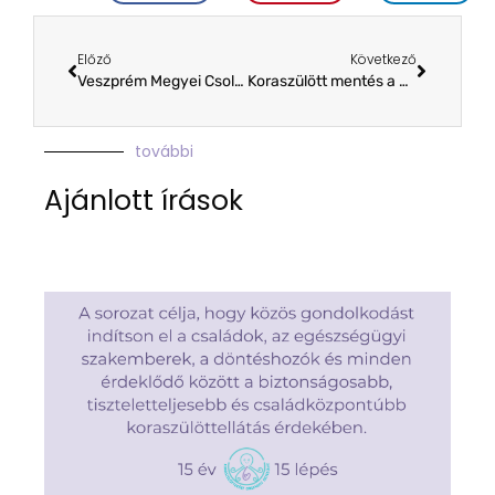
Előző
Következő
Veszprém Megyei Csolnoky Ferenc Kórház – Perinatális Intenzív Centrum
Koraszülött mentés a Dél-Dunántúlon
további
Ajánlott írások