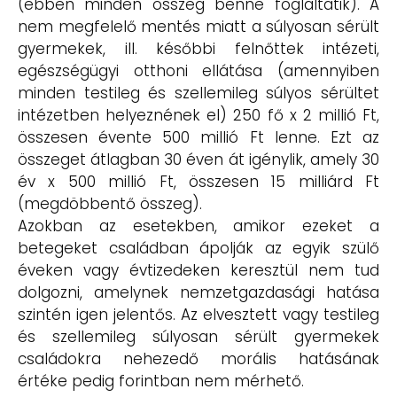
(ebben minden összeg benne foglaltatik). A
nem megfelelő mentés miatt a súlyosan sérült
gyermekek, ill. későbbi felnőttek intézeti,
egészségügyi otthoni ellátása (amennyiben
minden testileg és szellemileg súlyos sérültet
intézetben helyeznének el) 250 fő x 2 millió Ft,
összesen évente 500 millió Ft lenne. Ezt az
összeget átlagban 30 éven át igénylik, amely 30
év x 500 millió Ft, összesen 15 milliárd Ft
(megdöbbentő összeg).
Azokban az esetekben, amikor ezeket a
betegeket családban ápolják az egyik szülő
éveken vagy évtizedeken keresztül nem tud
dolgozni, amelynek nemzetgazdasági hatása
szintén igen jelentős. Az elvesztett vagy testileg
és szellemileg súlyosan sérült gyermekek
családokra nehezedő morális hatásának
értéke pedig forintban nem mérhető.