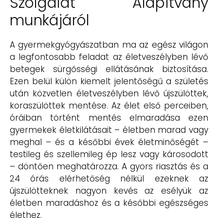
Szolgálat Alapítvány
munkájáról
A gyermekgyógyászatban ma az egész világon
a legfontosabb feladat az életveszélyben lévő
betegek sürgősségi ellátásának biztosítása.
Ezen belül külön kiemelt jelentőségű a születés
után közvetlen életveszélyben lévő újszülöttek,
koraszülöttek mentése. Az élet első perceiben,
óráiban történt mentés elmaradása ezen
gyermekek életkilátásait – életben marad vagy
meghal – és a későbbi évek életminőségét –
testileg és szellemileg ép lesz vagy károsodott
– döntően meghatározza. A gyors riasztás és a
24 órás elérhetőség nélkül ezeknek az
újszülötteknek nagyon kevés az esélyük az
életben maradáshoz és a későbbi egészséges
élethez.