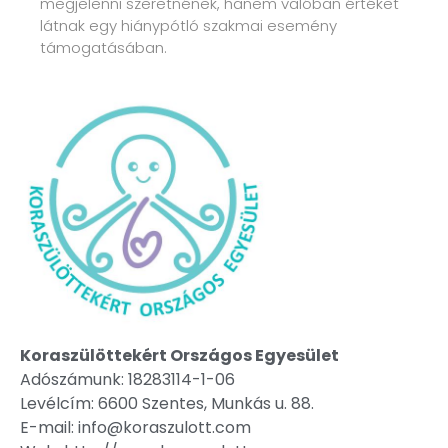
megjelenni szeretnének, hanem valóban értéket
látnak egy hiánypótló szakmai esemény
támogatásában.
Koraszülöttekért Országos Egyesület
Adószámunk: 18283114-1-06
Levélcím: 6600 Szentes, Munkás u. 88.
E-mail: info@koraszulott.com