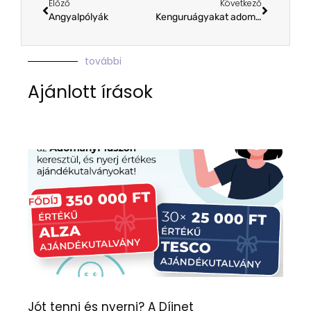
Előző
Következő
Angyalpólyák
Kenguruágyakat adományozott a Semmelweis Egyetemnek a Hungarikum Szövetség
további
Ajánlott írások
Jót tenni és nyerni? A Díjnet