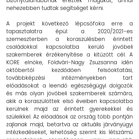
bizonytalanabbnak érezték magukat, annál
nehezebben tudtak segítséget kérni.
A projekt következő lépcsőfoka erre a
tapasztalatra épül: a 2020/2021-es
szemeszterben a koraszülésben érintett
családokkal kapcsolatba kerülő jövőbeli
szakemberek érzékenyítése a kitűzött cél. A
KORE elnöke, Földvári-Nagy Zsuzsanna idén
októbertől kezdődően felsőoktatási,
továbbképzési intézményekben tart
előadásokat a leendő egészségügyi dolgozók
és más olyan jövőbeli szakemberek számára,
akik a koraszülöttek első éveiben kapcsolatba
kerülnek majd az érintett gyerekekkel és
szüleikkel. Az előadások az ország több pontján
zajlanak majd, betartva az aktuális járványügyi
intézkedéseket, lehetőség szerint kis létszámú