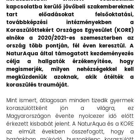
kapcsolatba kerülő jövőbeli szakembereknek
tart előadásokat felsőoktatási,
továbbképzési intézményekben a
Koraszülöttekért Országos Egyesület (KORE)
elnöke a 2020/2021-es szemeszterben az
ország több pontján, fél éven keresztül. A
NaturAqua által támogatott kezdeményezés
célja a hallgatók érzékenyítése, hogy
megismerjék, milyen nehézségekkel kell
megküzdeniük azoknak, akik átélték a
koraszülés traumáját.
Mint ismert, átlagosan minden tizedik gyermek
koraszülöttként jön a világra, ez
Magyarországon évente nyolcezer idő előtt
érkezett kisbabát jelent. A NaturAqua és a KORE
az elmúlt években összefogott, hogy a
hazánkban működő huszonkilenc koraszülött