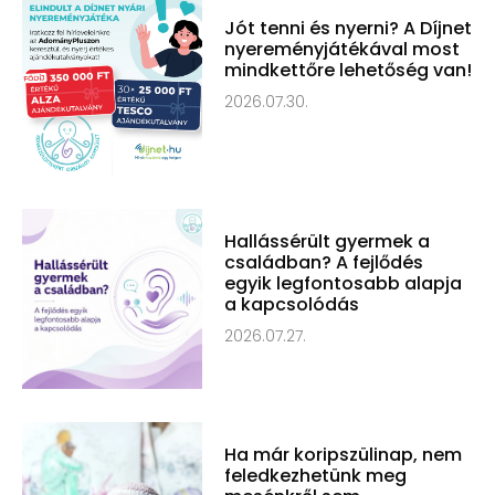
Jót tenni és nyerni? A Díjnet
nyereményjátékával most
mindkettőre lehetőség van!
2026.07.30.
Hallássérült gyermek a
családban? A fejlődés
egyik legfontosabb alapja
a kapcsolódás
2026.07.27.
Ha már koripszülinap, nem
feledkezhetünk meg