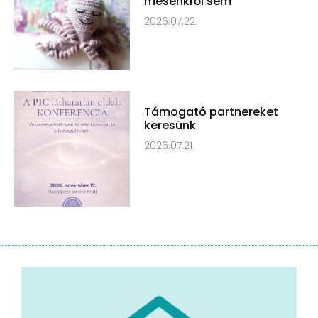
mesénkről sem
2026.07.22.
Támogató partnereket
keresünk
2026.07.21.