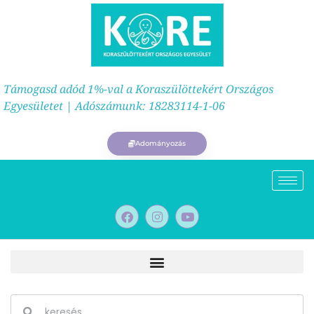
Támogasd adód 1%-val a Koraszülöttekért Országos
Egyesületet | Adószámunk: 18283114-1-06
Adományozás