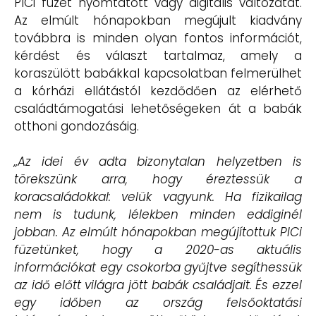
PICi füzet nyomtatott vagy digitális változatát.
Az elmúlt hónapokban megújult kiadvány
továbbra is minden olyan fontos információt,
kérdést és választ tartalmaz, amely a
koraszülött babákkal kapcsolatban felmerülhet
a kórházi ellátástól kezdődően az elérhető
családtámogatási lehetőségeken át a babák
otthoni gondozásáig.
„Az idei év adta bizonytalan helyzetben is
törekszünk arra, hogy éreztessük a
koracsaládokkal: velük vagyunk. Ha fizikailag
nem is tudunk, lélekben minden eddiginél
jobban. Az elmúlt hónapokban megújítottuk PICi
füzetünket, hogy a 2020-as aktuális
információkat egy csokorba gyűjtve segíthessük
az idő előtt világra jött babák családjait. És ezzel
egy időben az ország felsőoktatási