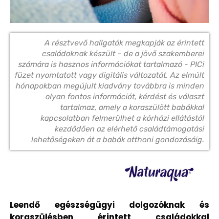
A résztvevő hallgatók megkapják az érintett
családoknak készült – de a jövő szakemberei
számára is hasznos információkat tartalmazó - PICi
füzet nyomtatott vagy digitális változatát. Az elmúlt
hónapokban megújult kiadvány továbbra is minden
olyan fontos információt, kérdést és választ
tartalmaz, amely a koraszülött babákkal
kapcsolatban felmerülhet a kórházi ellátástól
kezdődően az elérhető családtámogatási
lehetőségeken át a babák otthoni gondozásáig.
Leendő egészségügyi dolgozóknak és
koraszülésben érintett családokkal