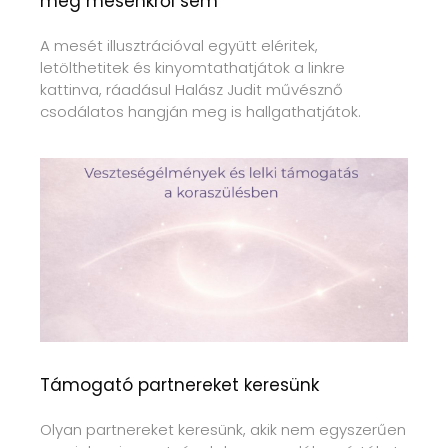
meg mesénkről sem
A mesét illusztrációval együtt eléritek,
letölthetitek és kinyomtathatjátok a linkre
kattinva, ráadásul Halász Judit művésznő
csodálatos hangján meg is hallgathatjátok.
Támogató partnereket keresünk
Olyan partnereket keresünk, akik nem egyszerűen