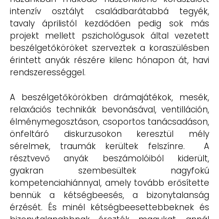
intenzív osztályt családbarátabbá tegyék,
tavaly áprilistól kezdődően pedig sok más
projekt mellett pszichológusok által vezetett
beszélgetőköröket szerveztek a koraszülésben
érintett anyák részére kilenc hónapon át, havi
rendszerességgel.
A beszélgetőkörökben drámajátékok, mesék,
relaxációs technikák bevonásával, ventilláción,
élménymegosztáson, csoportos tanácsadáson,
önfeltáró diskurzusokon keresztül mély
sérelmek, traumák kerültek felszínre. A
résztvevő anyák beszámolóiból kiderült,
gyakran szembesültek nagyfokú
kompetenciahiánnyal, amely tovább erősítette
bennük a kétségbeesés, a bizonytalanság
érzését. És minél kétségbeesettebbeknek és