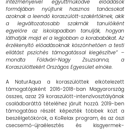
intézményeivel együttműködve előadások
formájában nyújtunk hasznos tanácsokat
azoknak a leendő koraszülött-szakértőknek, akik
a legváltozatosabb szakmák tanulóiként
egyelőre az iskolapadban tanulják, hogyan
láthatják majd el a legjobban a korababákat. Az
érzékenyítő előadásoknak köszönhetően a testi
ellátást pszichés támogatással kiegészítve” –
mondta Földvári-Nagy Zsuzsanna, a
Koraszülöttekért Országos Egyesület elnöke.
A NaturAqua a koraszülöttek elkötelezett
támogatójaként 2016-2018-ban Magyarország
összes, azaz 29 koraszülött-intenzívosztályának
családbaráttá tételéhez járult hozzá. 2019-ben
támogatása részét képezték többek közt a
beszélgetőkörök, a KoRelax program, és az őszi
csecsemő-újraélesztés és kisgyermek-