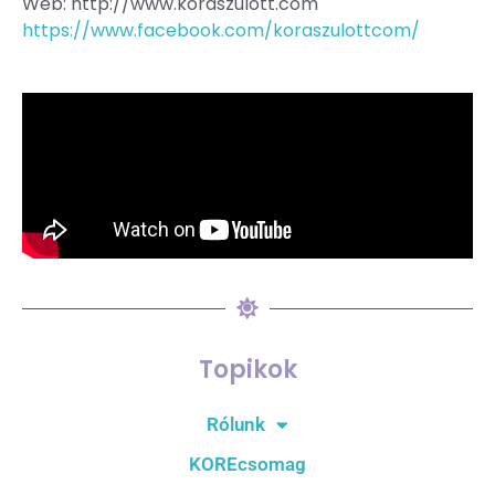
Web: http://www.koraszulott.com
https://www.facebook.com/koraszulottcom/
Topikok
Rólunk
KOREcsomag