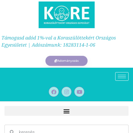
Támogasd adód 1%-val a Koraszülöttekért Országos
Egyesületet | Adószámunk: 18283114-1-06
Adományozás