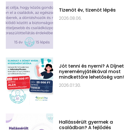
Tizenöt év, tizenöt lépés
2026.08.06.
Jót tenni és nyerni? A Díjnet
nyereményjátékával most
mindkettőre lehetőség van!
2026.07.30.
Hallássérült gyermek a
családban? A fejlődés