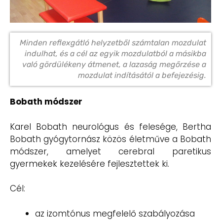
Minden reflexgátló helyzetből számtalan mozdulat
indulhat, és a cél az egyik mozdulatból a másikba
való gördülékeny átmenet, a lazaság megőrzése a
mozdulat indításától a befejezésig.
Bobath módszer
Karel Bobath neurológus és felesége, Bertha
Bobath gyógytornász közös életműve a Bobath
módszer, amelyet cerebral paretikus
gyermekek kezelésére fejlesztettek ki.
Cél:
az izomtónus megfelelő szabályozása