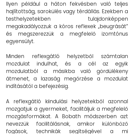
Ilyen például a háton fekvésben való teljes
hajlítottság, sarokülés vagy térdállás. Ezekben a
testhelyzetekben tulajdonképpen
megakadályozzuk a kóros reflexek „beugrását”
és megszerezzük a megfelelő izomtónus
egyensúlyt.
Minden reflexgátló helyzetből számtalan
mozdulat indulhat, és a cél az egyik
mozdulatból a másikba való gördülékeny
átmenet, a lazaság megőrzése a mozdulat
indításától a befejezésig.
A reflexgátló kiindulási helyzetekből azonnal
mozgatjuk a gyermeket, facilitáljuk a megfelelő
mozgásformákat. A Bobath módszerben azt
nevezzük facilitálásnak, amikor különböző
fogások, technikák segítségével a mi