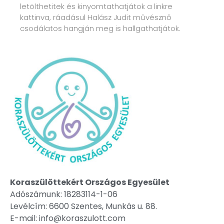
letölthetitek és kinyomtathatjátok a linkre
kattinva, ráadásul Halász Judit művésznő
csodálatos hangján meg is hallgathatjátok.
Koraszülöttekért Országos Egyesület
Adószámunk: 18283114-1-06
Levélcím: 6600 Szentes, Munkás u. 88.
E-mail: info@koraszulott.com