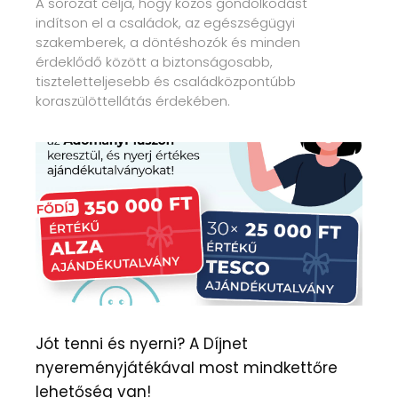
A sorozat célja, hogy közös gondolkodást
indítson el a családok, az egészségügyi
szakemberek, a döntéshozók és minden
érdeklődő között a biztonságosabb,
tiszteletteljesebb és családközpontúbb
koraszülöttellátás érdekében.
Jót tenni és nyerni? A Díjnet
nyereményjátékával most mindkettőre
lehetőség van!