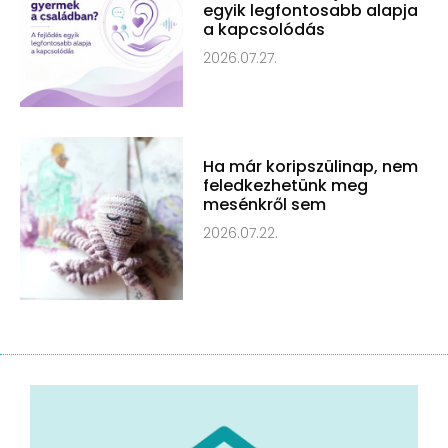
egyik legfontosabb alapja
a kapcsolódás
2026.07.27.
Ha már koripszülinap, nem
feledkezhetünk meg
mesénkről sem
2026.07.22.