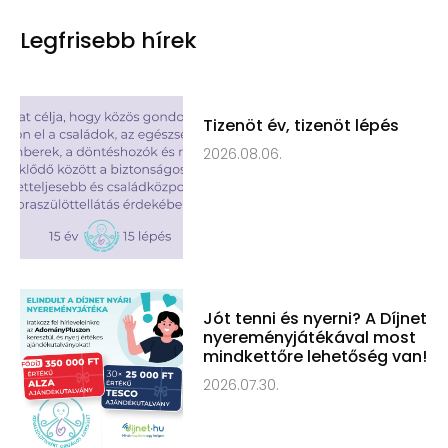
Legfrisebb hírek
Tizenöt év, tizenöt lépés
2026.08.06.
Jót tenni és nyerni? A Díjnet
nyereményjátékával most
mindkettőre lehetőség van!
2026.07.30.