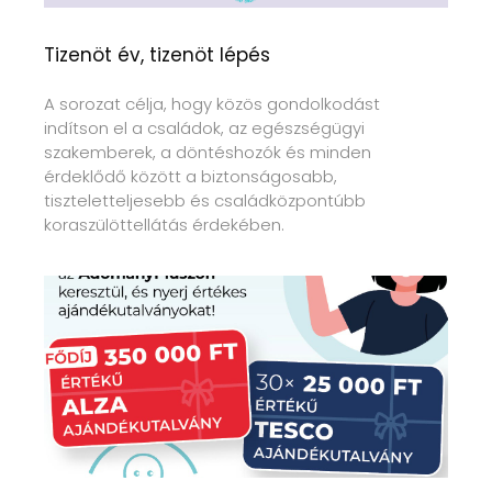
Tizenöt év, tizenöt lépés
A sorozat célja, hogy közös gondolkodást
indítson el a családok, az egészségügyi
szakemberek, a döntéshozók és minden
érdeklődő között a biztonságosabb,
tiszteletteljesebb és családközpontúbb
koraszülöttellátás érdekében.