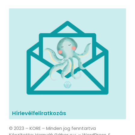
Hírlevélfeliratkozás
© 2023 – KORE – Minden jog fenntartva
Készítette: Hernyák Gábor e.v. – WordPress &