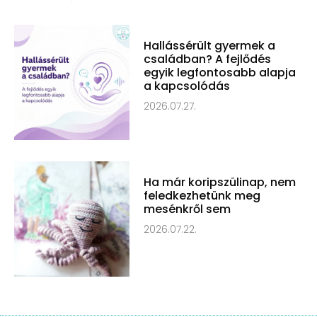
Hallássérült gyermek a
családban? A fejlődés
egyik legfontosabb alapja
a kapcsolódás
2026.07.27.
Ha már koripszülinap, nem
feledkezhetünk meg
mesénkről sem
2026.07.22.