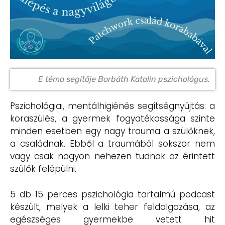
E téma segítője Borbáth Katalin pszichológus.
Pszichológiai, mentálhigiénés segítségnyújtás: a
koraszülés, a gyermek fogyatékossága szinte
minden esetben egy nagy trauma a szülőknek,
a családnak. Ebből a traumából sokszor nem
vagy csak nagyon nehezen tudnak az érintett
szülők felépülni.
5 db 15 perces pszichológia tartalmú podcast
készült, melyek a lelki teher feldolgozása, az
egészséges gyermekbe vetett hit