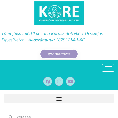
Támogasd adód 1%-val a Koraszülöttekért Országos
Egyesületet | Adószámunk: 18283114-1-06
Adományozás