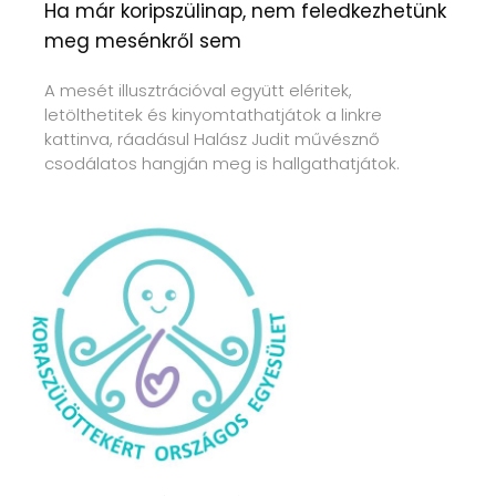
Ha már koripszülinap, nem feledkezhetünk
meg mesénkről sem
A mesét illusztrációval együtt eléritek,
letölthetitek és kinyomtathatjátok a linkre
kattinva, ráadásul Halász Judit művésznő
csodálatos hangján meg is hallgathatjátok.