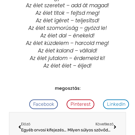
Az élet szeretet – add át magad!
Az élet titok – fejtsd meg!
Az élet ígéret – teljesítsd!
Az élet szomorúság – győzd le!
Az élet dal – énekeld!
Az élet küzdelem – harcold meg!
Az élet kaland – vállald!
Az élet jutalom – érdemeld ki!
Az élet élet – éljed!
megosztás:
Facebook
Pinterest
LinkedIn
Előző
Következő
Egyéb orvosi kifejezések magyarázattal
Milyen súlyos szövődmények fordulhatnak elő a koraszülött babáknál?