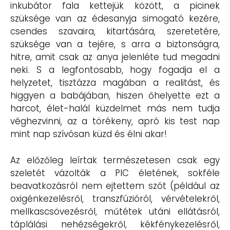
inkubátor fala kettejük között, a picinek
szüksége van az édesanyja simogató kezére,
csendes szavaira, kitartására, szeretetére,
szüksége van a tejére, s arra a biztonságra,
hitre, amit csak az anya jelenléte tud megadni
neki. S a legfontosabb, hogy fogadja el a
helyzetet, tisztázza magában a realitást, és
higgyen a babájában, hiszen őhelyette ezt a
harcot, élet-halál küzdelmet más nem tudja
véghezvinni, az a törékeny, apró kis test nap
mint nap szívósan küzd és élni akar!
Az előzőleg leírtak természetesen csak egy
szeletét vázolták a PIC életének, sokféle
beavatkozásról nem ejtettem szót (például az
oxigénkezelésről, transzfúzióról, vérvételekről,
mellkascsövezésről, műtétek utáni ellátásról,
táplálási nehézségekről, kékfénykezelésről,