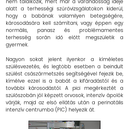
nem találkozik, mert már a várandósság ideje
alatt a terhességi szűrővizsgálatokon kiderül,
hogy a babának valamilyen betegségére,
károsodására kell számítani, vagy éppen egy
normális, panasz és problémamentes
terhesség során idő előtt megszületik a
gyermek.
Nagyon sokat jelent ilyenkor a kíméletes
szülésvezetés, és legtöbb esetben a beindult
szülést császármetszés segítségével fejezik be,
kímélve ezzel is a babát a kifáradástól és a
további károsodástól. A pici megérkeztét a
szülőszobán jól képzett orvosok, intenzív ápolók
várják, majd az első ellátás után a perinatális
intenzív centrumba (PIC) helyezik át.