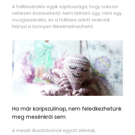
A hallássérülés egyik sajátossága, hogy sokszor
nehezen észrevehető. Nem látható úgy, mint egy
mozgássérülés, és a hallásra adott reakciók
hiánya is könnyen félreértelmezhető.
Ha már koripszülinap, nem feledkezhetünk
meg mesénkről sem
A mesét illusztrációval együtt eléritek,