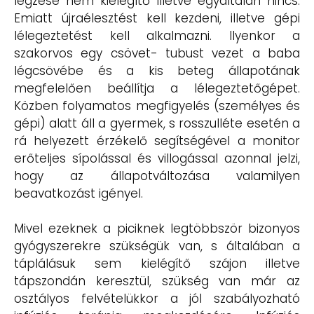
légzése nem kielégítő illetve egyáltalán nincs.
Emiatt újraélesztést kell kezdeni, illetve gépi
lélegeztetést kell alkalmazni. Ilyenkor a
szakorvos egy csövet- tubust vezet a baba
légcsövébe és a kis beteg állapotának
megfelelően beállítja a lélegeztetőgépet.
Közben folyamatos megfigyelés (személyes és
gépi) alatt áll a gyermek, s rosszulléte esetén a
rá helyezett érzékelő segítségével a monitor
erőteljes sípolással és villogással azonnal jelzi,
hogy az állapotváltozása valamilyen
beavatkozást igényel.
Mivel ezeknek a piciknek legtöbbször bizonyos
gyógyszerekre szükségük van, s általában a
táplálásuk sem kielégítő szájon illetve
tápszondán keresztül, szükség van már az
osztályos felvételükkor a jól szabályozható