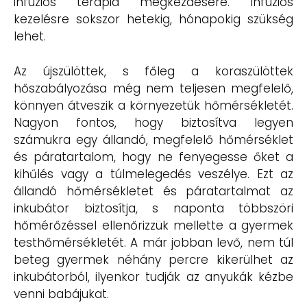
infúziós terápia megkezdésére. Infúziós
kezelésre sokszor hetekig, hónapokig szükség
lehet.
Az újszülöttek, s főleg a koraszülöttek
hőszabályozása még nem teljesen megfelelő,
könnyen átveszik a környezetük hőmérsékletét.
Nagyon fontos, hogy biztosítva legyen
számukra egy állandó, megfelelő hőmérséklet
és páratartalom, hogy ne fenyegesse őket a
kihűlés vagy a túlmelegedés veszélye. Ezt az
állandó hőmérsékletet és páratartalmat az
inkubátor biztosítja, s naponta többszöri
hőmérőzéssel ellenőrizzük mellette a gyermek
testhőmérsékletét. A már jobban levő, nem túl
beteg gyermek néhány percre kikerülhet az
inkubátorból, ilyenkor tudják az anyukák kézbe
venni babájukat.