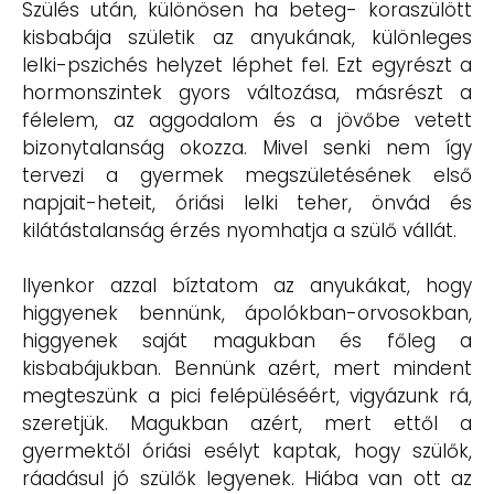
Szülés után, különösen ha beteg- koraszülött
kisbabája születik az anyukának, különleges
lelki-pszichés helyzet léphet fel. Ezt egyrészt a
hormonszintek gyors változása, másrészt a
félelem, az aggodalom és a jövőbe vetett
bizonytalanság okozza. Mivel senki nem így
tervezi a gyermek megszületésének első
napjait-heteit, óriási lelki teher, önvád és
kilátástalanság érzés nyomhatja a szülő vállát.
Ilyenkor azzal bíztatom az anyukákat, hogy
higgyenek bennünk, ápolókban-orvosokban,
higgyenek saját magukban és főleg a
kisbabájukban. Bennünk azért, mert mindent
megteszünk a pici felépüléséért, vigyázunk rá,
szeretjük. Magukban azért, mert ettől a
gyermektől óriási esélyt kaptak, hogy szülők,
ráadásul jó szülők legyenek. Hiába van ott az