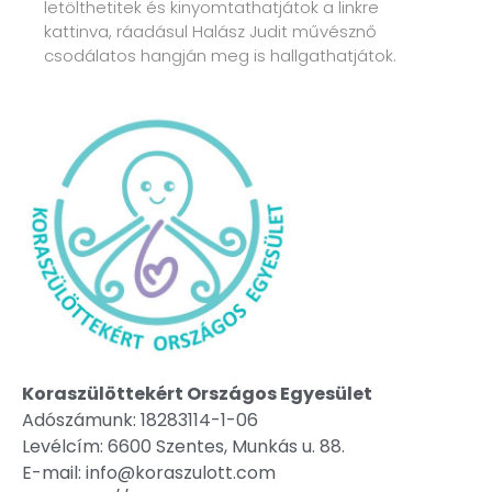
letölthetitek és kinyomtathatjátok a linkre
kattinva, ráadásul Halász Judit művésznő
csodálatos hangján meg is hallgathatjátok.
Koraszülöttekért Országos Egyesület
Adószámunk: 18283114-1-06
Levélcím: 6600 Szentes, Munkás u. 88.
E-mail: info@koraszulott.com