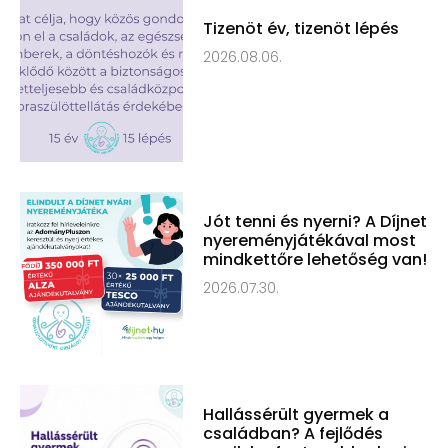
Tizenöt év, tizenöt lépés
2026.08.06.
Jót tenni és nyerni? A Díjnet
nyereményjátékával most
mindkettőre lehetőség van!
2026.07.30.
Hallássérült gyermek a
családban? A fejlődés