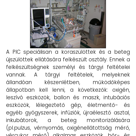
A PIC speciálisan a koraszülöttek és a beteg
újszülöttek ellátására felkészült osztály. Ennek a
felkészültségnek személyi és tárgyi feltételei
vannak. A tárgyi feltételek, melyeknek
állandóan készenlétben, működőképes
állapotban kell lenni, a következők: oxigén,
leszívó eszközök, ballon és maszk, intubációs
eszközök, lélegeztető gép, életmentő- és
egyéb gyógyszerek, infúziók, újraélesztő asztal,
inkubátorok, a beteg monitorizálására
(pl.pulzus, vérnyomás, oxigénellátottság mérő,
vércukor mérő) alkalmas eszközök, bőr- és