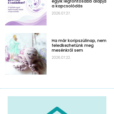
egyik legfontosabb alapja
a kapcsolódás
2026.07.27.
Ha már koripszülinap, nem
feledkezhetünk meg
mesénkről sem
2026.07.22.