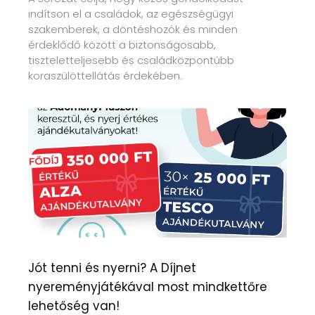
indítson el a családok, az egészségügyi
szakemberek, a döntéshozók és minden
érdeklődő között a biztonságosabb,
tiszteletteljesebb és családközpontúbb
koraszülöttellátás érdekében.
Jót tenni és nyerni? A Díjnet
nyereményjátékával most mindkettőre
lehetőség van!