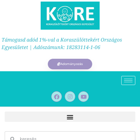
Támogasd adód 1%-val a Koraszülöttekért Országos
Egyesületet | Adószámunk: 18283114-1-06
Adományozás