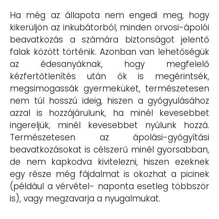
Ha még az állapota nem engedi meg, hogy
kikerüljön az inkubátorból, minden orvosi-ápolói
beavatkozás a számára biztonságot jelentő
falak között történik. Azonban van lehetőségük
az édesanyáknak, hogy megfelelő
kézfertőtlenítés után ők is megérintsék,
megsimogassák gyermeküket, természetesen
nem túl hosszú ideig, hiszen a gyógyulásához
azzal is hozzájárulunk, ha minél kevesebbet
ingereljük, minél kevesebbet nyúlunk hozzá.
Természetesen az ápolási-gyógyítási
beavatkozásokat is célszerű minél gyorsabban,
de nem kapkodva kivitelezni, hiszen ezeknek
egy része még fájdalmat is okozhat a picinek
(például a vérvétel- naponta esetleg többször
is), vagy megzavarja a nyugalmukat.