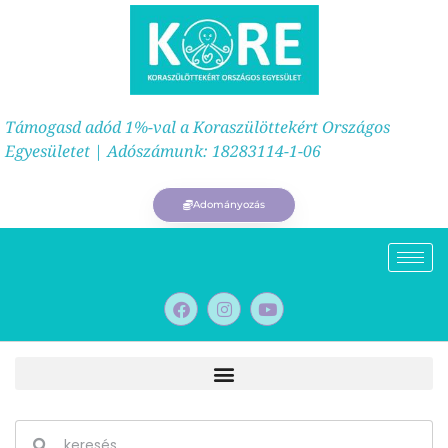
Támogasd adód 1%-val a Koraszülöttekért Országos
Egyesületet | Adószámunk: 18283114-1-06
Adományozás