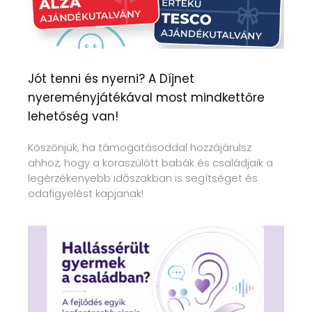
Jót tenni és nyerni? A Díjnet
nyereményjátékával most mindkettőre
lehetőség van!
Köszönjük, ha támogatásoddal hozzájárulsz
ahhoz, hogy a koraszülött babák és családjaik a
legérzékenyebb időszakban is segítséget és
odafigyelést kapjanak!