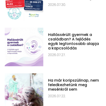
2026.07.30.
Hallássérült gyermek a
családban? A fejlődés
egyik legfontosabb alapja
a kapcsolódás
2026.07.27.
Ha már koripszülinap, nem
feledkezhetünk meg
mesénkről sem
2026.07.22.