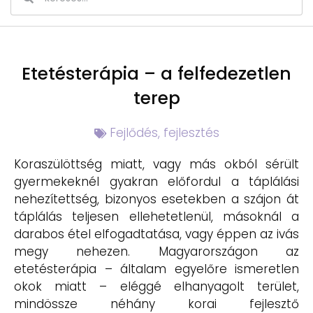
Etetésterápia – a felfedezetlen
terep
Fejlődés, fejlesztés
Koraszülöttség miatt, vagy más okból sérült
gyermekeknél gyakran előfordul a táplálási
nehezítettség, bizonyos esetekben a szájon át
táplálás teljesen ellehetetlenül, másoknál a
darabos étel elfogadtatása, vagy éppen az ivás
megy nehezen. Magyarországon az
etetésterápia – általam egyelőre ismeretlen
okok miatt – eléggé elhanyagolt terület,
mindössze néhány korai fejlesztő