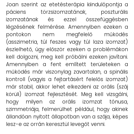
Joan szerint az etetésterápia kiindulópontja a
páciens törzsizomzatának, poszturális
izomzatának és ezzel összefüggésben
légzésének felmérése. Amennyiben ezeken a
pontokon nem megfelelő működés
(asszimetria, túl feszes vagy túl laza izomzat)
észlelhető, úgy először ezeken a problémákon
kell dolgozni, meg kell próbálni ezeken javítani.
Amennyiben a fent említett területeken a
működés már viszonylag zavartalan, a spinális
kontroll (vagyis a fejtartásért felelős izomzat)
már stabil, akkor lehet elkezdeni az orális (száj
körüli) izomzat fejlesztését. Meg kell vizsgálni,
hogy milyen az orális izomzat tónusa,
szimmetriája, felmerülhet például, hogy akinek
állandóan nyitott állapotban van a szája, képes
lesz-e az orrán keresztül levegőt venni.