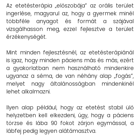
Az etetésterápia „előszobája” az orális terület
ingerlése, magyarul az, hogy a gyermek minél
többféle anyagot és formát a szájával
vizsgálhasson meg, ezzel fejlesztve a terület
érzékenységét.
Mint minden fejlesztésnél, az etetésterápiánál
is igaz, hogy minden páciens más és más, ezért
a gyakorlatban nem használható mindenkire
ugyanaz a séma, de van néhány alap „fogás”,
melyet nagy általánosságban mindenkinél
lehet alkalmazni.
Ilyen alap például, hogy az etetést stabil ülő
helyzetben kell elkezdeni, úgy, hogy a páciens
törzse és lába 90 fokot zárjon egymással, a
lábfej pedig legyen alátámasztva.