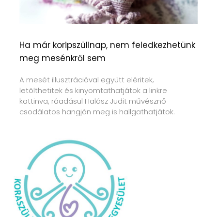
Ha már koripszülinap, nem feledkezhetünk
meg mesénkről sem
A mesét illusztrációval együtt eléritek,
letölthetitek és kinyomtathatjátok a linkre
kattinva, ráadásul Halász Judit művésznő
csodálatos hangján meg is hallgathatjátok.