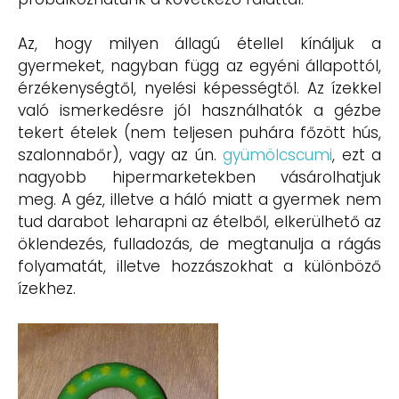
Az, hogy milyen állagú étellel kínáljuk a
gyermeket, nagyban függ az egyéni állapottól,
érzékenységtől, nyelési képességtől. Az ízekkel
való ismerkedésre jól használhatók a gézbe
tekert ételek (nem teljesen puhára főzött hús,
szalonnabőr), vagy az ún.
gyümölcscumi
, ezt a
nagyobb hipermarketekben vásárolhatjuk
meg. A géz, illetve a háló miatt a gyermek nem
tud darabot leharapni az ételből, elkerülhető az
öklendezés, fulladozás, de megtanulja a rágás
folyamatát, illetve hozzászokhat a különböző
ízekhez.