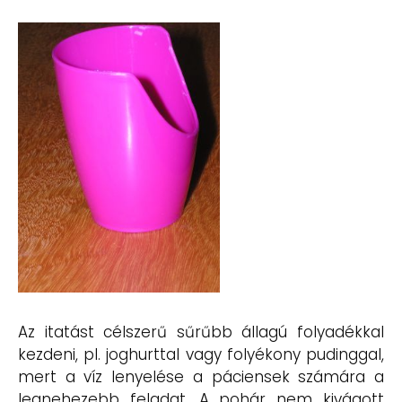
Az itatást célszerű sűrűbb állagú folyadékkal
kezdeni, pl. joghurttal vagy folyékony pudinggal,
mert a víz lenyelése a páciensek számára a
legnehezebb feladat. A pohár nem kivágott