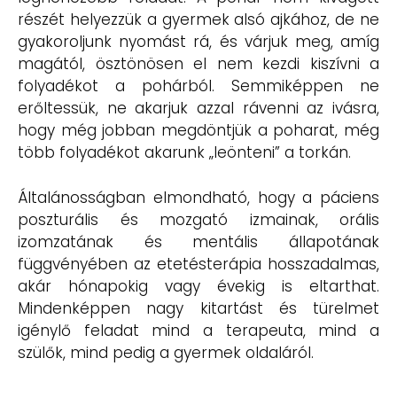
részét helyezzük a gyermek alsó ajkához, de ne
gyakoroljunk nyomást rá, és várjuk meg, amíg
magától, ösztönösen el nem kezdi kiszívni a
folyadékot a pohárból. Semmiképpen ne
erőltessük, ne akarjuk azzal rávenni az ivásra,
hogy még jobban megdöntjük a poharat, még
több folyadékot akarunk „leönteni” a torkán.
Általánosságban elmondható, hogy a páciens
poszturális és mozgató izmainak, orális
izomzatának és mentális állapotának
függvényében az etetésterápia hosszadalmas,
akár hónapokig vagy évekig is eltarthat.
Mindenképpen nagy kitartást és türelmet
igénylő feladat mind a terapeuta, mind a
szülők, mind pedig a gyermek oldaláról.