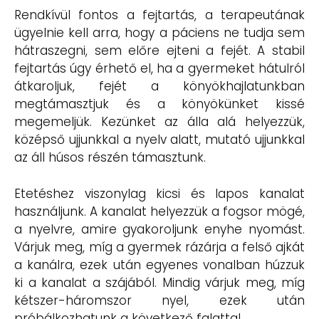
Rendkívül fontos a fejtartás, a terapeutának
ügyelnie kell arra, hogy a páciens ne tudja sem
hátraszegni, sem előre ejteni a fejét. A stabil
fejtartás úgy érhető el, ha a gyermeket hátulról
átkaroljuk, fejét a könyökhajlatunkban
megtámasztjuk és a könyökünket kissé
megemeljük. Kezünket az álla alá helyezzük,
középső ujjunkkal a nyelv alatt, mutató ujjunkkal
az áll húsos részén támasztunk.
Etetéshez viszonylag kicsi és lapos kanalat
használjunk. A kanalat helyezzük a fogsor mögé,
a nyelvre, amire gyakoroljunk enyhe nyomást.
Várjuk meg, míg a gyermek rázárja a felső ajkát
a kanálra, ezek után egyenes vonalban húzzuk
ki a kanalat a szájából. Mindig várjuk meg, míg
kétszer-háromszor nyel, ezek után
próbálkozhatunk a következő falattal.