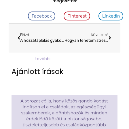
megosztás:
Facebook
Pinterest
LinkedIn
Előző
Következő
A hozzátáplálás gyakorlati lépései és az étkezési szokások kialakítása
Hogyan tehetem stresszmentessé és örömtelivé koraszülött gyermekem étkezését?
további
Ajánlott írások