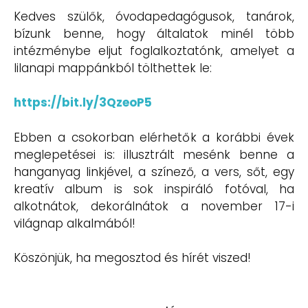
Kedves szülők, óvodapedagógusok, tanárok,
bízunk benne, hogy általatok minél több
intézménybe eljut foglalkoztatónk, amelyet a
lilanapi mappánkból tölthettek le:
https://bit.ly/3QzeoP5
Ebben a csokorban elérhetők a korábbi évek
meglepetései is: illusztrált mesénk benne a
hanganyag linkjével, a színező, a vers, sőt, egy
kreatív album is sok inspiráló fotóval, ha
alkotnátok, dekorálnátok a november 17-i
világnap alkalmából!
Köszönjük, ha megosztod és hírét viszed!