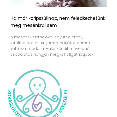
Ha már koripszülinap, nem feledkezhetünk
meg mesénkről sem
A mesét illusztrációval együtt eléritek,
letölthetitek és kinyomtathatjátok a linkre
kattinva, ráadásul Halász Judit művésznő
csodálatos hangján meg is hallgathatjátok.