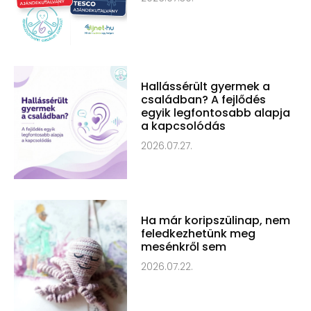
Hallássérült gyermek a
családban? A fejlődés
egyik legfontosabb alapja
a kapcsolódás
2026.07.27.
Ha már koripszülinap, nem
feledkezhetünk meg
mesénkről sem
2026.07.22.