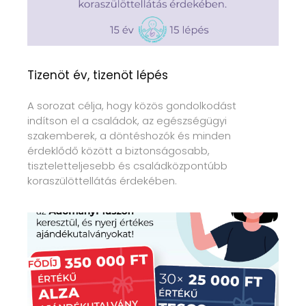
Tizenöt év, tizenöt lépés
A sorozat célja, hogy közös gondolkodást
indítson el a családok, az egészségügyi
szakemberek, a döntéshozók és minden
érdeklődő között a biztonságosabb,
tiszteletteljesebb és családközpontúbb
koraszülöttellátás érdekében.