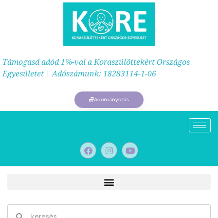
Támogasd adód 1%-val a Koraszülöttekért Országos
Egyesületet | Adószámunk: 18283114-1-06
Adományozás