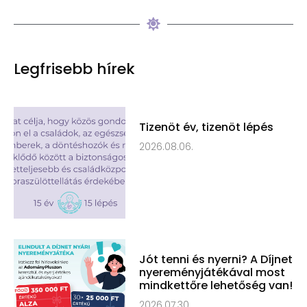
Legfrisebb hírek
Tizenöt év, tizenöt lépés
2026.08.06.
Jót tenni és nyerni? A Díjnet
nyereményjátékával most
mindkettőre lehetőség van!
2026.07.30.