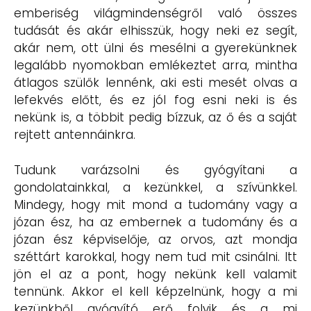
emberiség világmindenségről való összes
tudását és akár elhisszük, hogy neki ez segít,
akár nem, ott ülni és mesélni a gyerekünknek
legalább nyomokban emlékeztet arra, mintha
átlagos szülők lennénk, aki esti mesét olvas a
lefekvés előtt, és ez jól fog esni neki is és
nekünk is, a többit pedig bízzuk, az ő és a saját
rejtett antennáinkra.
Tudunk varázsolni és gyógyítani a
gondolatainkkal, a kezünkkel, a szívünkkel.
Mindegy, hogy mit mond a tudomány vagy a
józan ész, ha az embernek a tudomány és a
józan ész képviselője, az orvos, azt mondja
széttárt karokkal, hogy nem tud mit csinálni. Itt
jön el az a pont, hogy nekünk kell valamit
tennünk. Akkor el kell képzelnünk, hogy a mi
kezünkből gyógyító erő folyik és a mi