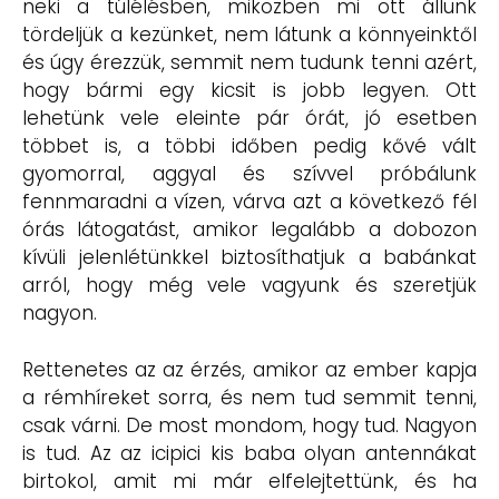
neki a túlélésben, miközben mi ott állunk
tördeljük a kezünket, nem látunk a könnyeinktől
és úgy érezzük, semmit nem tudunk tenni azért,
hogy bármi egy kicsit is jobb legyen. Ott
lehetünk vele eleinte pár órát, jó esetben
többet is, a többi időben pedig kővé vált
gyomorral, aggyal és szívvel próbálunk
fennmaradni a vízen, várva azt a következő fél
órás látogatást, amikor legalább a dobozon
kívüli jelenlétünkkel biztosíthatjuk a babánkat
arról, hogy még vele vagyunk és szeretjük
nagyon.
Rettenetes az az érzés, amikor az ember kapja
a rémhíreket sorra, és nem tud semmit tenni,
csak várni. De most mondom, hogy tud. Nagyon
is tud. Az az icipici kis baba olyan antennákat
birtokol, amit mi már elfelejtettünk, és ha