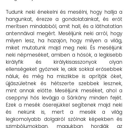
Tudunk neki énekelni és mesélni, hogy hallja a
hangunkat, érezze a gondolatainkat, és erőt
merítsen mindabból, amit hall, és a láthatatlan
antennáival megért. Meséljünk neki arról, hogy
milyen lesz, ha hazajön, hogy milyen a világ,
miket mutatunk majd meg neki. És meséljünk
neki népmeséket, amiben a hősök, a legkisebb
királyfik és királykisasszonyok olyan
ellenségeket győznek le, akik sokkal erősebbek
náluk, és még ha miszlikbe is aprítják őket,
újjászületnek és hétszerte szebbek lesznek,
mint annak előtte. Meséljünk meséket, ahol a
cseppnyi hős levágja a Sárkány minden fejét.
Ezek a mesék őserejükkel segítenek majd neki
és nekünk is, mert a mesék a világ
legkomolyabb dolgairól szólnak képekben és
szimbólumokban, magukban hordják az