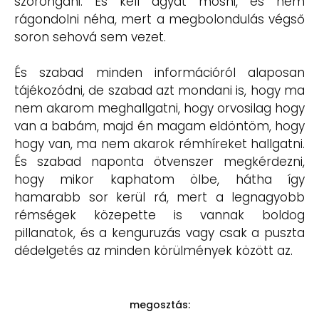
szorongani. És kell agyat mosni, és nem
rágondolni néha, mert a megbolondulás végső
soron sehová sem vezet.
És szabad minden információról alaposan
tájékozódni, de szabad azt mondani is, hogy ma
nem akarom meghallgatni, hogy orvosilag hogy
van a babám, majd én magam eldöntöm, hogy
hogy van, ma nem akarok rémhíreket hallgatni.
És szabad naponta ötvenszer megkérdezni,
hogy mikor kaphatom ölbe, hátha így
hamarabb sor kerül rá, mert a legnagyobb
rémségek közepette is vannak boldog
pillanatok, és a kenguruzás vagy csak a puszta
dédelgetés az minden körülmények között az.
megosztás: