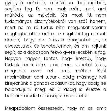
gyógyító erőkben, mesékben, babonákban,
segíteni fog. És nem csak azért, mert ami
működik, az működik, (és most itt nem
tudományos bizonyítékokról van szó) hanem,
mert ha mi rá tudjuk bízni magunkat valami
megfoghatatlan erőre, az segíteni fog nekünk
abban, hogy ne érezzük magunkat olyan
elveszettnek és tehetetlennek, és ami rajtunk
segít, az a dobozban fekvő gyerekecskén is fog.
Nagyon nagyon fontos, hogy érezzük, hogy
tudunk tenni érte, amíg nem vehetjük ölbe,
megadva ezzel azt, amit méhen kívül
maximálisan adni tudunk, addig máshogy kell
kifejeznünk a gondoskodásunkat, hogy addig se
bolonduljunk meg, és ő addig is érezze a
belőlünk áradó biztonságot és szeretet.
Megpróbálom összeszedni, hogy mi az, amit