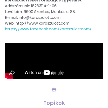
Koraszülöttekért Országos Egyesület
Adószámunk: 18283114-1-06
Levélcím: 6600 Szentes, Munkás u. 88.
E-mail: info@koraszulott.com
Web: http://www.koraszulott.com
https://www.facebook.com/koraszulottcom/
Topikok