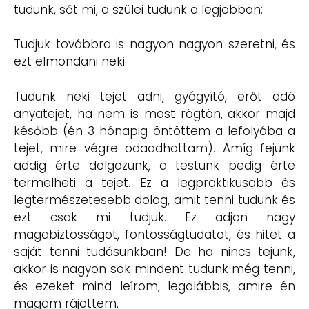
tudunk, sőt mi, a szülei tudunk a legjobban:
Tudjuk továbbra is nagyon nagyon szeretni, és
ezt elmondani neki.
Tudunk neki tejet adni, gyógyító, erőt adó
anyatejet, ha nem is most rögtön, akkor majd
később (én 3 hónapig öntöttem a lefolyóba a
tejet, mire végre odaadhattam). Amíg fejünk
addig érte dolgozunk, a testünk pedig érte
termelheti a tejet. Ez a legpraktikusabb és
legtermészetesebb dolog, amit tenni tudunk és
ezt csak mi tudjuk. Ez adjon nagy
magabiztosságot, fontosságtudatot, és hitet a
saját tenni tudásunkban! De ha nincs tejünk,
akkor is nagyon sok mindent tudunk még tenni,
és ezeket mind leírom, legalábbis, amire én
magam rájöttem.