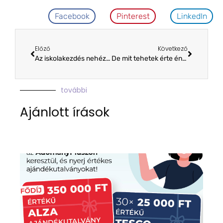
Facebook
Pinterest
LinkedIn
Előző
Következő
Az iskolakezdés nehézségei – egy fél év távlatából
De mit tehetek érte én? – 2. rész – Ha már hazajött…
további
Ajánlott írások