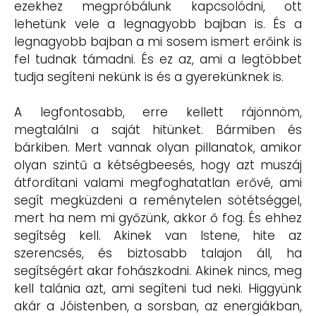
ezekhez megpróbálunk kapcsolódni, ott
lehetünk vele a legnagyobb bajban is. És a
legnagyobb bajban a mi sosem ismert erőink is
fel tudnak támadni. És ez az, ami a legtöbbet
tudja segíteni nekünk is és a gyerekünknek is.
A legfontosabb, erre kellett rájönnöm,
megtalálni a saját hitünket. Bármiben és
bárkiben. Mert vannak olyan pillanatok, amikor
olyan szintű a kétségbeesés, hogy azt muszáj
átfordítani valami megfoghatatlan erővé, ami
segít megküzdeni a reménytelen sötétséggel,
mert ha nem mi győzünk, akkor ő fog. És ehhez
segítség kell. Akinek van Istene, hite az
szerencsés, és biztosabb talajon áll, ha
segítségért akar fohászkodni. Akinek nincs, meg
kell talánia azt, ami segíteni tud neki. Higgyünk
akár a Jóistenben, a sorsban, az energiákban,