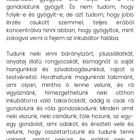
gondolatunk gyógyít. És nem tudom, hogy
folyik-e és gyógyít-e, de azt tudom, hogy jobb
érzés csukott szemmel, teljes erőből
koncentrálva hinni abban, hogy gyógyítok, mint
zokogva verni a fejem az inkubátor falába.
Tudunk neki vinni bárányszőrt, plüssállatkát,
anyatej illatú rongyocskát, kismagnót a saját
hangunkkal és szívdobogásunkkal, rajzot a
testvéreitől. Hordhatunk magunknál talizmánt,
ami olyan, mintha ő lenne velünk, és rá
vigyáznánk, hímezgethetünk neki otthon
inkubátorra való takarócskát, addig is csak rá
gondolunk és róla gondoskodunk. Minden amit
neki viszünk, neki csinálunk, tőle hozunk, az egy-
egy gondolat, ami odaköt, és érezteti vele és
velünk, hogy összetartozunk és tudunk tenni
valamit, amitől nekünk és ezáltal neki is