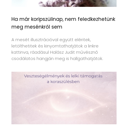
Ha már koripszülinap, nem feledkezhetünk
meg mesénkről sem
A mesét illusztrációval együtt eléritek,
letölthetitek és kinyomtathatjátok a linkre
kattinva, ráadásul Halász Judit művésznő
csodálatos hangján meg is hallgathatjátok.