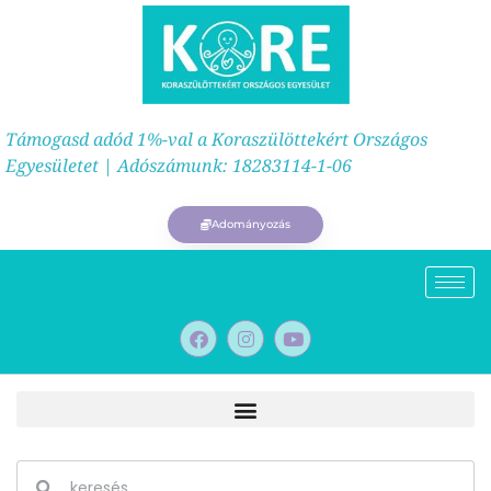
Támogasd adód 1%-val a Koraszülöttekért Országos
Egyesületet | Adószámunk: 18283114-1-06
Adományozás