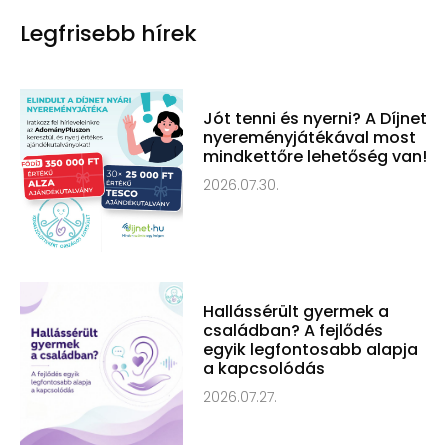
Legfrisebb hírek
Jót tenni és nyerni? A Díjnet
nyereményjátékával most
mindkettőre lehetőség van!
2026.07.30.
Hallássérült gyermek a
családban? A fejlődés
egyik legfontosabb alapja
a kapcsolódás
2026.07.27.