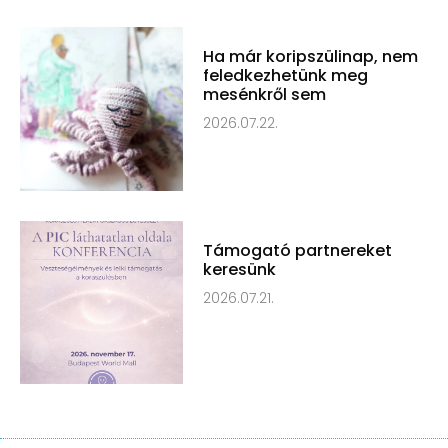
Ha már koripszülinap, nem
feledkezhetünk meg
mesénkről sem
2026.07.22.
Támogató partnereket
keresünk
2026.07.21.