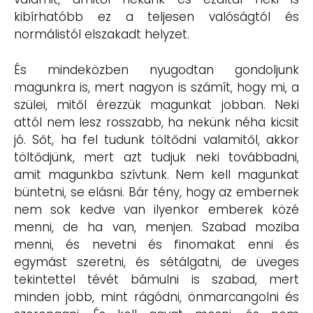
kibírhatóbb ez a teljesen valóságtól és
normálistól elszakadt helyzet.
És mindeközben nyugodtan gondoljunk
magunkra is, mert nagyon is számít, hogy mi, a
szülei, mitől érezzük magunkat jobban. Neki
attól nem lesz rosszabb, ha nekünk néha kicsit
jó. Sőt, ha fel tudunk töltődni valamitől, akkor
töltődjünk, mert azt tudjuk neki továbbadni,
amit magunkba szívtunk. Nem kell magunkat
büntetni, se elásni. Bár tény, hogy az embernek
nem sok kedve van ilyenkor emberek közé
menni, de ha van, menjen. Szabad moziba
menni, és nevetni és finomakat enni és
egymást szeretni, és sétálgatni, de üveges
tekintettel tévét bámulni is szabad, mert
minden jobb, mint rágódni, önmarcangolni és