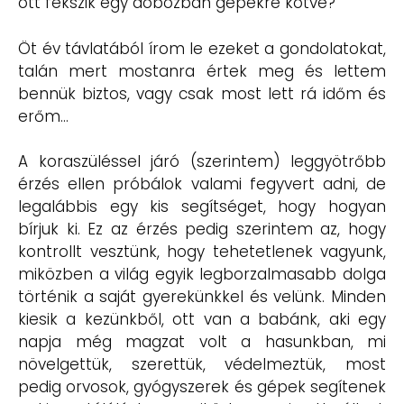
ott fekszik egy dobozban gépekre kötve?
Öt év távlatából írom le ezeket a gondolatokat,
talán mert mostanra értek meg és lettem
bennük biztos, vagy csak most lett rá időm és
erőm…
A koraszüléssel járó (szerintem) leggyötrőbb
érzés ellen próbálok valami fegyvert adni, de
legalábbis egy kis segítséget, hogy hogyan
bírjuk ki. Ez az érzés pedig szerintem az, hogy
kontrollt vesztünk, hogy tehetetlenek vagyunk,
miközben a világ egyik legborzalmasabb dolga
történik a saját gyerekünkkel és velünk. Minden
kiesik a kezünkből, ott van a babánk, aki egy
napja még magzat volt a hasunkban, mi
növelgettük, szerettük, védelmeztük, most
pedig orvosok, gyógyszerek és gépek segítenek