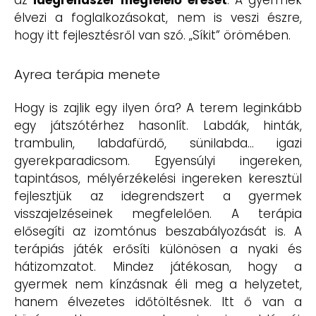
az
idegrendszer megfelelő érését
. A gyermek
élvezi a foglalkozásokat, nem is veszi észre,
hogy itt fejlesztésről van szó. „Síkit” örömében.
Ayrea terápia menete
Hogy is zajlik egy ilyen óra? A terem leginkább
egy játszótérhez hasonlít. Labdák, hinták,
trambulin, labdafürdő, sünilabda… igazi
gyerekparadicsom. Egyensúlyi ingereken,
tapintásos, mélyérzékelési ingereken keresztül
fejlesztjük az idegrendszert a gyermek
visszajelzéseinek megfelelően. A terápia
elősegíti az izomtónus beszabályozását is. A
terápiás játék erősíti különösen a nyaki és
hátizomzatot. Mindez játékosan, hogy a
gyermek nem kínzásnak éli meg a helyzetet,
hanem élvezetes időtöltésnek. Itt ő van a