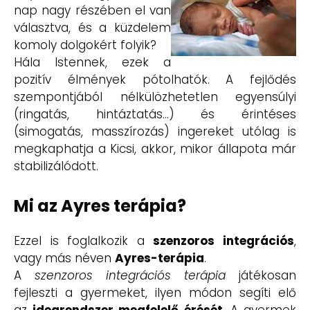
nap nagy részében el van
választva, és a küzdelem
komoly dolgokért folyik?
Hála Istennek, ezek a
pozitív élmények pótolhatók. A fejlődés
szempontjából nélkülözhetetlen egyensúlyi
(ringatás, hintáztatás…) és érintéses
(simogatás, masszírozás) ingereket utólag is
megkaphatja a Kicsi, akkor, mikor állapota már
stabilizálódott.
Mi az Ayres terápia?
Ezzel is foglalkozik a
szenzoros integrációs
,
vagy más néven
Ayres-terápia
.
A
szenzoros integrációs terápia
játékosan
fejleszti a gyermeket, ilyen módon segíti elő