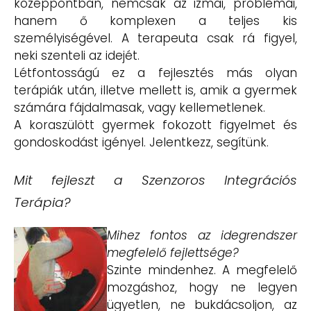
középpontban, nemcsak az izmai, problémái,
hanem ő komplexen a teljes kis
személyiségével. A terapeuta csak rá figyel,
neki szenteli az idejét.
Létfontosságú ez a fejlesztés más olyan
terápiák után, illetve mellett is, amik a gyermek
számára fájdalmasak, vagy kellemetlenek.
A koraszülött gyermek fokozott figyelmet és
gondoskodást igényel. Jelentkezz, segítünk.
Mit fejleszt a Szenzoros Integrációs
Terápia?
Mihez fontos az idegrendszer
megfelelő fejlettsége?
Szinte mindenhez. A megfelelő
mozgáshoz, hogy ne legyen
ügyetlen, ne bukdácsoljon, az