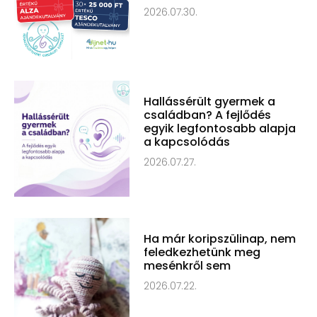
2026.07.30.
Hallássérült gyermek a
családban? A fejlődés
egyik legfontosabb alapja
a kapcsolódás
2026.07.27.
Ha már koripszülinap, nem
feledkezhetünk meg
mesénkről sem
2026.07.22.