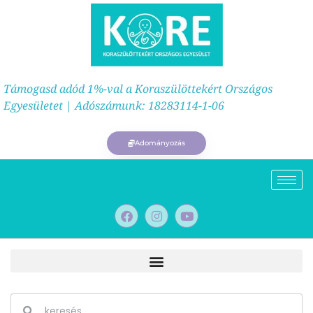
Támogasd adód 1%-val a Koraszülöttekért Országos
Egyesületet | Adószámunk: 18283114-1-06
Adományozás