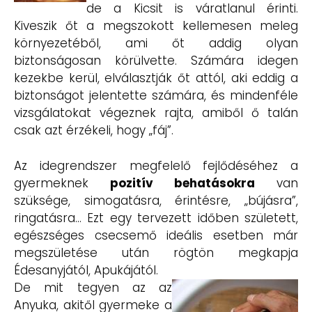
de a Kicsit is váratlanul érinti.
Kiveszik őt a megszokott kellemesen meleg
környezetéből, ami őt addig olyan
biztonságosan körülvette. Számára idegen
kezekbe kerül, elválasztják őt attól, aki eddig a
biztonságot jelentette számára, és mindenféle
vizsgálatokat végeznek rajta, amiből ő talán
csak azt érzékeli, hogy „fáj”.
Az idegrendszer megfelelő fejlődéséhez a
gyermeknek
pozitív behatásokra
van
szüksége, simogatásra, érintésre, „bújásra”,
ringatásra… Ezt egy tervezett időben született,
egészséges csecsemő ideális esetben már
megszületése után rögtön megkapja
Édesanyjától, Apukájától.
De mit tegyen az az
Anyuka, akitől gyermeke a