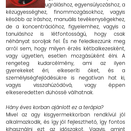
ugráláshoz, egyensúlyozáshoz, a
kézügyességhez, finommozgásokhoz, vagyis
később az íráshoz, manuális tevékenységekhez,
de a koncentrációhoz, figyelemhez, vagyis a
tanuláshoz is létfontosságú, hogy csak
néhányat soroljak fel. És ne feledkezzünk meg
arról sem, hogy milyen érzés kétbalkezesként,
vagy ügyetlen, esetlen mozgásúként élni. A
rengeteg kudarcélmény, ami az ilyen
gyerekeket éri, elkeseríti őket, és a
személyiségfejlődésükre is negatívan hat ki,
vagyis visszahúzódóvá, vagy éppen
elkeseredetten dühössé válhatnak.
Hány éves korban ajánlott ez a terápia?
Mivel az agy kisgyermekkorban rendkívül jól
alkalmazkodik, és így jól fejleszthető, így fontos
kihasználni ezt az időszakot. Vagyis, amint