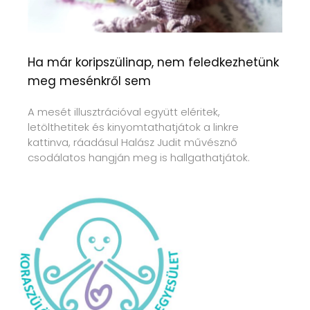
Ha már koripszülinap, nem feledkezhetünk
meg mesénkről sem
A mesét illusztrációval együtt eléritek,
letölthetitek és kinyomtathatjátok a linkre
kattinva, ráadásul Halász Judit művésznő
csodálatos hangján meg is hallgathatjátok.