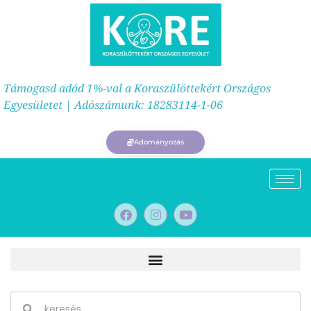
Támogasd adód 1%-val a Koraszülöttekért Országos
Egyesületet | Adószámunk: 18283114-1-06
Adományozás