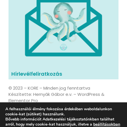
Hírlevélfeliratkozás
© 2023 – KORE – Minden jog fenntartva
Készítette: Hernyák Gábor e.v. – WordPress &
Elementor Pro
A felhasználói élmény fokozása érdekében weboldalunkon
cookie-kat (sütiket) használunk.
Bővebb információt Adatkezelési tájékoztatónkban találhat
Adatvédelmi tájékoztató
arról, hogy mely cookie-kat használjuk, illetve a
beállításokban