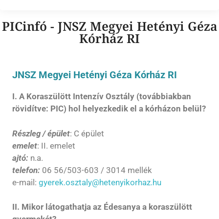
PICinfó - JNSZ Megyei Hetényi Géza
Kórház RI
JNSZ Megyei Hetényi Géza Kórház RI
I. A Koraszülött Intenzív Osztály (továbbiakban
rövidítve: PIC) hol helyezkedik el a kórházon belül?
Részleg / épület
: C épület
emelet
: II. emelet
ajtó:
n.a.
telefon:
06 56/503-603 / 3014 mellék
e-mail:
gyerek.osztaly@hetenyikorhaz.hu
II. Mikor látogathatja az Édesanya a koraszülött