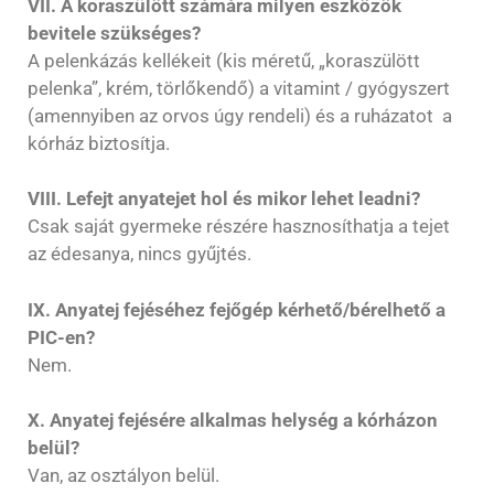
VII. A koraszülött számára milyen eszközök
bevitele szükséges?
A pelenkázás kellékeit (kis méretű, „koraszülött
pelenka”, krém, törlőkendő) a vitamint / gyógyszert
(amennyiben az orvos úgy rendeli) és a ruházatot a
kórház biztosítja.
VIII. Lefejt anyatejet hol és mikor lehet leadni?
Csak saját gyermeke részére hasznosíthatja a tejet
az édesanya, nincs gyűjtés.
IX. Anyatej fejéséhez fejőgép kérhető/bérelhető a
PIC-en?
Nem.
X. Anyatej fejésére alkalmas helység a kórházon
belül?
Van, az osztályon belül.