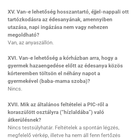
XV. Van-e lehetőség hosszantartó, éjjel-nappali ott
tartózkodásra az édesanyának, amennyiben
utazása, napi ingázása nem vagy nehezen
megoldható?
Van, az anyaszállón.
XVI. Van-e lehetőség a kórházban arra, hogy a
gyermek hazaengedése előtt az édesanya közös
kórteremben töltsön el néhány napot a
gyermekével (baba-mama szoba)?
Nincs.
XVII. Mik az általános feltételei a PIC-ről a
koraszülött osztályra (“hízlaldába”) való
átkerülésnek?
Nincs testsúlyhatár. Feltételek a spontán légzés,
megfelelő vérkép, illetve ha nem áll fenn fertőzés