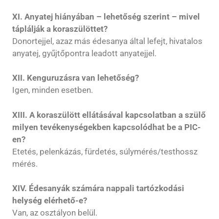
XI. Anyatej hiányában – lehetőség szerint – mivel
táplálják a koraszülöttet?
Donortejjel, azaz más édesanya által lefejt, hivatalos
anyatej, gyűjtőpontra leadott anyatejjel.
XII. Kenguruzásra van lehetőség?
Igen, minden esetben.
XIII. A koraszülött ellátásával kapcsolatban a szülő
milyen tevékenységekben kapcsolódhat be a PIC-
en?
Etetés, pelenkázás, fürdetés, súlymérés/testhossz
mérés.
XIV. Édesanyák számára nappali tartózkodási
helység elérhető-e?
Van, az osztályon belül.