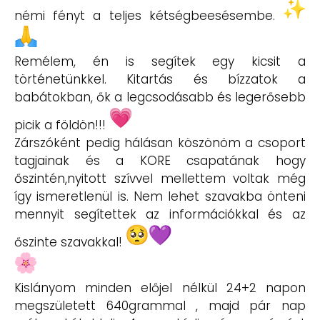
némi fényt a teljes kétségbeesésembe.
Remélem, én is segítek egy kicsit a
történetünkkel. Kitartás és bízzatok a
babátokban, ők a legcsodásabb és legerősebb
picik a földön!!!
Zárszóként pedig hálásan köszönöm a csoport
tagjainak és a KORE csapatának hogy
őszintén,nyitott szívvel mellettem voltak még
így ismeretlenül is. Nem lehet szavakba önteni
mennyit segítettek az információkkal és az
őszinte szavakkal!
Kislányom minden előjel nélkül 24+2 napon
megszületett 640grammal , majd pár nap