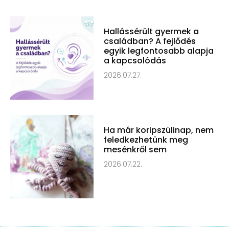
Hallássérült gyermek a
családban? A fejlődés
egyik legfontosabb alapja
a kapcsolódás
2026.07.27.
Ha már koripszülinap, nem
feledkezhetünk meg
mesénkről sem
2026.07.22.