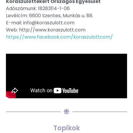
Koraszülöttekért Országos Egyesület
Adószámunk: 18283114-1-06
Levélcím: 6600 Szentes, Munkás u. 88.
E-mail: info@koraszulott.com
Web: http://www.koraszulott.com
https://www.facebook.com/koraszulottcom/
Topikok