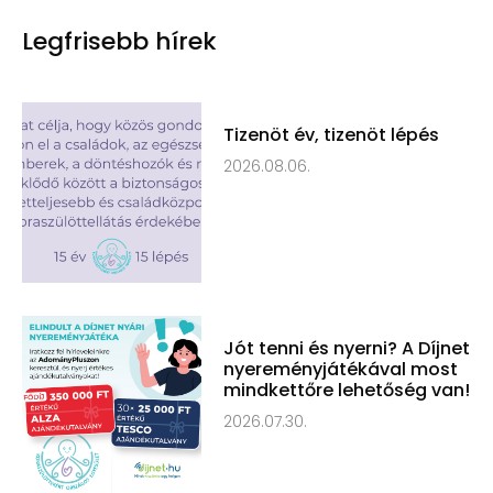
Legfrisebb hírek
Tizenöt év, tizenöt lépés
2026.08.06.
Jót tenni és nyerni? A Díjnet
nyereményjátékával most
mindkettőre lehetőség van!
2026.07.30.