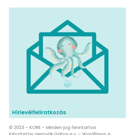
Hírlevélfeliratkozás
© 2023 – KORE – Minden jog fenntartva
Készítette: Hernyák Gábor e.v. – WordPress &