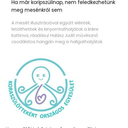
Ha már koripszülinap, nem feledkezhetünk
meg mesénkről sem
A mesét illusztrációval együtt eléritek,
letölthetitek és kinyomtathatjátok a linkre
kattinva, ráadásul Halász Judit művésznő
csodálatos hangján meg is hallgathatjátok.