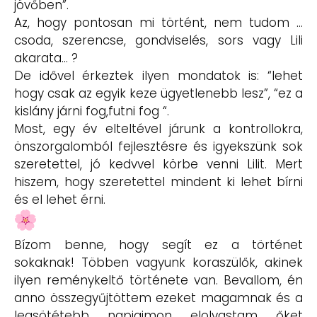
jövőben”.
Az, hogy pontosan mi történt, nem tudom …
csoda, szerencse, gondviselés, sors vagy Lili
akarata… ?
De idővel érkeztek ilyen mondatok is: “lehet
hogy csak az egyik keze ügyetlenebb lesz”, “ez a
kislány járni fog,futni fog “.
Most, egy év elteltével járunk a kontrollokra,
önszorgalomból fejlesztésre és igyekszünk sok
szeretettel, jó kedvvel körbe venni Lilit. Mert
hiszem, hogy szeretettel mindent ki lehet bírni
és el lehet érni.
Bízom benne, hogy segít ez a történet
sokaknak! Többen vagyunk koraszülők, akinek
ilyen reménykeltő története van. Bevallom, én
anno összegyűjtöttem ezeket magamnak és a
legsötétebb napjaimon elolvastam őket