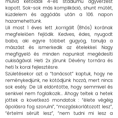
múlva kétoldali 4-es stádiumú agyvérzést
kapott. Sok-sok más komplikáció, shunt műtét,
küzdelem és aggódás után a 106. napon
hazamehettünk.
Lili most 1 éves lett ,korrigált (8hós) korának
megfelelően fejlődik. Kedves, édes, nyugodt
baba, aki egyre többet gügyög, tanulja a
mászást és ismerkedik az ételekkel. Nagy
megfigyelő és minden napunkat megédesíti
cukiságával. Heti 2x járunk Dévény tornára és
heti 1x korai fejlesztésre.
Születésekor azt a “tanácsot” kaptuk, hogy ne
reménykedjünk, ne kötődjünk hozzá, mert nincs
sok esély. De Lili eldöntötte, hogy semmivel és
senkivel nem foglalkozik… Ahogy teltek a hetek
jöttek a következő mondatok : “élete végéig
ápolásra fog szorulni”, “mozgáskorlátozott lesz”,
“értelmi sérült lesz”, “nem tudni mi lesz a