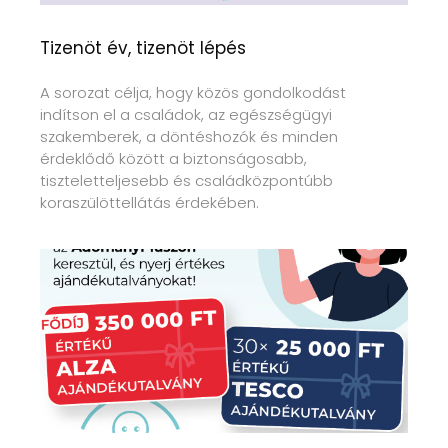
Tizenöt év, tizenöt lépés
A sorozat célja, hogy közös gondolkodást
indítson el a családok, az egészségügyi
szakemberek, a döntéshozók és minden
érdeklődő között a biztonságosabb,
tiszteletteljesebb és családközpontúbb
koraszülöttellátás érdekében.