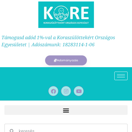
Támogasd adód 1%-val a Koraszülöttekért Országos
Egyesületet | Adószámunk: 18283114-1-06
Adományozás