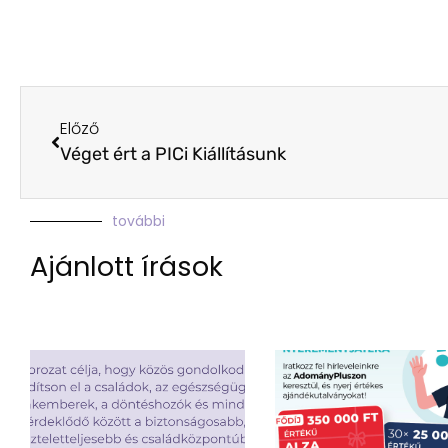
Előző
Véget ért a PICi Kiállításunk
további
Ajánlott írások