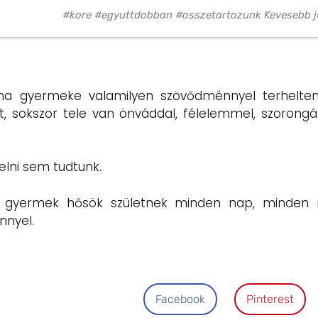
#kore #egyuttdobban #osszetartozunk Kevesebb j
ha gyermeke valamilyen szövődménnyel terhelten
t, sokszor tele van önváddal, félelemmel, szorongás
elni sem tudtunk.
a, gyermek hősök születnek minden nap, minden
nnyel.
Facebook
Pinterest