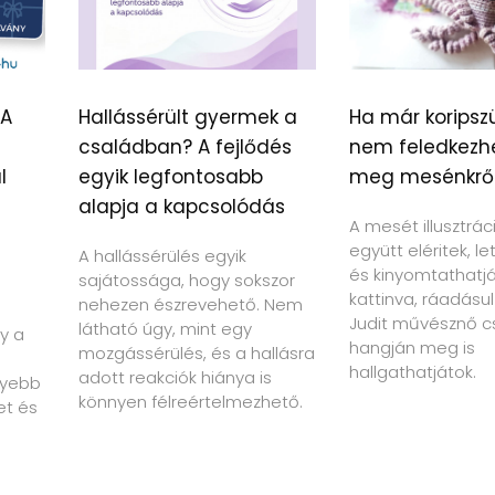
 A
Hallássérült gyermek a
Ha már koripszü
családban? A fejlődés
nem feledkezh
l
egyik legfontosabb
meg mesénkrő
alapja a kapcsolódás
A mesét illusztrác
együtt eléritek, le
A hallássérülés egyik
és kinyomtathatját
sajátossága, hogy sokszor
kattinva, ráadásul
nehezen észrevehető. Nem
Judit művésznő c
látható úgy, mint egy
y a
hangján meg is
mozgássérülés, és a hallásra
hallgathatjátok.
adott reakciók hiánya is
nyebb
könnyen félreértelmezhető.
et és