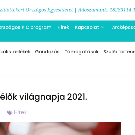
ülöttekért Országos Egyesületet | Adószámunk: 18283114-
Országos PIC program
Hírek
Kapcsolat
Arcképcs
iális kellékek
Gondozás
Támogatások
Szülői történ
élők világnapja 2021.
Hírek