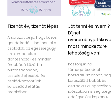
Tizenöt év, tizenöt lépés
Jót tenni és nyerni?
Díjnet
A sorozat célja, hogy közös
nyereményjátékáva
gondolkodást indítson el a
most mindkettőre
családok, az egészségügyi
lehetőség van!
szakemberek, a
döntéshozók és minden
Köszönjük, ha
érdeklődő között a
támogatásoddal
biztonságosabb,
hozzájárulsz ahhoz, hog
tiszteletteljesebb és
koraszülött babák és
családközpontúbb
családjaik a legérzéke
koraszülöttellátás
időszakban is segítség
érdekében.
odafigyelést kapjanak!