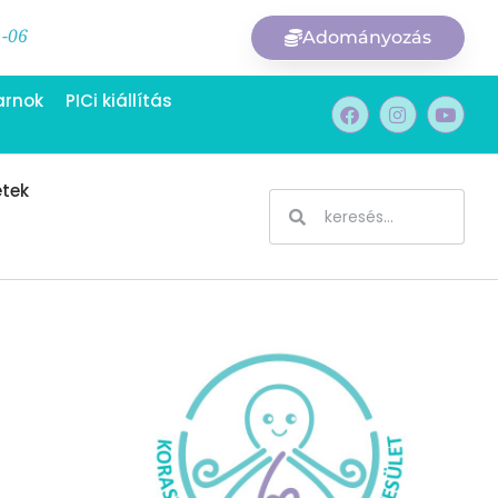
1-06
Adományozás
arnok
PICi kiállítás
etek