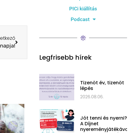
PICi kiállítás
Podcast
etkező
napja!
Legfrisebb hírek
Tizenöt év, tizenöt
lépés
2026.08.06.
Jót tenni és nyerni?
A Díjnet
nyereményjátékával