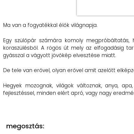
Ma van a fogyatékkal élők világnapja.
Egy szülőpár számára komoly megpróbáltatás, 
koraszülésből. A rögös út mely az elfogadásig tar
gyásszal a vágyott jövőkép elvesztése miatt.
De tele van erővel, olyan erővel amit azelőtt elképz
Hegyek mozognak, világok változnak, anya, ap
fejlesztéssel, minden elért apró, vagy nagy eredmé
megosztás: