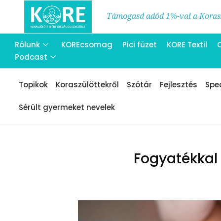
Támogasd adód 1%-val a Korasz
Rólunk
KOREcsomag
Pici füzet
KORE Textil
Podcast
Topikok
Koraszülöttekről
Szótár
Fejlesztés
Spec
Sérült gyermeket nevelek
Fogyatékkal 