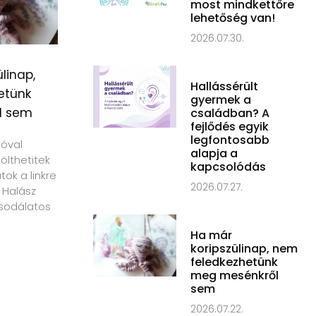
most mindkettőre
lehetőség van!
2026.07.30.
linap,
Hallássérült
etünk
gyermek a
l sem
családban? A
fejlődés egyik
legfontosabb
ióval
alapja a
tölthetitek
kapcsolódás
ok a linkre
2026.07.27.
 Halász
sodálatos
Ha már
koripszülinap, nem
feledkezhetünk
meg mesénkről
sem
2026.07.22.