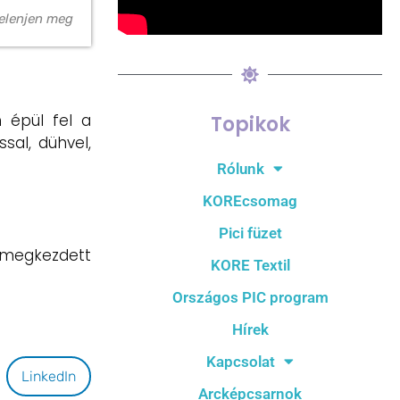
elenjen meg
 épül fel a
Topikok
sal, dühvel,
Rólunk
KOREcsomag
Pici füzet
 megkezdett
KORE Textil
Országos PIC program
Hírek
Kapcsolat
LinkedIn
Arcképcsarnok