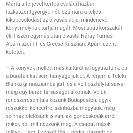
Márta a férjével kertes családi házban
Iszkaszentgyörgyön él. Számára a teljes
kikapcsolódást az olvasás adja, mindenevő
könyvmolynak tartja magát. Most apás korszakát
éli, hiszen egymás után olvasta Náray Tamás:
Apám szerint, és Grecsó Krisztián: Apám üzent
köteteit.
– A könyvek mellett más kultúrát is fogyasztunk, és
a barátainkat sem hanyagoljuk el. A férjem a Teleki
Blanka gimnáziumba járt, és a volt osztálytársaival
máig egy baráti társaságot alkotnak. Velük
rendszeresen találkozunk Budapesten, egyik
részükkel koncertre, színházba megyünk, még
színházfelelősünk is van, aki gondoskodik arról,
mikor, hol, mit nézzünk meg. A csapat másik
felével – ami tizenkét fős – pedig utazgatunk.