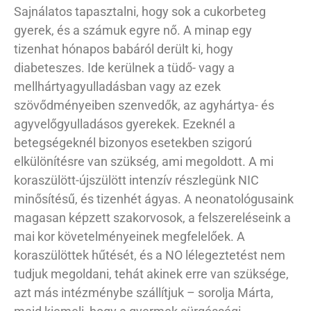
Sajnálatos tapasztalni, hogy sok a cukorbeteg
gyerek, és a számuk egyre nő. A minap egy
tizenhat hónapos babáról derült ki, hogy
diabeteszes. Ide kerülnek a tüdő- vagy a
mellhártyagyulladásban vagy az ezek
szövődményeiben szenvedők, az agyhártya- és
agyvelőgyulladásos gyerekek. Ezeknél a
betegségeknél bizonyos esetekben szigorú
elkülönítésre van szükség, ami megoldott. A mi
koraszülött-újszülött intenzív részlegünk NIC
minősítésű, és tizenhét ágyas. A neonatológusaink
magasan képzett szakorvosok, a felszereléseink a
mai kor követelményeinek megfelelőek. A
koraszülöttek hűtését, és a NO lélegeztetést nem
tudjuk megoldani, tehát akinek erre van szüksége,
azt más intézménybe szállítjuk – sorolja Márta,