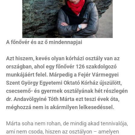
A főnővér és az ő mindennapjai
Azt hiszem, kevés olyan kórházi osztály van az
országban, ahol egy főnővér 126 szakdolgozó
munkájáért felel. Márpedig a Fejér Vármegyei
Szent György Egyetemi Oktató Kórház újszülött,
csecsemő- és gyermek osztályának hét részlegén
dr. Andavölgyiné Tóth Márta ezt teszi évek óta,
méghozzá nem is akármilyen lelkesedéssel.
Márta soha nem rohan, de mindig akad tennivalója,
ami nem csoda, hiszen az osztályon – amelyen