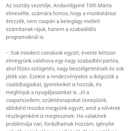
Az osztály vezetője, Andavölgyiné Tóth Márta
elmesélte, számára fontos, hogy a munkatársai
érezzék, nem csupán a betegágy mellett
számítanak rájuk, hanem a szabadidős
programoknál is.
– Sok mindent csinálunk együtt, évente kétszer
elmegyünk valahova egy nagy szabadtéri partira,
ahol főzés sütögetés, nagy beszélgetetések és sok
játék van. Ezekre a rendezvényekre a dolgozók a
családtagjaikat, gyerekeiket is hozzák, és
meghívjuk a nyugdíjasainkat is. Jó a
csapatszellem, születésnapokat ünneplünk,
időnként moziba megyünk együtt, amit a nővérek
részlegenként is megtesznek. Ha valakinek
problémája van, fordulhatnak hozzám, igénybe