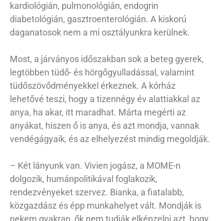
kardiológián, pulmonológián, endogrin
diabetológián, gasztroenterológián. A kiskorú
daganatosok nem a mi osztályunkra kerülnek.
Most, a járványos időszakban sok a beteg gyerek,
legtöbben tüdő- és hörgőgyulladással, valamint
tüdőszövődményekkel érkeznek. A kórház
lehetővé teszi, hogy a tizennégy év alattiakkal az
anya, ha akar, itt maradhat. Márta megérti az
anyákat, hiszen ő is anya, és azt mondja, vannak
vendégágyaik, és az elhelyezést mindig megoldják.
– Két lányunk van. Vivien jogász, a MOME-n
dolgozik, humánpolitikával foglakozik,
rendezvényeket szervez. Bianka, a fiatalabb,
közgazdász és épp munkahelyet vált. Mondják is
nekem gyakran, ők nem tudják elképzelni azt, hogy