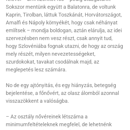
Sokszor mentünk együtt a Balatonra, de voltunk
Kaprin, Tirolban, láttuk Toszkánát, Horvátországot,
Amalfi és Nápoly környékét, hogy csak néhányat
említsek – mondja boldogan, aztán elárulja, az idei
szervezésben nem vesz részt, csak annyit tud,
hogy Szlovéniába fognak utazni, de hogy az ország
mely részét, milyen nevezetességeket,
szurdokokat, tavakat csodálnak majd, az
meglepetés lesz számára.
No de egy ajtónyitás, és egy hiányzás, betegség
bejelentése, a főnővért, az olasz álomból azonnal
visszazökkent a valóságba.
– Az osztály nővéreinek létszáma a
minimumfeltételeknek megfelel, de lehetnénk