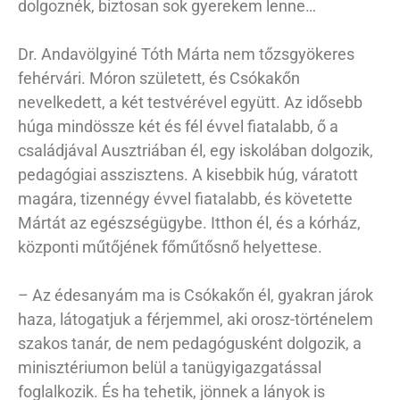
dolgoznék, biztosan sok gyerekem lenne…
Dr. Andavölgyiné Tóth Márta nem tőzsgyökeres
fehérvári. Móron született, és Csókakőn
nevelkedett, a két testvérével együtt. Az idősebb
húga mindössze két és fél évvel fiatalabb, ő a
családjával Ausztriában él, egy iskolában dolgozik,
pedagógiai asszisztens. A kisebbik húg, váratott
magára, tizennégy évvel fiatalabb, és követette
Mártát az egészségügybe. Itthon él, és a kórház,
központi műtőjének főműtősnő helyettese.
– Az édesanyám ma is Csókakőn él, gyakran járok
haza, látogatjuk a férjemmel, aki orosz-történelem
szakos tanár, de nem pedagógusként dolgozik, a
minisztériumon belül a tanügyigazgatással
foglalkozik. És ha tehetik, jönnek a lányok is