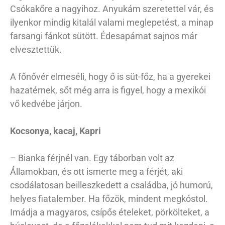
Csókakőre a nagyihoz. Anyukám szeretettel vár, és
ilyenkor mindig kitalál valami meglepetést, a minap
farsangi fánkot sütött. Édesapámat sajnos már
elvesztettük.
A főnővér elmeséli, hogy ő is süt-főz, ha a gyerekei
hazatérnek, sőt még arra is figyel, hogy a mexikói
vő kedvébe járjon.
Kocsonya, kacaj, Kapri
– Bianka férjnél van. Egy táborban volt az
Államokban, és ott ismerte meg a férjét, aki
csodálatosan beilleszkedett a családba, jó humorú,
helyes fiatalember. Ha főzök, mindent megkóstol.
Imádja a magyaros, csípős ételeket, pörkölteket, a