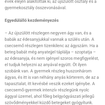
évek elején alakították ki, az újszülött osztály és a
gyermekosztály összevonásával.
Egyedülálló kezdeményezés
– Az újszülött részlegen negyven ágy van, és a
babák az édesanyjukkal vannak a szülés után. A
csecsemő részlegen tizenkilenc az ágyszám. Ha a
beteg babát még anyatejjel táplálja – szoptatja –
az édesanyja, és nem igényel szoros megfigyelést,
el tudjuk helyezni az anyával együtt. Öt ilyen
szobánk van. A gyermek részleg huszonhárom
ágyas, és itt is van néhány anyás kórterem, de az a
tapasztalat, itt kevésbé veszik ezeket igénybe. A
csecsemő-gyermek intenzív részlegünk nyolc
ággyal üzemel, ahol főleg belgyógyászati jellegű
szövődményekkel küzdő betegeket gyógyítunk.