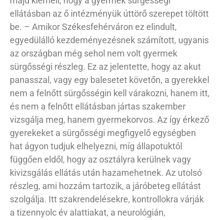
majd kiemeli, hogy a gyermek sürgésségi
ellátásban az ő intézményük úttörő szerepet töltött
be. – Amikor Székesfehérváron ez elindult,
egyedülálló kezdeményezésnek számított, ugyanis
az országban még sehol nem volt gyermek
sürgősségi részleg. Ez az jelentette, hogy az akut
panasszal, vagy egy balesetet követőn, a gyerekkel
nem a felnőtt sürgősségin kell várakozni, hanem itt,
és nem a felnőtt ellátásban jártas szakember
vizsgálja meg, hanem gyermekorvos. Az így érkező
gyerekeket a sürgősségi megfigyelő egységben
hat ágyon tudjuk elhelyezni, míg állapotuktól
függően eldől, hogy az osztályra kerülnek vagy
kivizsgálás ellátás után hazamehetnek. Az utolsó
részleg, ami hozzám tartozik, a járóbeteg ellátást
szolgálja. Itt szakrendelésekre, kontrollokra várják
a tizennyolc év alattiakat, a neurológián,