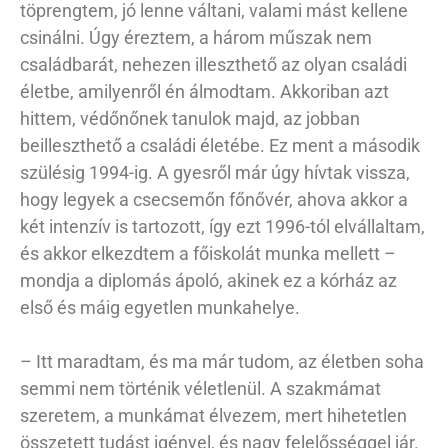
töprengtem, jó lenne váltani, valami mást kellene
csinálni. Úgy éreztem, a három műszak nem
családbarát, nehezen illeszthető az olyan családi
életbe, amilyenről én álmodtam. Akkoriban azt
hittem, védőnőnek tanulok majd, az jobban
beilleszthető a családi életébe. Ez ment a második
szülésig 1994-ig. A gyesről már úgy hívtak vissza,
hogy legyek a csecsemőn főnővér, ahova akkor a
két intenzív is tartozott, így ezt 1996-tól elvállaltam,
és akkor elkezdtem a főiskolát munka mellett –
mondja a diplomás ápoló, akinek ez a kórház az
első és máig egyetlen munkahelye.
– Itt maradtam, és ma már tudom, az életben soha
semmi nem történik véletlenül. A szakmámat
szeretem, a munkámat élvezem, mert hihetetlen
összetett tudást igényel, és nagy felelősséggel jár.