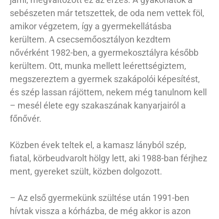
sebészeten már tetszettek, de oda nem vettek föl,
amikor végzetem, így a gyermekellátásba
kerültem. A csecsemőosztályon kezdtem
nővérként 1982-ben, a gyermekosztályra később
kerültem. Ott, munka mellett leérettségiztem,
megszereztem a gyermek szakápolói képesítést,
és szép lassan rájöttem, nekem még tanulnom kell
– mesél élete egy szakaszának kanyarjairól a
főnővér.
Közben évek teltek el, a kamasz lányból szép,
fiatal, körbeudvarolt hölgy lett, aki 1988-ban férjhez
ment, gyereket szült, közben dolgozott.
– Az első gyermekünk szültése után 1991-ben
hívtak vissza a kórházba, de még akkor is azon