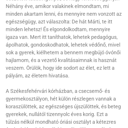
Néhány éve, amikor valakinek elmondtam, mi
minden akartam lenni, és mennyire nem vonzott az
egészségügy, azt válaszolta: De hát Márti, te itt
minden lehetsz! És elgondolkodtam, mennyire
igaza van. Mert itt taníthatok, lehetek pedagógus,
ápolhatok, gondoskodhatok, lehetek védőnő, mivel
sok a gyerek, kiélhetem a bennem megbújó óvónői
hajlamom, és a vezető kvalitásaimnak is hasznát
veszem. Örülök, hogy ide sodort az élet, ez lett a
pályám, az életem hivatása.
A Székesfehérvári kórházban, a csecsemő- és
gyermekosztályon, hét külön részlegen vannak a
koraszülöttek, az egészséges újszülöttek, és beteg
gyerekek, nullától tizennyolc éves korig. Ezt a
túlzás nélkül mondható óriási osztályt a kétezres