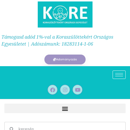
Támogasd adód 1%-val a Koraszülöttekért Országos
Egyesületet | Adószámunk: 18283114-1-06
Adományozás