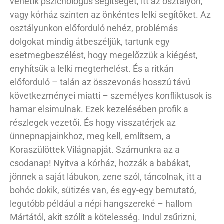
vehetik pszichológus segítségét, itt az osztályon,
vagy kórház szinten az önkéntes lelki segítőket. Az
osztályunkon előforduló nehéz, problémás
dolgokat mindig átbeszéljük, tartunk egy
esetmegbeszélést, hogy megelőzzük a kiégést,
enyhítsük a lelki megterhelést. És a ritkán
előforduló – talán az összevonás hosszú távú
következményei miatti – személyes konfliktusok is
hamar elsimulnak. Ezek kezelésében profik a
részlegek vezetői. És hogy visszatérjek az
ünnepnapjainkhoz, meg kell, említsem, a
Koraszülöttek Világnapját. Számunkra az a
csodanap! Nyitva a kórház, hozzák a babákat,
jönnek a saját lábukon, zene szól, táncolnak, itt a
bohóc dokik, sütizés van, és egy-egy bemutató,
legutóbb például a népi hangszereké – hallom
Mártától, akit szólít a kötelesség. Indul zsűrizni,