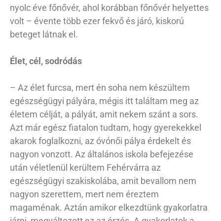
nyolc éve főnővér, ahol korábban főnővér helyettes
volt – évente több ezer fekvő és járó, kiskorú
beteget látnak el.
Élet, cél, sodródás
– Az élet furcsa, mert én soha nem készültem
egészségügyi pályára, mégis itt találtam meg az
életem célját, a pályát, amit nekem szánt a sors.
Azt már egész fiatalon tudtam, hogy gyerekekkel
akarok foglalkozni, az óvónői pálya érdekelt és
nagyon vonzott. Az általános iskola befejezése
után véletlenül kerültem Fehérvárra az
egészségügyi szakiskolába, amit bevallom nem
nagyon szerettem, mert nem éreztem
magaménak. Aztán amikor elkezdtünk gyakorlatra
járni, megváltozott ez az érzés. A gyakorlatok a