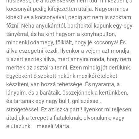
húslevest, de a főzelékekkel nem tud mit kezdeni, a
kocsonyát pedig kifejezetten utálja. Nagyon nincs
kibékülve a kocsonyával, pedig azt nem is szoktam
főzni. Néha anyukámtól, barátoktól kapunk egy-egy
tányérral, és ha kint hagyom a konyhapulton,
mindenki odamegy, fölkiált, hogy jé kocsonya! És
állva eszegetni kezdi. Ilyenkor a vejem azt mondja:
ti azért eszitek állva, mert annyira ronda, hogy nem
meritek az asztalra tenni. Ezen mindig jót derülünk.
Egyébként ő szokott nekünk mexikói ételeket
készíteni, van hozzá tehetsége. És nyaranta, a
lányaim, és a barátaik, összejönnek a kertünkben,
és tartanak egy nagy bulit, grillezéssel,
sütögetéssel. Ez az Iszka parti! Ilyenkor mi teljesen
átadjuk a terepet a fiataloknak, elvonulunk, vagy
elutazunk – meséli Márta.