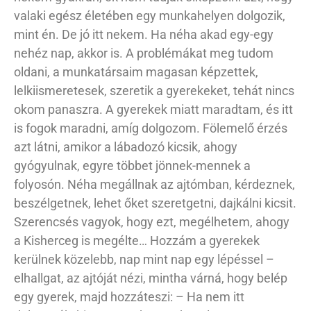
valaki egész életében egy munkahelyen dolgozik,
mint én. De jó itt nekem. Ha néha akad egy-egy
nehéz nap, akkor is. A problémákat meg tudom
oldani, a munkatársaim magasan képzettek,
lelkiismeretesek, szeretik a gyerekeket, tehát nincs
okom panaszra. A gyerekek miatt maradtam, és itt
is fogok maradni, amíg dolgozom. Fölemelő érzés
azt látni, amikor a lábadozó kicsik, ahogy
gyógyulnak, egyre többet jönnek-mennek a
folyosón. Néha megállnak az ajtómban, kérdeznek,
beszélgetnek, lehet őket szeretgetni, dajkálni kicsit.
Szerencsés vagyok, hogy ezt, megélhetem, ahogy
a Kisherceg is megélte… Hozzám a gyerekek
kerülnek közelebb, nap mint nap egy lépéssel –
elhallgat, az ajtóját nézi, mintha várná, hogy belép
egy gyerek, majd hozzáteszi: – Ha nem itt