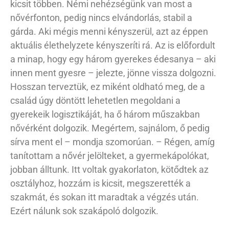
kicsit többen. Némi nehézségünk van most a
nővérfonton, pedig nincs elvándorlás, stabil a
gárda. Aki mégis menni kényszerül, azt az éppen
aktuális élethelyzete kényszeríti rá. Az is előfordult
a minap, hogy egy három gyerekes édesanya – aki
innen ment gyesre – jelezte, jönne vissza dolgozni.
Hosszan terveztük, ez miként oldható meg, de a
család úgy döntött lehetetlen megoldani a
gyerekeik logisztikáját, ha ő három műszakban
nővérként dolgozik. Megértem, sajnálom, ő pedig
sírva ment el – mondja szomorúan. – Régen, amíg
tanítottam a nővér jelölteket, a gyermekápolókat,
jobban álltunk. Itt voltak gyakorlaton, kötődtek az
osztályhoz, hozzám is kicsit, megszerették a
szakmát, és sokan itt maradtak a végzés után.
Ezért nálunk sok szakápoló dolgozik.