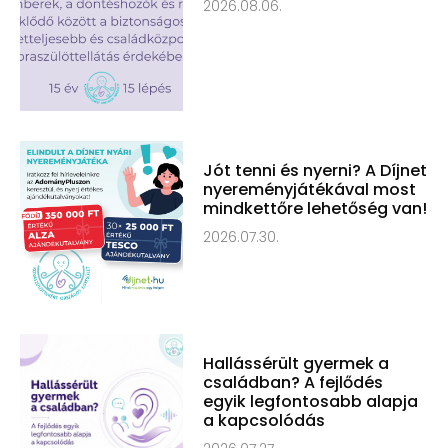
2026.08.06.
Jót tenni és nyerni? A Díjnet
nyereményjátékával most
mindkettőre lehetőség van!
2026.07.30.
Hallássérült gyermek a
családban? A fejlődés
egyik legfontosabb alapja
a kapcsolódás