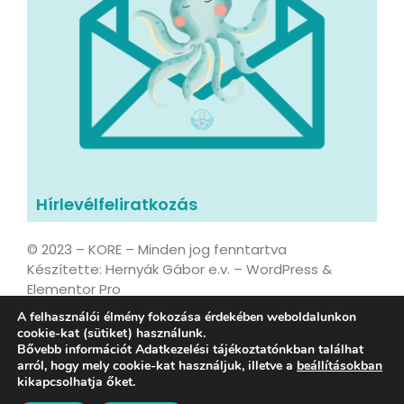
Hírlevélfeliratkozás
© 2023 – KORE – Minden jog fenntartva
Készítette: Hernyák Gábor e.v. – WordPress &
Elementor Pro
A felhasználói élmény fokozása érdekében weboldalunkon
cookie-kat (sütiket) használunk.
Bővebb információt Adatkezelési tájékoztatónkban találhat
Adatvédelmi tájékoztató
arról, hogy mely cookie-kat használjuk, illetve a
beállításokban
kikapcsolhatja őket.