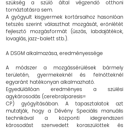
szükség a szülő által végzendő otthoni
tornáztatásra sem.
A gyógyult kisgyermek kortársaihoz hasonlóan
tetszés szerint választhat mozgását, erőnlétét
fejlesztő mozgásformát (úszás, labdajátékok,
lovaglás, jazz-balett stb.).
A DSGM alkalmazása, eredményessége
A módszer a mozgássérülések bármely
területén, gyermekeknél és felnőtteknél
egyaránt hatékonyan alkalmazható.
Egyedülállóan eredményes a szülési
agykárosodás (cerebralparesis=
CP) gyógyításában. A tapasztalatok azt
mutatják, hogy a Dévény Speciális manuális
technikával a központi idegrendszeri
károsodást szenvedett koraszülöttek és