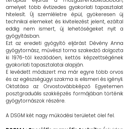
terápiás eljárás a mozgásrehabilitációban,
amelyet több évtizedes gyakorlati tapasztalat
hitelesít. Új szemléletre épül, gyökeresen új
technikai elemeket és kivitelezést jelent, ezáltal
eddig nem ismert, új lehetőségeket nyit a
gyógyításban.
Ezt az eredeti gyógyító eljárást Dévény Anna
gyógytornász, művészi torna szakedző dolgozta
ki 1976-tól kezdődően, kettős képzettségének
gyakorlati tapasztalatai alapján.
E levédett módszert ma már egyre több orvos
és az egészségügyi szakma is elismeri és igényli.
Oktatása az Orvostovábbképző Egyetemen
posztgraduális szakképzés formájában történik
gyógytornászok részére.
A DSGM két nagy működési területet ölel fel.