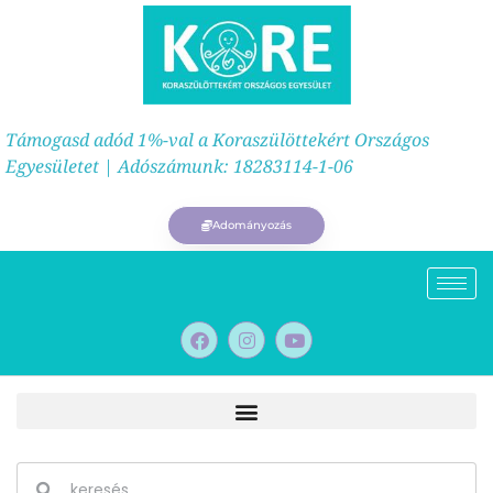
Támogasd adód 1%-val a Koraszülöttekért Országos
Egyesületet | Adószámunk: 18283114-1-06
Adományozás