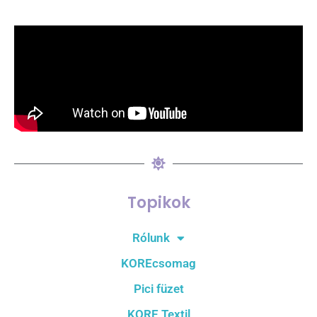
Topikok
Rólunk
KOREcsomag
Pici füzet
KORE Textil