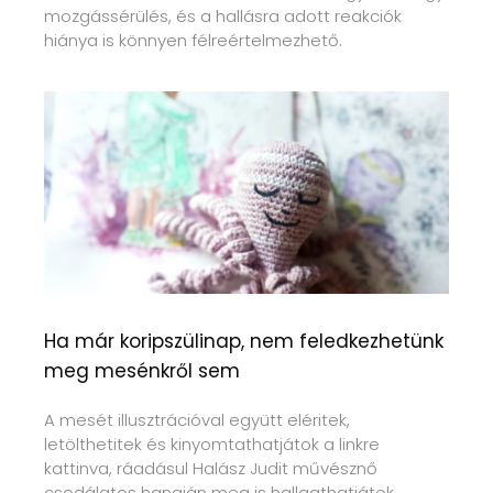
mozgássérülés, és a hallásra adott reakciók
hiánya is könnyen félreértelmezhető.
Ha már koripszülinap, nem feledkezhetünk
meg mesénkről sem
A mesét illusztrációval együtt eléritek,
letölthetitek és kinyomtathatjátok a linkre
kattinva, ráadásul Halász Judit művésznő
csodálatos hangján meg is hallgathatjátok.