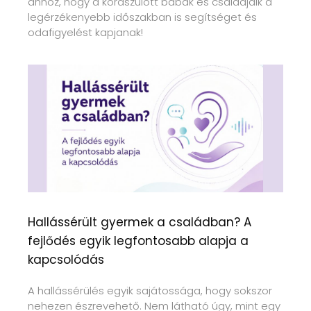
ahhoz, hogy a koraszülött babák és családjaik a
legérzékenyebb időszakban is segítséget és
odafigyelést kapjanak!
Hallássérült gyermek a családban? A
fejlődés egyik legfontosabb alapja a
kapcsolódás
A hallássérülés egyik sajátossága, hogy sokszor
nehezen észrevehető. Nem látható úgy, mint egy