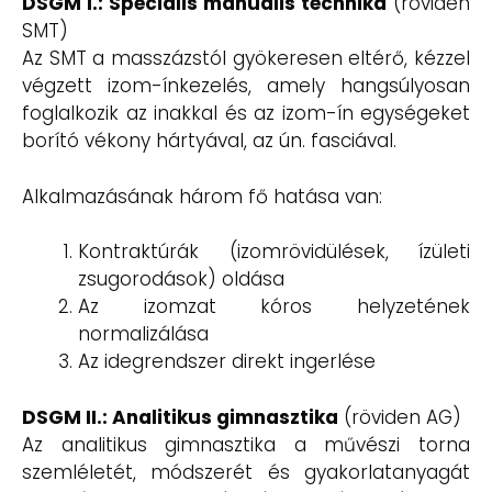
DSGM I.: Speciális manuális technika
(röviden
SMT)
Az SMT a masszázstól gyökeresen eltérő, kézzel
végzett izom-ínkezelés, amely hangsúlyosan
foglalkozik az inakkal és az izom-ín egységeket
borító vékony hártyával, az ún. fasciával.
Alkalmazásának három fő hatása van:
Kontraktúrák (izomrövidülések, ízületi
zsugorodások) oldása
Az izomzat kóros helyzetének
normalizálása
Az idegrendszer direkt ingerlése
DSGM II.: Analitikus gimnasztika
(röviden AG)
Az analitikus gimnasztika a művészi torna
szemléletét, módszerét és gyakorlatanyagát