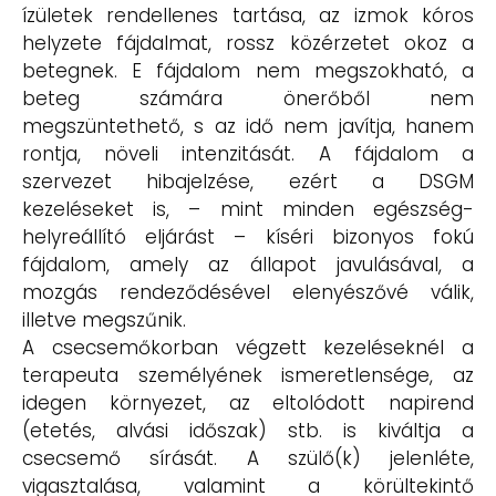
ízületek rendellenes tartása, az izmok kóros
helyzete fájdalmat, rossz közérzetet okoz a
betegnek. E fájdalom nem megszokható, a
beteg számára önerőből nem
megszüntethető, s az idő nem javítja, hanem
rontja, növeli intenzitását. A fájdalom a
szervezet hibajelzése, ezért a DSGM
kezeléseket is, – mint minden egészség-
helyreállító eljárást – kíséri bizonyos fokú
fájdalom, amely az állapot javulásával, a
mozgás rendeződésével elenyészővé válik,
illetve megszűnik.
A csecsemőkorban végzett kezeléseknél a
terapeuta személyének ismeretlensége, az
idegen környezet, az eltolódott napirend
(etetés, alvási időszak) stb. is kiváltja a
csecsemő sírását. A szülő(k) jelenléte,
vigasztalása, valamint a körültekintő