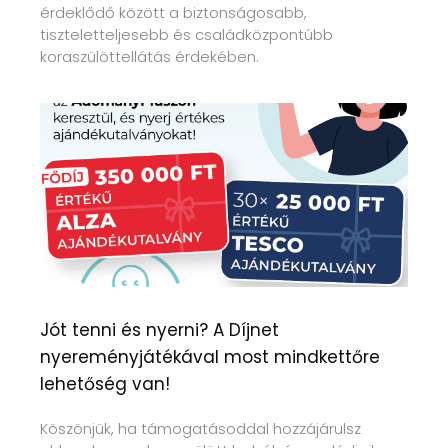
érdeklődő között a biztonságosabb,
tiszteletteljesebb és családközpontúbb
koraszülöttellátás érdekében.
Jót tenni és nyerni? A Díjnet
nyereményjátékával most mindkettőre
lehetőség van!
Köszönjük, ha támogatásoddal hozzájárulsz