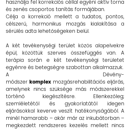
használja fel korrekciós céllal egyéni aktív torna
és zenés csoportos tanítás formájában.
Célja a korrekció mellett a tudatos, pontos,
célszerű, harmonikus mozgás kialakítása a
sérülés adta lehetőségeken belül.
A két tevékenységi terület közös alapelvekre
épül, közöttük szerves összefüggés van. A
terápia során e két tevékenységi területet
egyénre és betegségre szabottan alkalmazzuk.
A Dévény-
módszer
komplex
mozgásrehabilitációs eljárás,
amelynek nincs szüksége más módszerekkel
történő kiegészítésre. Ellenkezőleg;
szemléletétől és gyakorlatától idegen
eljárásokkal keverve veszít hatékonyságából. A
minél hamarabb – akár már az inkubátorban –
megkezdett rendszeres kezelés mellett nincs