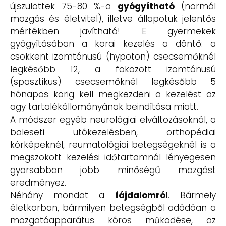
újszülöttek 75-80 %-a
gyógyítható
(normál
mozgás és életvitel), illetve állapotuk jelentős
mértékben javítható! E gyermekek
gyógyításában a korai kezelés a döntő: a
csökkent izomtónusú (hypoton) csecsemőknél
legkésőbb 12, a fokozott izomtónusú
(spasztikus) csecsemőknél legkésőbb 5
hónapos korig kell megkezdeni a kezelést az
agy tartalékállományának beindítása miatt.
A módszer egyéb neurológiai elváltozásoknál, a
baleseti utókezelésben, orthopédiai
kórképeknél, reumatológiai betegségeknél is a
megszokott kezelési időtartamnál lényegesen
gyorsabban jobb minőségű mozgást
eredményez.
Néhány mondat a
fájdalomról
. Bármely
életkorban, bármilyen betegségből adódóan a
mozgatóapparátus kóros működése, az